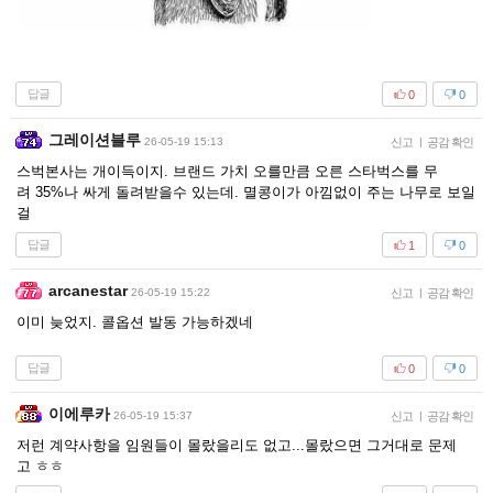
답글
0
0
그레이션블루
26-05-19 15:13
신고
|
공감 확인
스벅본사는 개이득이지. 브랜드 가치 오를만큼 오른 스타벅스를 무
려 35%나 싸게 돌려받을수 있는데. 멸콩이가 아낌없이 주는 나무로 보일
걸
답글
1
0
arcanestar
26-05-19 15:22
신고
|
공감 확인
이미 늦었지. 콜옵션 발동 가능하겠네
답글
0
0
이에루카
26-05-19 15:37
신고
|
공감 확인
저런 계약사항을 임원들이 몰랐을리도 없고...몰랐으면 그거대로 문제
고 ㅎㅎ