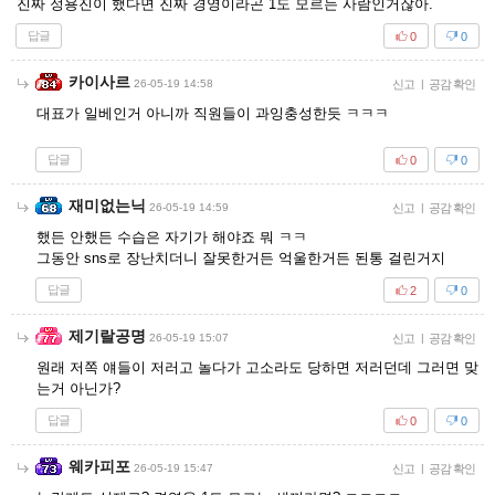
진짜 정용진이 했다면 진짜 경영이라곤 1도 모르는 사람인거잖아.
답글
0
0
카이사르
26-05-19 14:58
신고
|
공감 확인
대표가 일베인거 아니까 직원들이 과잉충성한듯 ㅋㅋㅋ
답글
0
0
재미없는닉
26-05-19 14:59
신고
|
공감 확인
했든 안했든 수습은 자기가 해야죠 뭐 ㅋㅋ
그동안 sns로 장난치더니 잘못한거든 억울한거든 된통 걸린거지
답글
2
0
제기랄공명
26-05-19 15:07
신고
|
공감 확인
원래 저쪽 얘들이 저러고 놀다가 고소라도 당하면 저러던데 그러면 맞
는거 아닌가?
답글
0
0
웨카피포
26-05-19 15:47
신고
|
공감 확인