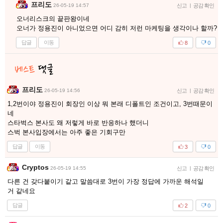
프리도
26-05-19 14:57
신고
|
공감 확인
오너리스크의 끝판왕이네
오너가 정용진이 아니었으면 어디 감히 저런 마케팅을 생각이나 할까?
답글
이동
8
0
프리도
26-05-19 14:56
신고
|
공감 확인
1,2번이야 정용진이 회장인 이상 뭐 본래 디폴트인 조건이고, 3번때문이
네
스타벅스 본사도 왜 저렇게 바로 반응하나 했더니
스벅 본사입장에서는 아주 좋은 기회구만
답글
이동
3
0
Cryptos
26-05-19 14:55
신고
|
공감 확인
다른 건 갖다붙이기 같고 말씀대로 3번이 가장 정답에 가까운 해석일
거 같네요
답글
2
0