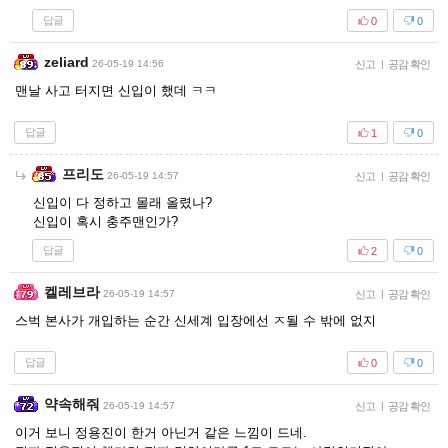
답글
0
0
zeliard
26-05-19 14:56
신고
|
공감 확인
맨날 사고 터지면 신입이 했데 ㅋㅋ
답글
1
0
프리도
26-05-19 14:57
신고
|
공감 확인
신입이 다 정하고 몰래 올렸나?
신입이 혹시 충주맨인가?
답글
2
0
켈레브라
26-05-19 14:57
신고
|
공감 확인
스벅 본사가 개입하는 순간 신세계 입장에선 ㅈ될 수 밖에 없지
답글
0
0
약속해줘
26-05-19 14:57
신고
|
공감 확인
이거 보니 정용진이 한거 아닌거 같은 느낌이 드네.