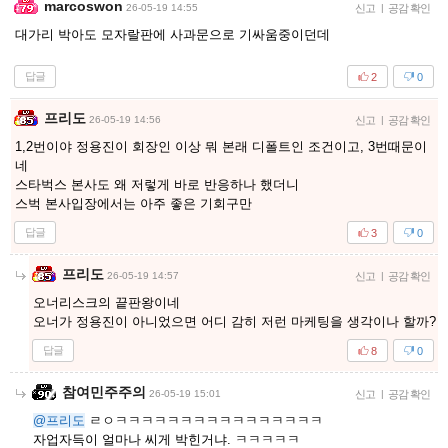
marcoswon
26-05-19 14:55
신고
|
공감 확인
대가리 박아도 모자랄판에 사과문으로 기싸움중이던데
답글
2
0
프리도
26-05-19 14:56
신고
|
공감 확인
1,2번이야 정용진이 회장인 이상 뭐 본래 디폴트인 조건이고, 3번때문이
네
스타벅스 본사도 왜 저렇게 바로 반응하나 했더니
스벅 본사입장에서는 아주 좋은 기회구만
답글
3
0
프리도
26-05-19 14:57
신고
|
공감 확인
오너리스크의 끝판왕이네
오너가 정용진이 아니었으면 어디 감히 저런 마케팅을 생각이나 할까?
답글
8
0
참여민주주의
26-05-19 15:01
신고
|
공감 확인
@프리도
ㄹㅇㅋㅋㅋㅋㅋㅋㅋㅋㅋㅋㅋㅋㅋㅋㅋㅋ
자업자득이 얼마나 씨게 박힌거냐. ㅋㅋㅋㅋㅋ