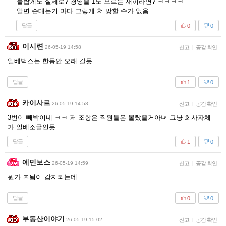
놀랍게도 실제로? 경영을 1도 모르는 새끼라면? ㅋㅋㅋㅋ
알면 손대는거 마다 그렇게 쳐 망할 수가 없음
답글
0
0
이시련
26-05-19 14:58
신고
|
공감 확인
일베벅스는 한동안 오래 갈듯
답글
1
0
카이사르
26-05-19 14:58
신고
|
공감 확인
3번이 빼박이네 ㅋㅋ 저 조항은 직원들은 몰랐을거아녀 그냥 회사자체
가 일베소굴인듯
답글
1
0
예민보스
26-05-19 14:59
신고
|
공감 확인
뭔가 ㅈ됨이 감지되는데
답글
0
0
부동산이야기
26-05-19 15:02
신고
|
공감 확인