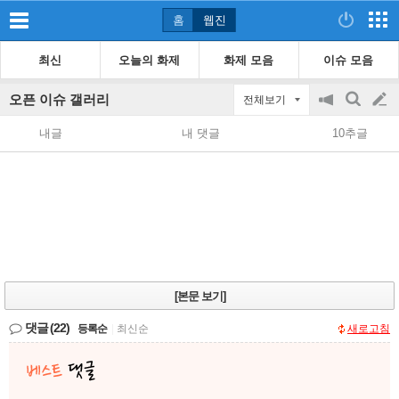
홈
웹진
최신
오늘의 화제
화제 모음
이슈 모음
오픈 이슈 갤러리
전체보기
공
검
글
지
색
내글
내 댓글
10추글
on/off
쓰
기
[본문 보기]
댓글
(22)
등록순
|
최신순
새로고침