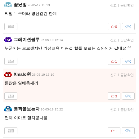
끝났엉
26-05-19 15:13
신고
|
공감 확인
씨발 누구더라 병신같긴 한데
답글
0
0
그레이션블루
26-05-19 15:14
신고
|
공감 확인
누군지는 모르겠지만 가정교육 이란걸 할줄 모르는 집안인거 같네요 ^^
답글
1
0
Xmalo윈
26-05-19 15:19
신고
|
공감 확인
돈많은 일베충새끼
답글
3
0
등짝을보는자
26-05-19 15:22
신고
|
공감 확인
면제 이마트 멸치콩나물
답글
1
0