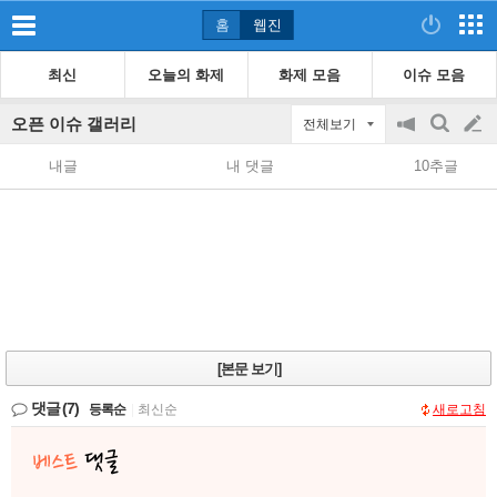
홈
웹진
최신
오늘의 화제
화제 모음
이슈 모음
오픈 이슈 갤러리
전체보기
공
검
글
지
색
내글
내 댓글
10추글
on/off
쓰
기
[본문 보기]
댓글
(7)
등록순
|
최신순
새로고침