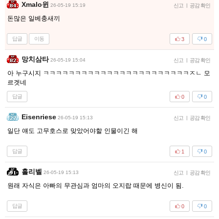
Xmalo윈
26-05-19 15:19
신고
|
공감 확인
돈많은 일베충새끼
답글
이동
3
0
망치삼타
26-05-19 15:04
신고
|
공감 확인
아 누구시지 ㅋㅋㅋㅋㅋㅋㅋㅋㅋㅋㅋㅋㅋㅋㅋㅋㅋㅋㅋㅋㅋㅋㅋㅈㄴ 모
르겟네
답글
0
0
Eisenriese
26-05-19 15:13
신고
|
공감 확인
일단 얘도 고무호스로 맞았어야할 인물이긴 해
답글
1
0
홀리벨
26-05-19 15:13
신고
|
공감 확인
원래 자식은 아빠의 무관심과 엄마의 오지랍 때문에 병신이 됨.
답글
0
0