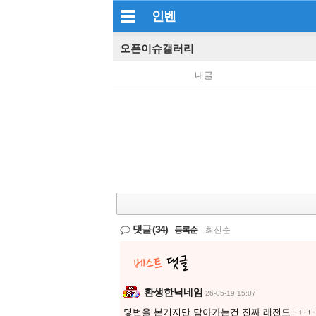
인벤
오픈이슈갤러리
내글
댓글
(34)
등록순
|
최신순
환생한닉네임
26-05-19 15:07
몇번을 본거지만 담아가는건 진짜 레전드 ㅋㅋ