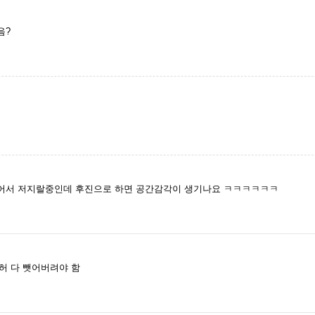
음?
어서 저지랄중인데 후진으로 하면 공간감각이 생기나요 ㅋㅋㅋㅋㅋㅋ
허 다 뺏어버려야 함