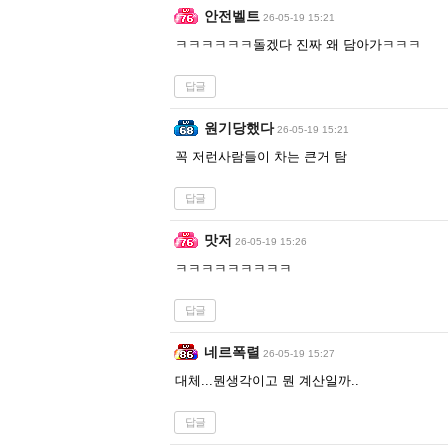
안전벨트
26-05-19 15:21
ㅋㅋㅋㅋㅋㅋ돌겠다 진짜 왜 담아가ㅋㅋㅋ
답글
원기당했다
26-05-19 15:21
꼭 저런사람들이 차는 큰거 탐
답글
맛저
26-05-19 15:26
ㅋㅋㅋㅋㅋㅋㅋㅋㅋ
답글
네르폭렬
26-05-19 15:27
대체...뭔생각이고 뭔 계산일까..
답글