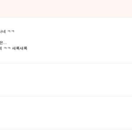
나네 ㅋㅋ
...
데 ㅋㅋ 새록새록