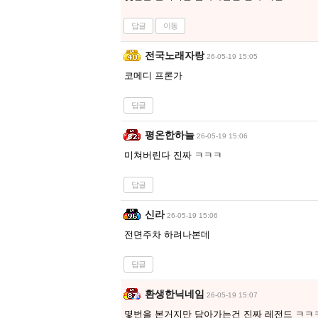
답글
이동
전국노래자랑
26-05-19 15:05
코메디 프론가
답글
평온한하늘
26-05-19 15:06
미쳐버린다 진짜 ㅋㅋㅋ
답글
신라
26-05-19 15:06
전면주차 하려나본데
답글
환생한닉네임
26-05-19 15:07
몇번을 본거지만 담아가는건 진짜 레전드 ㅋㅋ