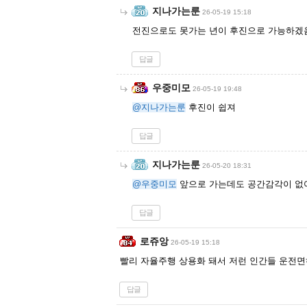
지나가는룬
26-05-19 15:18
전진으로도 못가는 년이 후진으로 가능하겠
답글
우중미모
26-05-19 19:48
@지나가는룬
후진이 쉽져
답글
지나가는룬
26-05-20 18:31
@우중미모
앞으로 가는데도 공간감각이 없
답글
로쥬앙
26-05-19 15:18
빨리 자율주행 상용화 돼서 저런 인간들 운전면
답글