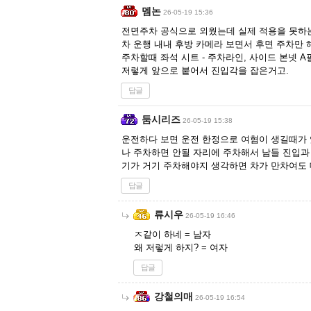
멤논
26-05-19 15:36
전면주차 공식으로 외웠는데 실제 적용을 못하
차 운행 내내 후방 카메라 보면서 후면 주차만 
주차할때 좌석 시트 - 주차라인, 사이드 본넷 
저렇게 앞으로 붙어서 진입각을 잡은거고.
답글
둠시리즈
26-05-19 15:38
운전하다 보면 운전 한정으로 여혐이 생길때가 
나 주차하면 안될 자리에 주차해서 남들 진입과
기가 거기 주차해야지 생각하면 차가 만차여도 
답글
류시우
26-05-19 16:46
ㅈ같이 하네 = 남자
왜 저렇게 하지? = 여자
답글
강철의매
26-05-19 16:54