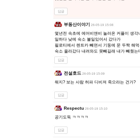
답글
부동산이야기
26-05-19 15:08
몇년전 속초에 에어비앤비 놀러온 커플이 생각
일하다 낮에 숙소 볼일있어서 갔다가
필로티에서 렌트카 빼면서 기둥에 문 두짝 해먹은
숙소 올라갔다 내려와도 못빼길래 내가 빼줬는
답글
전설호드
26-05-19 15:09
뭐지? 보는 사람 허파 디비져 죽으라는 건가?
답글
Respectu
26-05-19 15:10
공기도둑 ㅋㅋㅋㅋ
답글