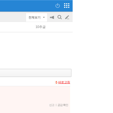
전체보기
공
검
글
지
색
10추글
on/off
쓰
기
새로고침
신고
|
공감 확인