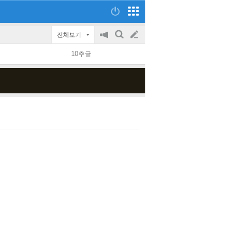
전체보기
공
검
글
지
색
10추글
on/off
쓰
기