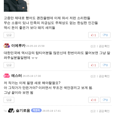
고증만 제대로 했어도 괜찬을텐데 이제 와서 저런 소리한들
무슨 소용이 있냐 민족의 자긍심도 주체성도 없는 한심한 인간들
역시 돈이 좋은가 보다 돼지 새끼들
답글
1
0
이에루카
26-05-19 15:58
신고
|
공감 확인
대한민국에 역사강의 탑티어분들 많은신데 한번이라도 물어보면 그냥 알
려주실분들일텐데 ㅜㅜ
답글
1
0
에스터
26-05-19 17:30
신고
|
공감 확인
저 작가는 이제 필명 새로 해야할껄요?
아 그작가가 만든거야? 이러면서 무조건 색안경끼고 보게 됨.
그냥 끝이라 보면 됨
답글
0
0
슬기로움
26-05-19 17:41
신고
|
공감 확인