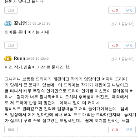
은퇴가 맞다고 봅니다
답글
0
0
끝났엉
26-05-19 15:39
신고
|
공감 확인
명예를 돈이 이기는 시대
답글
0
0
Ruun
26-05-19 15:40
신고
|
공감 확인
이건 작가,연출이 가장 큰 문제긴 함..
그나저나 보통은 드라마가 개판이고 작가가 엉망이면 어차피 드라마
가 망해서 큰 문제가 없는데.. 이 드라마는 작가가 개판이고 나발이고
를 떠나서 배우 두명의 인기만으로 드라마 인기를 미친듯이 끌어올려 버
려서.. 결과가 너무 잘나와버리니 오히려 후폭풍이 커진듯;; 해외에서
도 저 드라마 반응 꽤 많던데.. 이러니 일이 더 커지네..
엠비씨도 원래같으면 진작에 입장내놓고 처리 들어가야하는데.. 엠비
씨 입장에서 이게 얼마만에 국내 해외 모두 대박난 드라마인지라.. 놓치기
가 싫으니 꾸역 꾸역 잡고있는 모앙세인데.. 쉽게 포기를 안하는 느낌.
답글
0
0