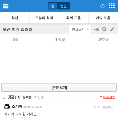
홈
웹진
최신
오늘의 화제
화제 모음
이슈 모음
오픈 이슈 갤러리
전체보기
공
검
글
지
색
내글
내 댓글
10추글
on/off
쓰
기
[본문 보기]
댓글
(11)
등록순
|
최신순
새로고침
소기애
26-05-19 15:33
신고
|
공감 확인
작가가 의도한 거라면