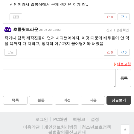
신인이라서 입봉작에서 문제 생기면 이게 참..
답글
0
0
초콜릿브라운
26-05-20 02:03
신고
|
공감 확인
작가나 감독 제작진들이 먼저 사과했어야지, 이것 때문에 배우들이 안 먹
을 욕까지 다 쳐먹고, 정치적 이슈까지 끌어당겨와 버렸음
답글
0
0
새로고침
등록
목록
본문
이전
다음
댓글보기
로그인
PC화면
퀵링크
설정
청소년보호정책
이용약관
개인정보처리방침
▲
불법촬영물신고안내