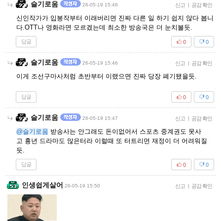
슬기로움
26-05-19 15:46
신고
|
공감 확인
신인작가가 입봉작부터 이래버리면 진짜 다른 일 하기 쉽지 않다 봅니
다.OTT나 영화라면 모르겠는데 최소한 방송국은 더 눈치볼듯.
답글
0
0
슬기로움
26-05-19 15:46
신고
|
공감 확인
이게 조선구마사처럼 초반부터 이랬으면 진짜 당장 폐기됐을듯.
답글
0
0
슬기로움
26-05-19 15:47
신고
|
공감 확인
@슬기로움
받송사는 안그래도 돈이없어서 스포츠 중계권도 못사
고 흉년 드라마도 많은터라 이럴때 또 터트리면 재정이 더 어려워질
듯.
답글
0
0
인생쉽게살어
26-05-19 15:50
신고
|
공감 확인