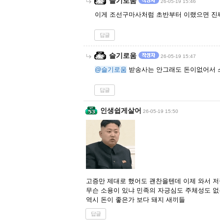
슬기로움
26-05-19 15:46
이게 조선구마사처럼 초반부터 이랬으면 진
답글
슬기로움
26-05-19 15:47
@슬기로움
받송사는 안그래도 돈이없어서 스
답글
인생쉽게살어
26-05-19 15:50
고증만 제대로 했어도 괜찬을텐데 이제 와서 
무슨 소용이 있냐 민족의 자긍심도 주체성도 없
역시 돈이 좋은가 보다 돼지 새끼들
답글