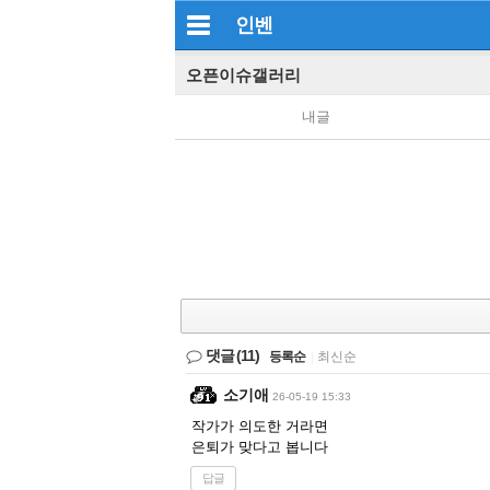
인벤
오픈이슈갤러리
내글
댓글
(11)
등록순
|
최신순
소기애
26-05-19 15:33
작가가 의도한 거라면
은퇴가 맞다고 봅니다
답글