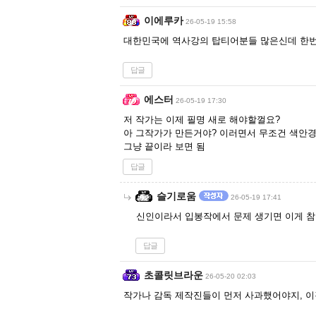
이에루카
26-05-19 15:58
대한민국에 역사강의 탑티어분들 많은신데 한
답글
에스터
26-05-19 17:30
저 작가는 이제 필명 새로 해야할껄요?
아 그작가가 만든거야? 이러면서 무조건 색안경
그냥 끝이라 보면 됨
답글
슬기로움
26-05-19 17:41
신인이라서 입봉작에서 문제 생기면 이게 참.
답글
초콜릿브라운
26-05-20 02:03
작가나 감독 제작진들이 먼저 사과했어야지, 이