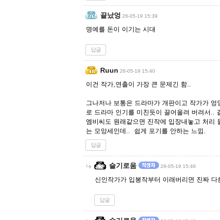
끝났엉
26-05-19 15:39
명예를 돈이 이기는 시대
답글
Ruun
26-05-19 15:40
이건 작가,연출이 가장 큰 문제긴 함..
그나저나 보통은 드라마가 개판이고 작가가 엉망
로 드라마 인기를 미친듯이 끌어올려 버려서.. 
엠비씨도 원래같으면 진작에 입장내놓고 처리 들
는 모앙세인데.. 쉽게 포기를 안하는 느낌.
답글
슬기로움
26-05-19 15:46
신인작가가 입봉작부터 이래버리면 진짜 다른
답글