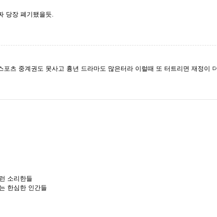
짜 당장 폐기됐을듯.
포츠 중계권도 못사고 흉년 드라마도 많은터라 이럴때 또 터트리면 재정이 더
저런 소리한들
는 한심한 인간들