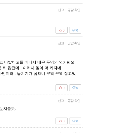
신고
|
공감 확인
0
0
신고
|
공감 확인
이고 나발이고를 떠나서 배우 두명의 인기만으
꽤 많던데.. 이러니 일이 더 커지네..
인지라.. 놓치기가 싫으니 꾸역 꾸역 잡고있
0
0
신고
|
공감 확인
 눈치볼듯.
0
0