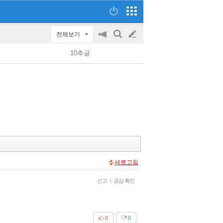
전체보기
공
검
글
지
색
10추글
on/off
쓰
기
새로고침
신고
|
공감 확인
0
0