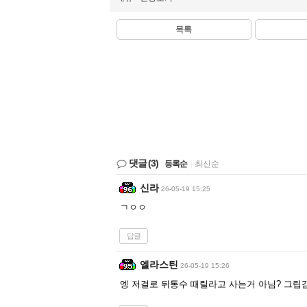
목록
댓글
(3)
등록순
|
최신순
신라
26-05-19 15:25
ㄱㅇㅇ
답글
엘라스틴
26-05-19 15:26
엥 저걸로 뒤통수 때릴라고 사는거 아님? 그립