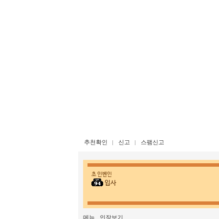
추천확인
신고
스팸신고
초 인벤인
입사
메뉴
인장보기