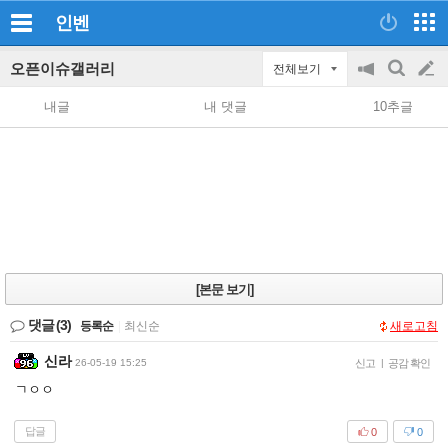
인벤
오픈이슈갤러리
전체보기
공
검
글
지
색
내글
내 댓글
10추글
on/off
쓰
기
[본문 보기]
댓글
(3)
등록순
|
최신순
새로고침
신라
26-05-19 15:25
신고
|
공감 확인
ㄱㅇㅇ
답글
0
0