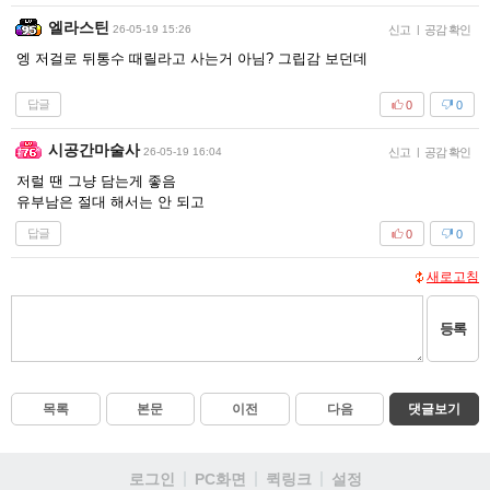
엘라스틴
26-05-19 15:26
신고
|
공감 확인
엥 저걸로 뒤통수 때릴라고 사는거 아님? 그립감 보던데
답글
0
0
시공간마술사
26-05-19 16:04
신고
|
공감 확인
저럴 땐 그냥 담는게 좋음
유부남은 절대 해서는 안 되고
답글
0
0
새로고침
등록
목록
본문
이전
다음
댓글보기
로그인
PC화면
퀵링크
설정