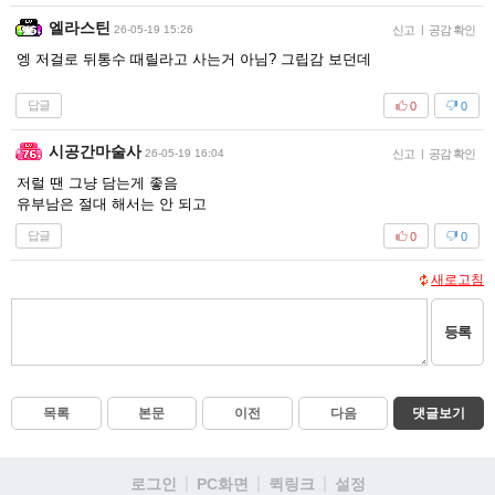
엘라스틴
26-05-19 15:26
신고
|
공감 확인
엥 저걸로 뒤통수 때릴라고 사는거 아님? 그립감 보던데
답글
0
0
시공간마술사
26-05-19 16:04
신고
|
공감 확인
저럴 땐 그냥 담는게 좋음
유부남은 절대 해서는 안 되고
답글
0
0
새로고침
등록
목록
본문
이전
다음
댓글보기
로그인
PC화면
퀵링크
설정