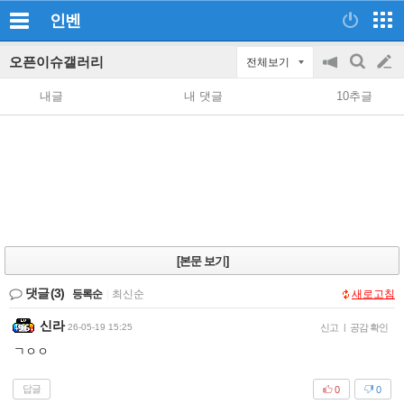
인벤
오픈이슈갤러리
전체보기
공
검
글
지
색
내글
내 댓글
10추글
on/off
쓰
기
[본문 보기]
댓글
(3)
등록순
|
최신순
새로고침
신라
26-05-19 15:25
신고
|
공감 확인
ㄱㅇㅇ
답글
0
0