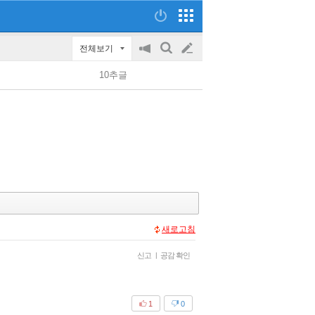
전체보기
공
검
글
지
색
10추글
on/off
쓰
기
새로고침
신고
|
공감 확인
1
0