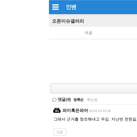
인벤
오픈이슈갤러리
내글
댓글
(4)
등록순
|
최신순
파이혹은파어
26-05-19 15:30
그래서 근거를 창조해내고 우김. 지난번 전한길
답글