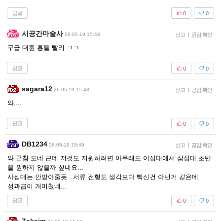
답글
0
0
시공간마술사
26-05-19 15:48
신고
|
공감 확인
구급 대뤈 횽들 빨리 ㄱㄱ
답글
0
0
sagara12
26-05-19 15:48
신고
|
공감 확인
와....
답글
0
0
DB1234
26-05-19 15:49
신고
|
공감 확인
와 군침 도네 근데 저것도 지원하려면 아무래도 이십대에서 삼십대 초반
을 원하지 않을까 싶네요...
사십대는 안받아줄듯...서류 전형도 생각보다 빡신건 아닌거 같은데
성과급이 개미쳤네...
답글
0
0