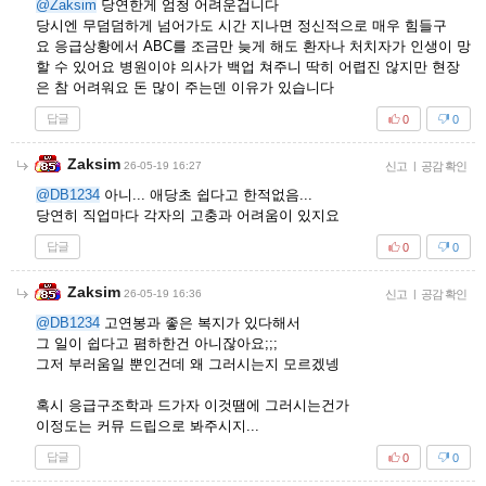
@Zaksim
당연한게 엄청 어려운겁니다
당시엔 무덤덤하게 넘어가도 시간 지나면 정신적으로 매우 힘들구
요 응급상황에서 ABC를 조금만 늦게 해도 환자나 처치자가 인생이 망
할 수 있어요 병원이야 의사가 백업 쳐주니 딱히 어렵진 않지만 현장
은 참 어려워요 돈 많이 주는덴 이유가 있습니다
답글
0
0
Zaksim
26-05-19 16:27
신고
|
공감 확인
@DB1234
아니... 애당초 쉽다고 한적없음...
당연히 직업마다 각자의 고충과 어려움이 있지요
답글
0
0
Zaksim
26-05-19 16:36
신고
|
공감 확인
@DB1234
고연봉과 좋은 복지가 있다해서
그 일이 쉽다고 폄하한건 아니잖아요;;;
그저 부러움일 뿐인건데 왜 그러시는지 모르겠넹
혹시 응급구조학과 드가자 이것땜에 그러시는건가
이정도는 커뮤 드립으로 봐주시지...
답글
0
0