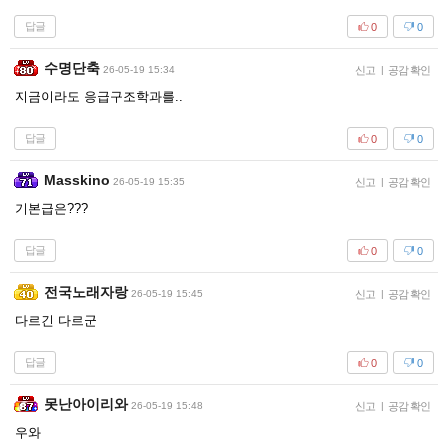
답글
0
0
수명단축
26-05-19 15:34
신고
|
공감 확인
지금이라도 응급구조학과를..
답글
0
0
Masskino
26-05-19 15:35
신고
|
공감 확인
기본급은???
답글
0
0
전국노래자랑
26-05-19 15:45
신고
|
공감 확인
다르긴 다르군
답글
0
0
못난아이리와
26-05-19 15:48
신고
|
공감 확인
우와