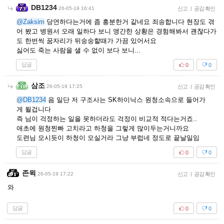
DB1234
26-05-19 16:41
신고
|
공감 확인
@Zaksim
당연하다는거에 좀 흥분한거 같네요 죄송합니다 현장도 겪
어 봤고 병원서 오래 일하다 보니 앵간한 상황은 경험해봐서 괜찮다가
도 한번씩 꿈자리가 뒤숭숭할때가 가끔 있어서요
싫어도 죽는 사람을 샐 수 없이 보다 보니...
답글
0
0
삼조
26-05-19 17:25
신고
|
공감 확인
@DB1234
음 일단 저 구조사는 SK하이닉스 원청소속으로 들어가
게 될겁니다
즉 님이 걱정하는 일을 못하더라도 걱정이 비교적 적다는거죠..
애초에 원청찐빠 고치라고 하청을 그렇게 많이두는거니까요
도련님 모시듯이 하청이 모실거라 그냥 부럽네 정도로 끝날일임
답글
0
0
존윅
26-05-19 17:22
신고
|
공감 확인
와
답글
0
0