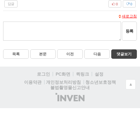
답글
0
0
새로고침
등록
목록
본문
이전
다음
댓글보기
로그인
PC화면
퀵링크
설정
청소년보호정책
이용약관
개인정보처리방침
▲
불법촬영물신고안내
(주)
인
벤