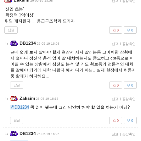
Zaksim
26-05-19 15:58
신고
|
공감 확인
'신입 초봉'
'확정적 1억이상'
워딩 개지린다.... 응급구조학과 드가자
답글
0
0
DB1234
26-05-19 16:08
신고
|
공감 확인
근데 쉽게 보지 말아야 할게 현장서 사지 잘리는등 고어틱한 상황에
서 얼마나 정신적 충격 없이 잘 대처하는지도 중요하고 cpr등으로 이
어질 수 있는 상황에서 심전도 분석 및 기도 확보등의 전문적인 대처
를 잘해야 되기에 대학 나왔다 해서 다가 아님...실제 현장에서 허둥지
둥 할때가 허다해요...
답글
0
0
Zaksim
26-05-19 16:16
신고
|
공감 확인
@DB1234
쭉 읽어 봤는데 그건 당연히 해야 할 일을 하는거 아님?
답글
0
0
DB1234
26-05-19 16:26
신고
|
공감 확인