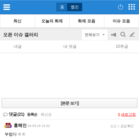
홈
웹진
최신
오늘의 화제
화제 모음
이슈 모음
오픈 이슈 갤러리
전체보기
공
검
글
지
색
내글
내 댓글
10추글
on/off
쓰
기
[본문 보기]
댓글
(21)
등록순
|
최신순
새로고침
홍해인
26-05-19 15:32
신고
|
공감 확인
부럽다 ㄷㄷ