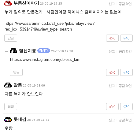
부동산이야기
26-05-19 17:25
신고
|
공감 확인
누가 임의로 만든건가.. 사람인이랑 하이닉스 홈페이지에는 없는데
https://www.saramin.co.kr/zf_user/jobs/relay/view?
rec_idx=53914749&view_type=search
답글
0
0
달섭지롱
26-05-19 17:28
신고
|
공감 확인
https://www.instagram.com/jobless_kim
답글
0
0
알몸
26-05-19 23:06
신고
|
공감 확인
다른 복지가 안보인다..
답글
0
0
롯데검
26-05-20 11:31
신고
|
공감 확인
우왕...