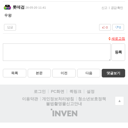
롯데검
26-05-20 11:41
신고
|
공감 확인
우왕
답글
0
0
새로고침
등록
목록
본문
이전
다음
댓글보기
로그인
PC화면
퀵링크
설정
청소년보호정책
이용약관
개인정보처리방침
▲
불법촬영물신고안내
(주)
인
벤