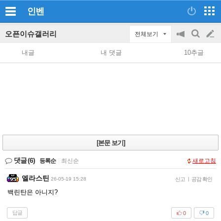
인벤
오픈이슈갤러리
전체보기
공
검
글
지
색
내글
내 댓글
10추글
on/off
쓰
기
[본문 보기]
댓글
(6)
등록순
|
최신순
새로고침
엘라스틴
26-05-19 15:28
신고
|
공감 확인
백린탄은 아니지?
답글
0
0