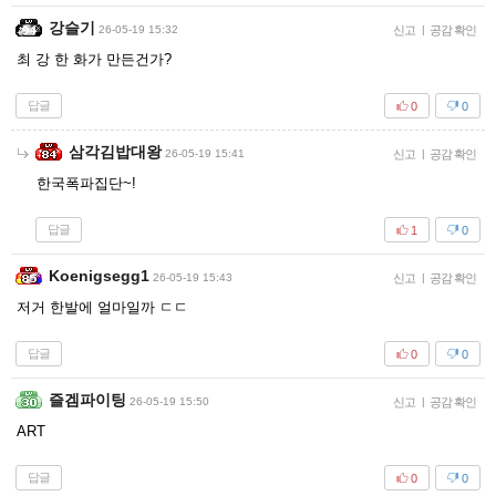
강슬기
26-05-19 15:32
신고
|
공감 확인
최 강 한 화가 만든건가?
답글
0
0
삼각김밥대왕
26-05-19 15:41
신고
|
공감 확인
한국폭파집단~!
답글
1
0
Koenigsegg1
26-05-19 15:43
신고
|
공감 확인
저거 한발에 얼마일까 ㄷㄷ
답글
0
0
즐겜파이팅
26-05-19 15:50
신고
|
공감 확인
ART
답글
0
0