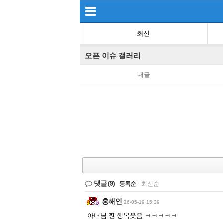
최신
오픈 이슈 갤러리
내글
댓글
(9)
등록순
|
최신순
홍해인
26-05-19 15:29
아버님 찐 행복웃음 ㅋㅋㅋㅋㅋ