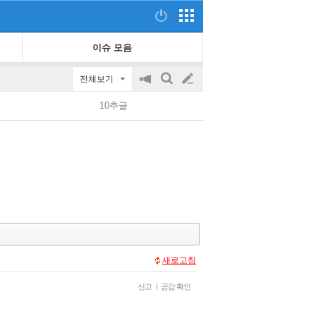
이슈 모음
전체보기
공
검
글
지
색
10추글
on/off
쓰
기
새로고침
신고
|
공감 확인