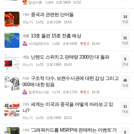
달섭지롱
Lv.94
조회 5908
16:52
중국과 관련된 단어들
기타
14
댓글
파노키
Lv.51
조회 3168
16:50
13호 돌핀 15호 찬홈 예상
계층
31
댓글
닉네임해야대
Lv.82
조회 5836
추천 2
16:44
닌텐도 스위치 2, 판매량 2300만 대 돌파
게임
9
댓글
파노키
Lv.51
조회 1984
16:43
구조적 다수, 보완수사권에 대한 감상 그리고
이슈
46
000에 대한 믿음
댓글
질문하는사람
Lv.74
조회 1743
추천 1
16:35
세계는 미국과 중국을 어떻게 바라보고 있
기타
11
나?
댓글
파노키
Lv.51
조회 2809
16:32
'그래픽카드를 MSRP에 판매하는 이벤트'가
기타
6