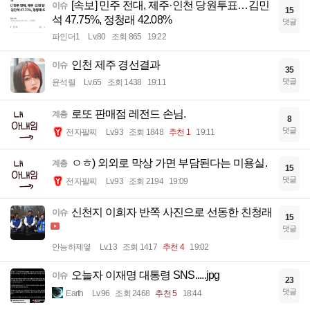
[속보] 민주 전대, 제주·인천 당원투표…김민
이슈
15
석 47.75%, 정청래 42.08%
댓글
파인더1
Lv.80
조회 865
19:22
인천 제주 경선결과
이슈
35
댓글
윤석렬
Lv.65
조회 1438
19:11
로또 판매점 레전드 손님.
계층
8
댓글
전자팔찌
Lv.93
조회 1848
추천 1
19:11
ㅇㅎ) 외외로 막상 가면 부담된다는 미용실.
계층
15
댓글
전자팔찌
Lv.93
조회 2194
19:09
신천지 이희자 반쪽 사진으로 선동한 친청래
이슈
15
댓글
안능하제옇
Lv.13
조회 1417
추천 4
19:02
오늘자 이재명 대통령 SNS.....jpg
이슈
23
댓글
Earth
Lv.96
조회 2468
추천 5
18:44