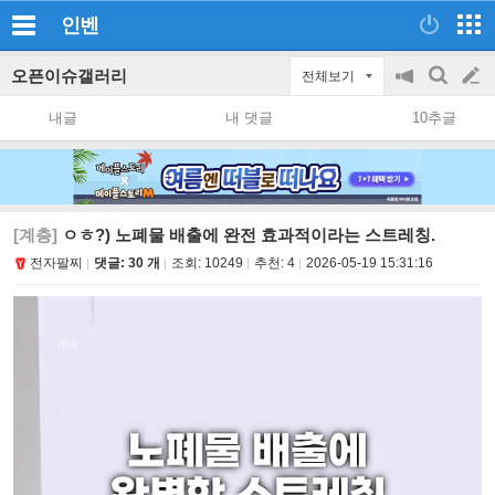
인벤
오픈이슈갤러리
전체보기
공
검
글
지
색
내글
내 댓글
10추글
on/off
쓰
기
[계층]
ㅇㅎ?) 노폐물 배출에 완전 효과적이라는 스트레칭.
전자팔찌
댓글: 30 개
조회:
10249
추천:
4
2026-05-19 15:31:16