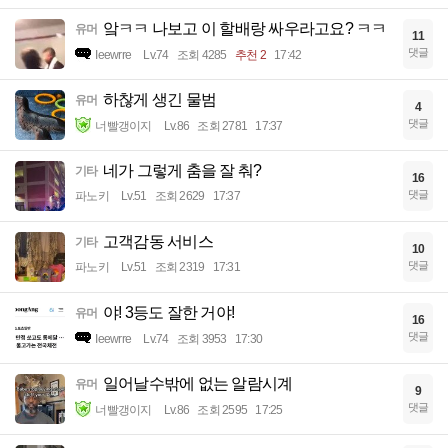
앜ㅋㅋ 나보고 이 할배랑 싸우라고요? ㅋㅋ
유머
11
댓글
Ieewrre
Lv.74
조회 4285
추천 2
17:42
하찮게 생긴 물범
유머
4
댓글
너빨갱이지
Lv.86
조회 2781
17:37
네가 그렇게 춤을 잘 춰?
기타
16
댓글
파노키
Lv.51
조회 2629
17:37
고객감동 서비스
기타
10
댓글
파노키
Lv.51
조회 2319
17:31
야! 3등도 잘한 거야!
유머
16
댓글
Ieewrre
Lv.74
조회 3953
17:30
일어날수밖에 없는 알람시계
유머
9
댓글
너빨갱이지
Lv.86
조회 2595
17:25