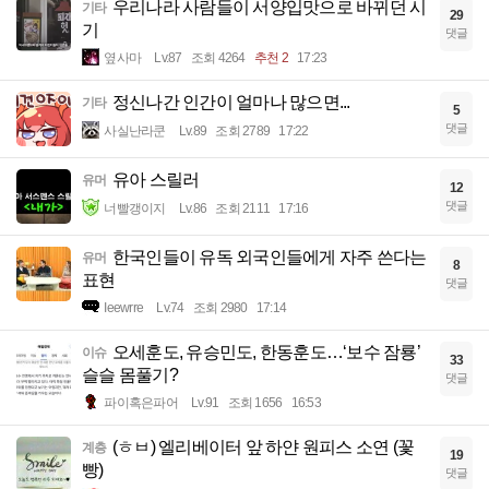
우리나라 사람들이 서양입맛으로 바뀌던 시
기타
29
기
댓글
옆사마
Lv.87
조회 4264
추천 2
17:23
정신나간 인간이 얼마나 많으면...
기타
5
댓글
사실난라쿤
Lv.89
조회 2789
17:22
유아 스릴러
유머
12
댓글
너빨갱이지
Lv.86
조회 2111
17:16
한국인들이 유독 외국인들에게 자주 쓴다는
유머
8
표현
댓글
Ieewrre
Lv.74
조회 2980
17:14
오세훈도, 유승민도, 한동훈도…‘보수 잠룡’
이슈
33
슬슬 몸풀기?
댓글
파이혹은파어
Lv.91
조회 1656
16:53
(ㅎㅂ) 엘리베이터 앞 하얀 원피스 소연 (꽃
계층
19
빵)
댓글