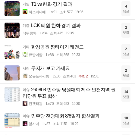
T1 vs 한화 경기 결과
게임
4
댓글
히스파니에
Lv.91
조회 577
19:36
LCK 티원 한화 경기 결과
계층
3
댓글
작두콩차
Lv.84
조회 475
19:35
한강공원 짬타이거 레전드
기타
2
댓글
큐땁이알
Lv.88
조회 868
19:33
무지개 보고 가세요
사진
2
댓글
오늘도피씨방
Lv.86
조회 463
추천 2
19:31
260808 민주당 당원대회 제주·인천지역 권
이슈
14
리당원 투표 합산
댓글
진겟타원
Lv.70
조회 623
19:30
민주당 전당대회 8/8일자 합산결과
이슈
10
댓글
옆사마
Lv.87
조회 1151
19:22