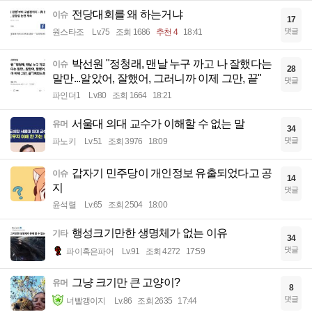
전당대회를 왜 하는거냐
이슈
17
댓글
원스타조
Lv.75
조회 1686
추천 4
18:41
박선원 "정청래, 맨날 누구 까고 나 잘했다는
이슈
28
말만...알았어, 잘했어, 그러니까 이제 그만, 끝"
댓글
파인더1
Lv.80
조회 1664
18:21
서울대 의대 교수가 이해할 수 없는 말
유머
34
댓글
파노키
Lv.51
조회 3976
18:09
갑자기 민주당이 개인정보 유출되었다고 공
이슈
14
지
댓글
윤석렬
Lv.65
조회 2504
18:00
행성크기만한 생명체가 없는 이유
기타
34
댓글
파이혹은파어
Lv.91
조회 4272
17:59
그냥 크기만 큰 고양이?
유머
8
댓글
너빨갱이지
Lv.86
조회 2635
17:44