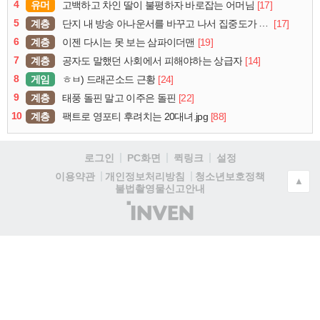
4
유머
[17]
고백하고 차인 딸이 불평하자 바로잡는 어머님
5
계층
[17]
단지 내 방송 아나운서를 바꾸고 나서 집중도가 확 올라갔다는 한 아파트의 안내방송
6
계층
[19]
이젠 다시는 못 보는 삼파이더맨
7
계층
[14]
공자도 말했던 사회에서 피해야하는 상급자
8
게임
[24]
ㅎㅂ) 드래곤소드 근황
9
계층
[22]
태풍 돌핀 말고 이주은 돌핀
10
계층
[88]
팩트로 영포티 후려치는 20대녀.jpg
로그인
PC화면
퀵링크
설정
청소년보호정책
이용약관
개인정보처리방침
▲
불법촬영물신고안내
(주)
인
벤