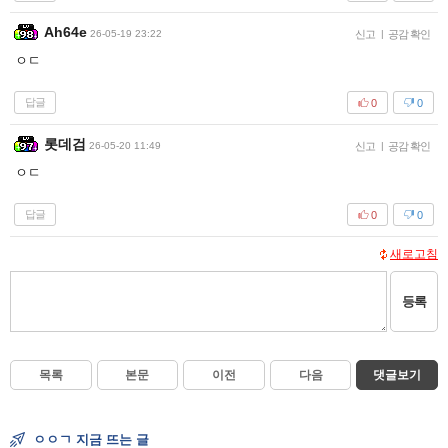
Ah64e
26-05-19 23:22
신고
|
공감 확인
ㅇㄷ
답글
0
0
롯데검
26-05-20 11:49
신고
|
공감 확인
ㅇㄷ
답글
0
0
새로고침
등록
목록
본문
이전
다음
댓글보기
ㅇㅇㄱ 지금 뜨는 글