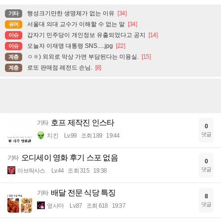
행성크기만한 생명체가 없는 이유
[34]
기타
서울대 의대 교수가 이해할 수 없는 말
[34]
유머
갑자기 민주당이 개인정보 유출되었다고 공지
[14]
이슈
오늘자 이재명 대통령 SNS.....jpg
[22]
이슈
ㅇㅎ) 외외로 막상 가면 부담된다는 미용실.
[15]
계층
로또 판매점 레전드 손님.
[8]
계층
호프 제작진 인스타
기타
0
댓글
치킨
Lv.99
조회 189
19:44
오디세이 영화 후기 스포 없음
기타
0
댓글
아브락사스
Lv.44
조회 315
19:38
배달 전문 식당 특징
기타
8
댓글
옆사마
Lv.87
조회 618
19:37