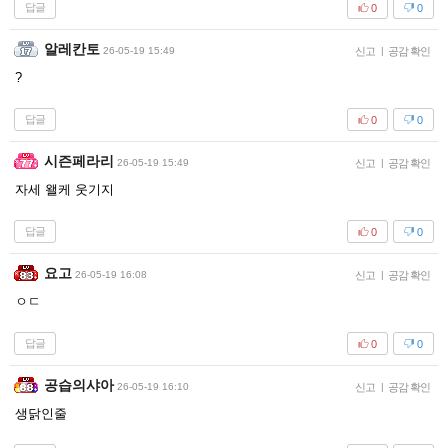
답글
0
0
알레칸토
26-05-19 15:49
신고
|
공감 확인
?
답글
0
0
시즌페라리
26-05-19 15:49
신고
|
공감 확인
자세 왤케 웃기지
답글
0
0
요고
26-05-19 16:08
신고
|
공감 확인
ㅇㄷ
답글
0
0
공습의샤아
26-05-19 16:10
신고
|
공감 확인
생닭인줄