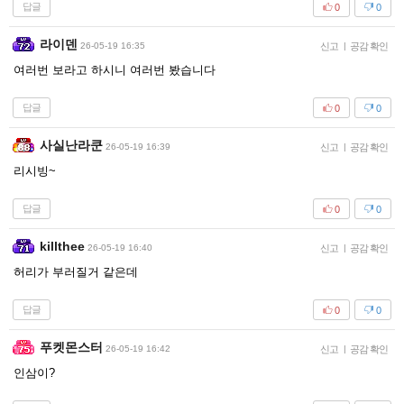
답글
0
0
라이덴
26-05-19 16:35
신고
|
공감 확인
여러번 보라고 하시니 여러번 봤습니다
답글
0
0
사실난라쿤
26-05-19 16:39
신고
|
공감 확인
리시빙~
답글
0
0
killthee
26-05-19 16:40
신고
|
공감 확인
허리가 부러질거 같은데
답글
0
0
푸켓몬스터
26-05-19 16:42
신고
|
공감 확인
인삼이?