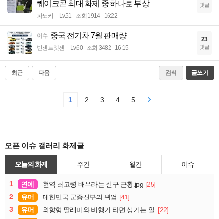
퀘이크콘 최대 화제 중 하나로 부상
댓글
파노키
Lv.51
조회 1914
16:22
중국 전기차 7월 판매량
이슈
23
댓글
빈센트멧젠
Lv.60
조회 3482
16:15
최근
다음
검색
글쓰기
1
2
3
4
5
오픈 이슈 갤러리 화제글
오늘의 화제
주간
월간
이슈
1
연예
[25]
현역 최고령 배우라는 신구 근황.jpg
2
유머
[41]
대한민국 군종신부의 위엄
3
유머
[22]
외향형 딸래미와 비행기 타면 생기는 일.