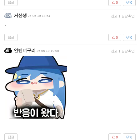
답글
0
0
거선생
26-05-19 18:54
신고
|
공감 확인
.
답글
0
0
인벤너구리
26-05-19 19:00
신고
|
공감 확인
답글
0
0