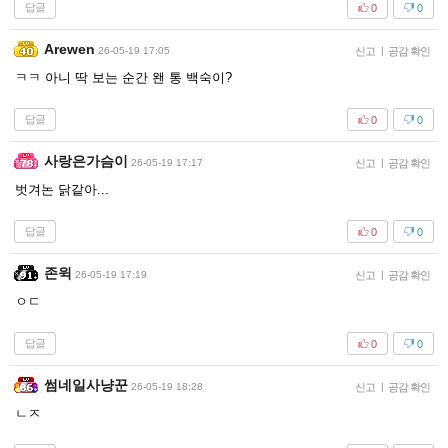
답글
0
0
Arewen
26-05-19 17:05
신고
|
공감 확인
ㅋㅋ 아니 딱 보는 순간 왠 통 백숙이?
답글
0
0
사랑은가슴이
26-05-19 17:17
신고
|
공감 확인
벗겨논 닭같아...
답글
0
0
존윅
26-05-19 17:19
신고
|
공감 확인
ㅇㄷ
답글
0
0
썸네일사냥꾼
26-05-19 18:28
신고
|
공감 확인
ㄴㅈ