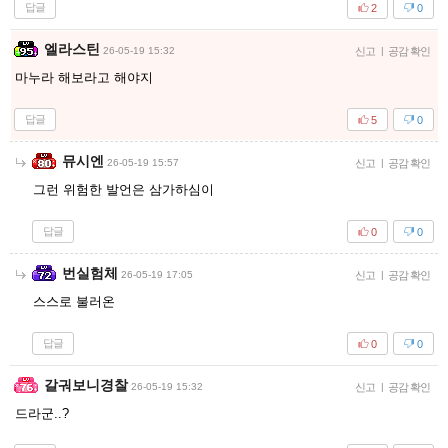
답글
2
0
엘라스틴
26-05-19 15:32
신고
|
공감 확인
마누라 해보라고 해야지
답글
5
0
뮤시엔
26-05-19 15:57
신고
|
공감 확인
그런 위험한 발언은 삼가하심이
답글
0
0
번실험체
26-05-19 17:05
신고
|
공감 확인
스스로 불러온
답글
0
0
갈궈보니경찰
26-05-19 15:32
신고
|
공감 확인
드라군..?