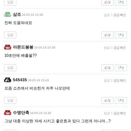
답글
0
0
삼조
26-05-19 15:38
신고
|
공감 확인
진짜 도움되네요
답글
0
0
아몬드봉봉
26-05-19 15:38
신고
|
공감 확인
10초만에 배출을??
답글
0
0
545435
26-05-19 15:43
신고
|
공감 확인
요즘 쇼츠에서 비슷한거 자주 나오던데
답글
0
0
수명단축
26-05-19 15:48
신고
|
공감 확인
그냥 대충 이상한 자세 시키고 좋은효과 있다 그런게 아니야...?