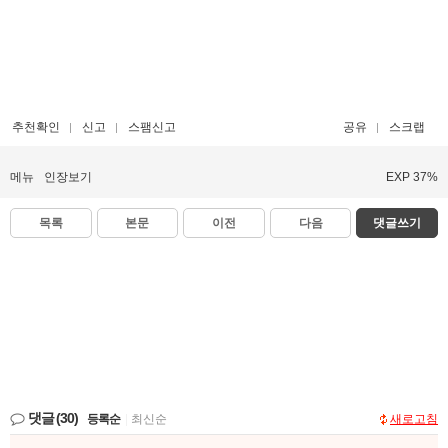
추천확인
신고
스팸신고
공유
스크랩
메뉴
인장보기
EXP 37%
목록
본문
이전
다음
댓글쓰기
댓글
(30)
등록순
|
최신순
새로고침