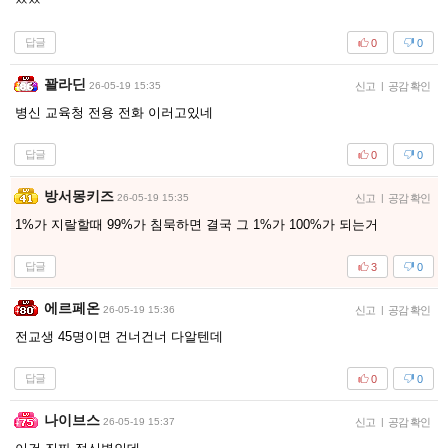
ㅉㅉ
답글
0
0
꽐라딘
26-05-19 15:35
신고
|
공감 확인
병신 교육청 전용 전화 이러고있네
답글
0
0
방서몽키즈
26-05-19 15:35
신고
|
공감 확인
1%가 지랄할때 99%가 침묵하면 결국 그 1%가 100%가 되는거
답글
3
0
에르페온
26-05-19 15:36
신고
|
공감 확인
전교생 45명이면 건너건너 다알텐데
답글
0
0
나이브스
26-05-19 15:37
신고
|
공감 확인