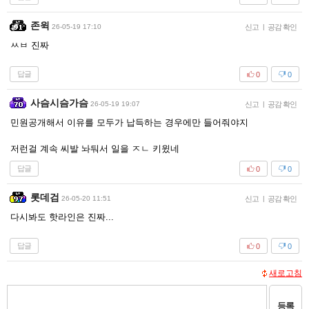
존윅
26-05-19 17:10
신고
|
공감 확인
ㅆㅂ 진짜
답글
0
0
사슴시슴가슴
26-05-19 19:07
신고
|
공감 확인
민원공개해서 이유를 모두가 납득하는 경우에만 들어줘야지
저런걸 계속 씨발 놔둬서 일을 ㅈㄴ 키윘네
답글
0
0
롯데검
26-05-20 11:51
신고
|
공감 확인
다시봐도 핫라인은 진짜...
답글
0
0
새로고침
등록