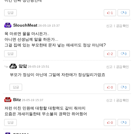
이건 진짜 정신병인데
답글
1
0
SlouchMeat
26-05-19 15:37
신고
|
공감 확인
목 마르면 물을 마시든가..
아니면 선생님께 말을 하든가...
그걸 집에 있는 부모한테 문자 넣는 애새끼도 정상 아닌데?
답글
2
0
앜앜
26-05-19 15:51
신고
|
공감 확인
부모가 정상이 아닌데 그밑에 자란애가 정상일리가없죠
답글
0
0
Bitz
26-05-19 15:37
신고
|
공감 확인
저런 미친 민원에 대항할 대항력도 같이 줘야지
요즘은 개새끼들한테 무소불의 권력만 쥐어줬어
답글
0
0