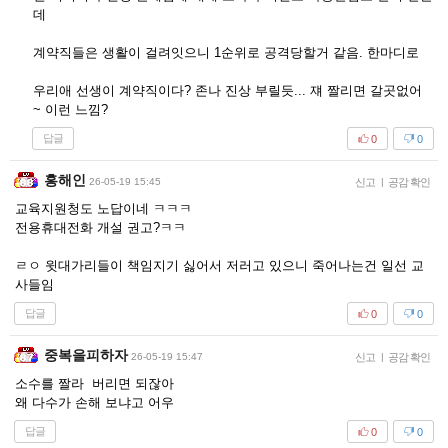
데
계약직들은 생활이 걸려잇으니 1순위로 공격당할거 같음. 한마디로
우리애 선생이 계약직이다? 존나 진상 부릴듯... 쟤 짤리면 갈곳없어
~ 이런 느낌?
답글
0
0
홍해인
26-05-19 15:45
신고
|
공감 확인
교육지원청도 노답이네 ㅋㅋㅋ
전용휴대전화 개설 권고?ㅋㅋ
ㄹㅇ 윗대가리들이 책임지기 싫어서 저러고 있으니 죽어나는건 일선 교
사들임
답글
0
0
중복을피하자
26-05-19 15:47
신고
|
공감 확인
소수를 짤라 버리면 되잖아
왜 다수가 손해 보냐고 어우
답글
0
0