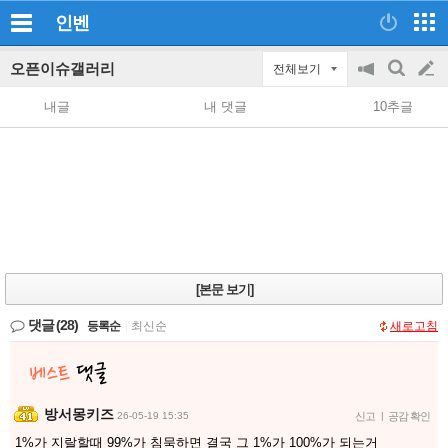
인벤
오픈이슈갤러리
전체보기
공
검
글
지
색
내글
내 댓글
10추글
on/off
쓰
기
[본문 보기]
댓글
(28)
등록순
|
최신순
새로고침
방서몽키즈
26-05-19 15:35
신고
|
공감 확인
1%가 지랄할때 99%가 침묵하면 결국 그 1%가 100%가 되는거