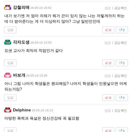
강철의매
26-05-19 15:52
신고
|
공감 확인
내가 보기엔 저 엄마 자체가 뭐가 끈이 있지 않는 나는 저렇게까지 하는
데 다 받아준다는 게 더 이상하지 않아? 그냥 일반인인데
답글
0
0
각자도생
26-05-19 15:53
신고
|
공감 확인
요샌 교사가 최악의 직업인거 같다
답글
0
0
바보개
26-05-19 15:56
신고
|
공감 확인
아니 그럼 나머지 학생들은 뭔피해임? 나머지 학생들이 민원넣으면 어케
되는거임?
답글
0
0
Delphine
26-05-19 16:13
신고
|
공감 확인
마땅한 폭력과 욕설은 정신건강에 꼭 필요함
답글
0
0