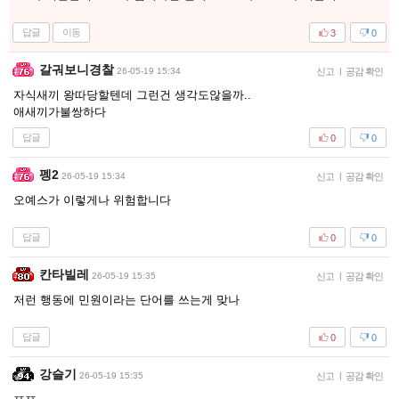
답글
이동
3
0
갈궈보니경찰
26-05-19 15:34
신고
|
공감 확인
자식새끼 왕따당할텐데 그런건 생각도않을까..
애새끼가불쌍하다
답글
0
0
펭2
26-05-19 15:34
신고
|
공감 확인
오예스가 이렇게나 위험합니다
답글
0
0
칸타빌레
26-05-19 15:35
신고
|
공감 확인
저런 행동에 민원이라는 단어를 쓰는게 맞나
답글
0
0
강슬기
26-05-19 15:35
신고
|
공감 확인