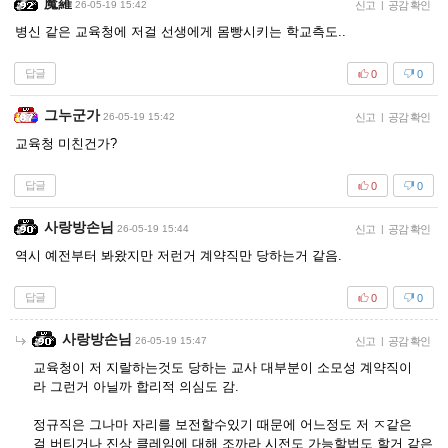
魔羅
26-05-19 15:42
신고
|
공감 확인
병신 같은 교육청에 저걸 선생에게 몸빵시키는 학교측도..
답글
0
0
그누군가
26-05-19 15:42
신고
|
공감 확인
교육청 미친건가?
답글
0
0
사랑방손님
26-05-19 15:44
신고
|
공감 확인
역시 예전부터 봐왔지만 저런거 계약직만 당하는거 같음.
답글
0
0
사랑방손님
26-05-19 15:47
신고
|
공감 확인
교육청이 저 지랄하는것도 당하는 교사 대부분이 소모성 계약직이
라 그런거 아닐까 합리적 의심도 감.
정규직은 그나마 자리를 보전할수있기 때문에 어느정도 저 ㅈ같은
걸 버티거나 진상 클레임에 대해 조까라 시전도 가능할법도 할거 같은