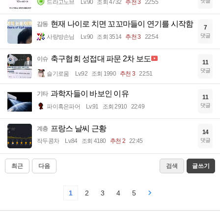
댓글
드라고노브
Lv.90
조회 4732
추천 3
22:55
현재 나이로 치면 꼬꼬마들이 연기를 시작함
감동
7
댓글
사랑방손님
Lv.90
조회 3514
추천 3
22:54
축구협회 성접대 파문 2차 보도
이슈
11
댓글
슬기로움
Lv.92
조회 1990
추천 3
22:51
과학자들이 바보인 이유
기타
11
댓글
파이혹은파어
Lv.91
조회 2910
22:49
프랑스 날씨 근황
계층
14
댓글
작두콩차
Lv.84
조회 4180
추천 2
22:45
최근
다음
검색
글쓰기
1
2
3
4
5