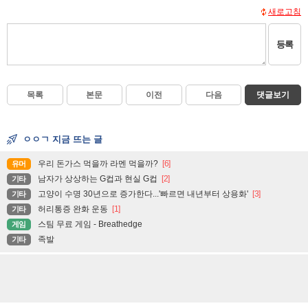
새로고침
등록
목록
본문
이전
다음
댓글보기
ㅇㅇㄱ 지금 뜨는 글
우리 돈가스 먹을까 라멘 먹을까?
[6]
유머
남자가 상상하는 G컵과 현실 G컵
[2]
기타
고양이 수명 30년으로 증가한다...'빠르면 내년부터 상용화'
[3]
기타
허리통증 완화 운동
[1]
기타
스팀 무료 게임 - Breathedge
게임
족발
기타