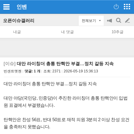
인벤
오픈이슈갤러리
전체보기
공
검
글
지
색
내글
내 댓글
10추글
on/off
쓰
기
[이슈]
대만 라이칭더 총통 탄핵안 부결…정치 갈등 지속
빈센트멧젠
댓글: 1 개
조회:
2371
2026-05-19 15:36:13
대만 라이칭더 총통 탄핵안 부결…정치 갈등 지속
대만 야당(국민당, 민중당)이 추진한 라이칭더 총통 탄핵안이 입법
원 표결에서 부결됐습니다.
탄핵안은 찬성 56표, 반대 50표로 재적 의원 3분의 2 이상 찬성 요건
을 충족하지 못했습니다.