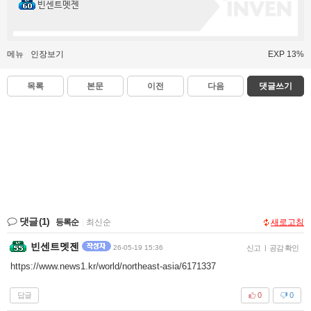
빈센트멧젠
메뉴
인장보기
EXP 13%
목록
본문
이전
다음
댓글쓰기
댓글
(1)
등록순
|
최신순
새로고침
빈센트멧젠
26-05-19 15:36
신고
|
공감 확인
https://www.news1.kr/world/northeast-asia/6171337
답글
0
0