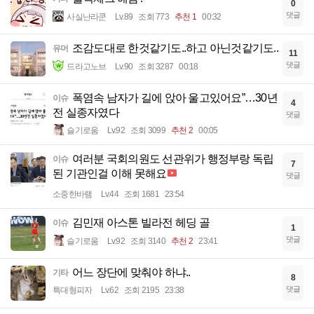
0
댓글
사실난라쿤
Lv.89
조회 773
추천 1
00:32
조감도대로 한것같기도..하고 아닌것같기도..
유머
11
댓글
드라고노브
Lv.90
조회 3287
00:18
폭염속 남자가 길에 앉아 울고있어요”…30년
이슈
4
전 실종자였다
댓글
슬기로움
Lv.92
조회 3099
추천 2
00:05
여러분 국회의원도 선관위가 행정부랑 독립
이슈
7
된 기관인걸 이해 못해요
댓글
소중한바램
Lv.44
조회 1681
23:54
김민재 아스톤 빌라전 헤딩 골
이슈
1
댓글
슬기로움
Lv.92
조회 3140
추천 2
23:41
어느 장단에 맞춰야 하냐..
기타
8
댓글
특대형피자
Lv.62
조회 2195
23:38