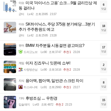
미국 '마이너스 고용' 쇼크…9월 금리인상 제
이슈
6
동 걸리나
댓글
균터
Lv.42
조회 2085
23:37
SK하이닉스, 주당 375원 분기배당…3분기
이슈
18
추가 주주환원도 예고
댓글
균터
Lv.42
조회 2595
23:28
BMW 차주분들 시동걸면 광고떠요?
유머
17
댓글
드라고노브
Lv.90
조회 3747
추천 1
23:28
이자 진죠우니 잇폰메 쇼부!
게임
2
댓글
사랑방손님
Lv.90
조회 1616
추천 2
23:28
용아맥, 짭아맥, 일반관 스크린 차이
지식
8
댓글
히스파니에
Lv.91
조회 2960
추천 1
23:27
후방조심 ㅡ 우한경
기타
15
댓글
입술돼지
Lv.43
조회 4872
추천 2
23:23