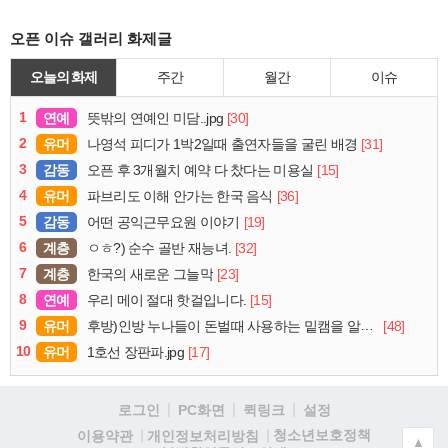
오픈 이슈 갤러리 화제글
오늘의 화제
주간
월간
이슈
1
연예
[30]
뜻밖의 연예인 미담..jpg
2
유머
[31]
나영석 피디가 1박2일때 출연자들을 굴린 배경
3
감동
[15]
오픈 후 3개월치 예약 다 찼다는 미용실
4
유머
[36]
파브리도 이해 안가는 한국 음식
5
감동
[19]
어떤 공익근무요원 이야기
6
계층
[32]
ㅇㅎ?) 순수 골반 재능녀.
7
계층
[23]
한국의 새로운 그늘막
8
연예
[15]
우리 메이 절대 핫걸입니다.
9
유머
[48]
후방)인방 누나들이 돈벌때 사용하는 밑캠을 알아보자
10
유머
[17]
1호선 장판파.jpg
로그인
PC화면
퀵링크
설정
청소년보호정책
이용약관
개인정보처리방침
▲