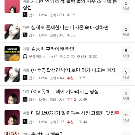
캐리비안의 해적: 블랙 펄의 저주 조니 뎁 등
계층
1
장씬
댓글
입사
Lv.94
조회 2751
01:15
실제로 존재한다는 디지몬 속 배경화면
계층
1
댓글
입사
Lv.94
조회 2040
01:11
김풍의 후라이팬 라면
계층
5
댓글
부엔까미노
Lv.87
조회 2426
추천 3
01:00
(ㅇㅎ?) 잘생긴 남자 보면 혀가 나오는 여자
계층
5
댓글
입사
Lv.94
조회 4944
추천 1
00:51
(ㅇㅎ?) 히트텍이 기다려지는 영상
계층
1
댓글
입사
Lv.94
조회 4037
추천 2
00:49
매일 1500개가 팔린다는 시장 고로케 맛집
계층
11
댓글
입사
Lv.94
조회 2125
추천 1
00:44
출석체크 해슴?
기타