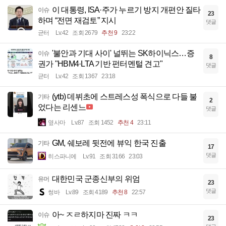
이 대통령, ISA·주가 누르기 방지 개편안 질타
이슈
23
하며 “전면 재검토” 지시
댓글
균터
Lv.42
조회 2679
추천 9
23:22
'불안과 기대 사이' 널뛰는 SK하이닉스…증
이슈
8
권가 "HBM4·LTA 기반 펀터멘털 견고"
댓글
균터
Lv.42
조회 1367
23:18
(ytb) 데뷔초에 스트레스성 폭식으로 다들 불
기타
2
었다는 리센느
댓글
옆사마
Lv.87
조회 1452
추천 4
23:11
GM, 쉐보레 뒷전에 뷰익 한국 진출
기타
17
댓글
히스파니에
Lv.91
조회 3166
23:03
대한민국 군종신부의 위엄
유머
23
댓글
썽바
Lv.89
조회 4189
추천 8
22:57
아~ ㅈㄹ하지마 진짜 ㅋㅋ
이슈
23