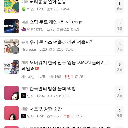
허리통증 완화 운동
기타
1
댓글
치킨
Lv.99
조회 762
04:24
스팀 무료 게임 - Breathedge
게임
0
댓글
년만에가입
Lv.71
조회 652
04:03
우리 돈가스 먹을까 라멘 먹을까?
유머
6
댓글
Neuhauus
Lv.20
조회 1258
03:40
오버워치 한국 신규 영웅 D.MON 플레이 트
게임
9
레일러
댓글
세프라딘
Lv.85
조회 1666
추천 1
01:38
한국인의 밥상 물회 먹방
계층
4
댓글
입사
Lv.94
조회 2536
01:23
서로 민망한 순간
계층
0
댓글
입사
Lv.94
조회 2821
추천 1
01:19