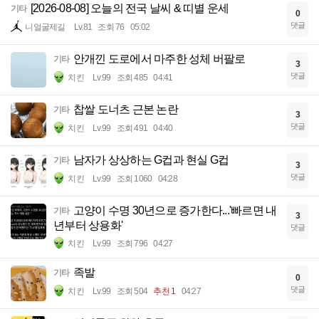
[2026-08-08] 오늘의 전국 날씨 & 띠별 운세
기타
0
댓글
니얼굴제길
Lv.81
조회 76
05:02
안개낀 도로에서 마주한 성체 버팔로
기타
3
댓글
치킨
Lv.99
조회 485
04:41
찹쌀 도너츠 근본 논란
기타
3
댓글
치킨
Lv.99
조회 491
04:40
남자가 상상하는 G컵과 현실 G컵
기타
3
댓글
치킨
Lv.99
조회 1060
04:28
고양이 수명 30년으로 증가한다...'빠르면 내
기타
3
년부터 상용화'
댓글
치킨
Lv.99
조회 796
04:27
족발
기타
0
댓글
치킨
Lv.99
조회 504
추천 1
04:27