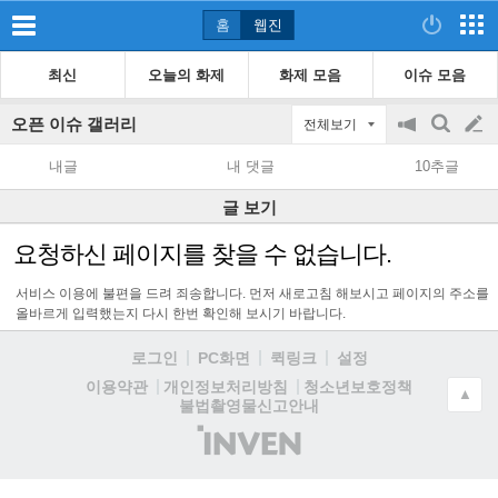
홈
웹진
최신
오늘의 화제
화제 모음
이슈 모음
오픈 이슈 갤러리
전체보기
공
검
글
지
색
내글
내 댓글
10추글
on/off
쓰
글 보기
기
요청하신 페이지를 찾을 수 없습니다.
서비스 이용에 불편을 드려 죄송합니다. 먼저 새로고침 해보시고 페이지의 주소를
올바르게 입력했는지 다시 한번 확인해 보시기 바랍니다.
로그인
PC화면
퀵링크
설정
청소년보호정책
이용약관
개인정보처리방침
▲
불법촬영물신고안내
(주)
인
벤