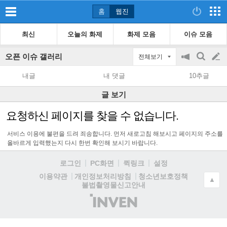
홈
웹진
최신
오늘의 화제
화제 모음
이슈 모음
오픈 이슈 갤러리
전체보기
공
검
글
지
색
내글
내 댓글
10추글
on/off
쓰
글 보기
기
요청하신 페이지를 찾을 수 없습니다.
서비스 이용에 불편을 드려 죄송합니다. 먼저 새로고침 해보시고 페이지의 주소를
올바르게 입력했는지 다시 한번 확인해 보시기 바랍니다.
로그인
PC화면
퀵링크
설정
청소년보호정책
이용약관
개인정보처리방침
▲
불법촬영물신고안내
(주)
인
벤