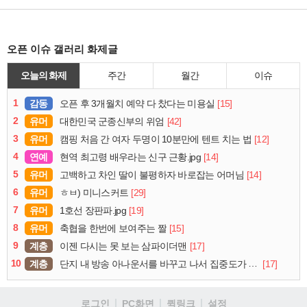
오픈 이슈 갤러리 화제글
오늘의 화제
주간
월간
이슈
1
감동
[15]
오픈 후 3개월치 예약 다 찼다는 미용실
2
유머
[42]
대한민국 군종신부의 위엄
3
유머
[12]
캠핑 처음 간 여자 두명이 10분만에 텐트 치는 법
4
연예
[14]
현역 최고령 배우라는 신구 근황.jpg
5
유머
[14]
고백하고 차인 딸이 불평하자 바로잡는 어머님
6
유머
[29]
ㅎㅂ) 미니스커트
7
유머
[19]
1호선 장판파.jpg
8
유머
[15]
축협을 한번에 보여주는 짤
9
계층
[17]
이젠 다시는 못 보는 삼파이더맨
10
계층
[17]
단지 내 방송 아나운서를 바꾸고 나서 집중도가 확 올라갔다는 한 아파트의 안내방송
로그인
PC화면
퀵링크
설정