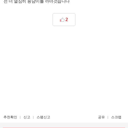
전 더 열심히 용남이를 까야것습니다
2
추천확인
신고
스팸신고
공유
스크랩