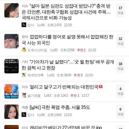
“설마 일본 심판도 성접대 받았나?” 충격 받
이슈
17
은 日언론, 대한축구협회 성접대 사건에 주목…
댓글
국제사건으로 비화 가능성
입사
Lv.94
조회 1476
12:26
깝깝하다를 영어로 설명 못해서 깝깝해진 한
유머
12
국 사는 외국인
댓글
도로시스타일
Lv.83
조회 2558
추천 1
12:23
“기아차가 날 살렸다”…‘굿 윌 헌팅’ 배우 공개
기타
18
한 끔찍 사고 현장
댓글
제르만크록
Lv.81
조회 3809
추천 3
12:20
얼리고 달구고가 반복되는 대한민국
이슈
4
댓글
슬기로움
Lv.92
조회 1262
추천 1
12:17
[날씨] 극한 폭염 주춤, 서울 35도
계층
6
댓글
입사
Lv.94
조회 1644
12:16
캐리비안 베이가 27년만에 바꾼 것.jpg
지식