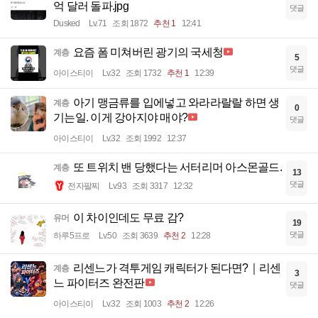
억 달러 돌파.jpg
댓글
Dusked
Lv.71
조회 1872
추천 1
12:41
요즘 폼 미쳐버린 광기의 국세청
계층
5
댓글
아이스티이
Lv.32
조회 1732
추천 1
12:39
아기 맹금류를 입에넣고 와라라랄랄 하면 생
계층
0
기는일. 이게 강아지야 매야?
댓글
아이스티이
Lv.32
조회 1992
12:37
또 트위치 밴 당했다는 서터리머 아스몬골드.
계층
13
댓글
전자팔찌
Lv.93
조회 3317
12:32
이 차이인데도 무료 감?
유머
19
댓글
하루5프로
Lv.50
조회 3639
추천 2
12:28
리센느가 격투게임 캐릭터가 된다면?｜리센
계층
3
느 파이터즈 완전판
댓글
아이스티이
Lv.32
조회 1003
추천 2
12:26