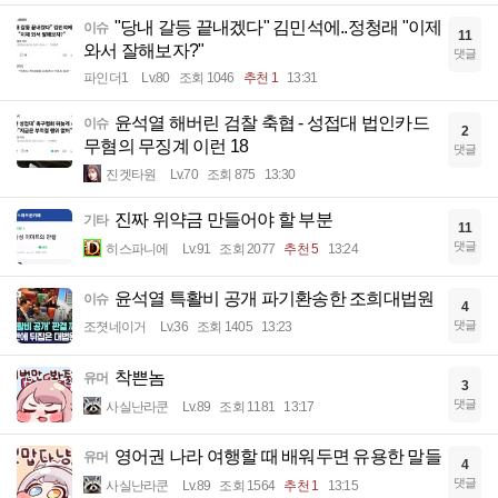
"당내 갈등 끝내겠다" 김민석에..정청래 "이제
이슈
11
와서 잘해보자?"
댓글
파인더1
Lv.80
조회 1046
추천 1
13:31
윤석열 해버린 검찰 축협 - 성접대 법인카드
이슈
2
무혐의 무징계 이런 18
댓글
진겟타원
Lv.70
조회 875
13:30
진짜 위약금 만들어야 할 부분
기타
11
댓글
히스파니에
Lv.91
조회 2077
추천 5
13:24
윤석열 특활비 공개 파기환송한 조희대법원
이슈
4
댓글
조졋네이거
Lv.36
조회 1405
13:23
착쁜놈
유머
3
댓글
사실난라쿤
Lv.89
조회 1181
13:17
영어권 나라 여행할 때 배워두면 유용한 말들
유머
4
댓글
사실난라쿤
Lv.89
조회 1564
추천 1
13:15