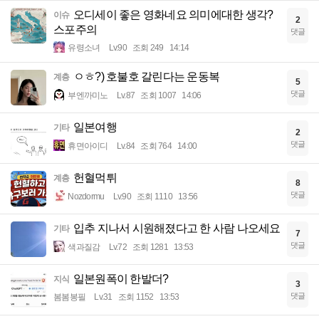
오디세이 좋은 영화네요 의미에대한 생각?
이슈
2
스포주의
댓글
유령소녀
Lv.90
조회 249
14:14
ㅇㅎ?) 호불호 갈린다는 운동복
계층
5
댓글
부엔까미노
Lv.87
조회 1007
14:06
일본여행
기타
2
댓글
휴면아이디
Lv.84
조회 764
14:00
헌혈먹튀
계층
8
댓글
Nozdormu
Lv.90
조회 1110
13:56
입추 지나서 시원해졌다고 한 사람 나오세요
기타
7
댓글
색과질감
Lv.72
조회 1281
13:53
일본원폭이 한발더?
지식
3
댓글
봄봄봉필
Lv.31
조회 1152
13:53