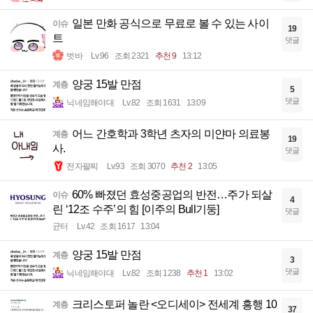
일본 만화 공식으로 무료로 볼 수 있는 사이
이슈
19
트
댓글
벗바
Lv.96
조회 2321
추천 9
13:12
양궁 15발 만점
계층
5
댓글
닉네임해야대
Lv.82
조회 1631
13:09
어느 간호학과 3학년 츠자의 미얀마 의료봉
계층
19
사.
댓글
전자팔찌
Lv.93
조회 3070
추천 2
13:05
60% 빠졌던 효성중공업의 반전…주가 되살
이슈
4
린 ‘12조 수주’의 힘 [이주의 Bull기둥]
댓글
균터
Lv.42
조회 1617
13:04
양궁 15발 만점
계층
3
댓글
닉네임해야대
Lv.82
조회 1238
추천 1
13:02
크리스토퍼 놀란 <오디세이> 전세계 흥행 10
계층
37