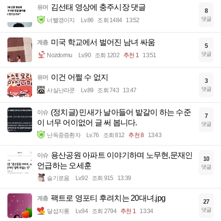
김선태 영상에 충주시장 댓글
유머
8
댓글
너빨갱이지
Lv.86
조회 1484
13:52
미국 학교에서 벌어진 남녀 싸움
계층
5
댓글
Nozdormu
Lv.90
조회 1202
추천 1
13:51
이건 어쩔 수 없지
유머
3
댓글
사실난라쿤
Lv.89
조회 743
13:47
(정치글) 민새가 날아들어 밭갈이 하는 수준
이슈
7
이 너무 어이없어 글 써 봅니다.
댓글
난독중증환자
Lv.76
조회 812
추천 8
13:43
용산공원 아파트 이야기하며 노무현,문재인
이슈
10
언급하는 오세훈
댓글
슬기로움
Lv.92
조회 915
13:39
팩트로 영포티 후려치는 20대녀.jpg
계층
27
댓글
달섭지롱
Lv.94
조회 2794
추천 1
13:34