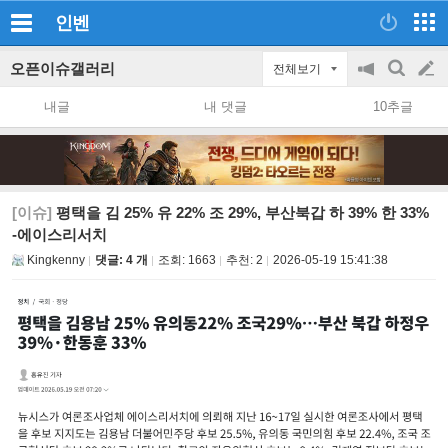
인벤
오픈이슈갤러리
전체보기
공
검
글
지
색
내글
내 댓글
10추글
on/off
쓰
기
[이슈]
평택을 김 25% 유 22% 조 29%, 부산북갑 하 39% 한 33%
-에이스리서치
Kingkenny
댓글: 4 개
조회:
1663
추천:
2
2026-05-19 15:41:38