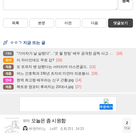
등록
목록
본문
이전
다음
댓글보기
ㅇㅇㄱ 지금 뜨는 글
“기아차가 날 살렸다”…‘굿 윌 헌팅’ 배우 공개한 끔찍 사고 현장
[18]
기타
이 차이인데도 무료 감?
[19]
유머
또 트위치 밴 당했다는 서터리머 아스몬골드.
[13]
계층
어느 간호학과 3학년 츠자의 미얀마 의료봉사.
[19]
계층
현역 최고령 배우라는 신구 근황.jpg
[14]
연예
팩트로 영포티 후려치는 20대녀.jpg
[27]
계층
오늘은 좀 시원함
유머
2
댓글
부엔까미노
Lv.87
조회 251
14:15