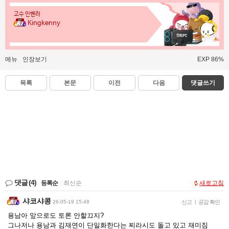
고수 인벤러
Kingkenny
메뉴
인장보기
EXP 86%
목록
본문
이전
다음
댓글쓰기
댓글
(4)
등록순
|
최신순
새로고침
샤코샤콩
26-05-19 15:48
신고
|
공감 확인
용남아 앞으로도 토론 안할끄지?
그나저나 용남과 김재연이 단일화한다는 찌라시도 돌고 있고 재미짐