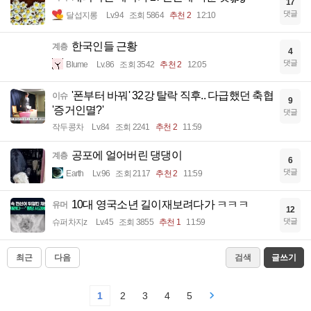
17
댓글
달섭지롱
Lv.94
조회 5864
추천 2
12:10
한국인들 근황
계층
4
댓글
Blume
Lv.86
조회 3542
추천 2
12:05
'폰부터 바꿔' 32강 탈락 직후.. 다급했던 축협
이슈
9
'증거인멸?'
댓글
작두콩차
Lv.84
조회 2241
추천 2
11:59
공포에 얼어버린 댕댕이
계층
6
댓글
Earth
Lv.96
조회 2117
추천 2
11:59
10대 영국소년 길이재보려다가 ㅋㅋㅋ
유머
12
댓글
슈퍼차지z
Lv.45
조회 3855
추천 1
11:59
최근
다음
검색
글쓰기
1
2
3
4
5