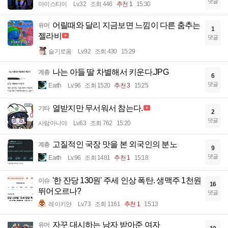
댓글
아이스티이
Lv.32
조회 446
추천 1
15:30
어릴때와 달리 지금보면 느낌이 다른 춤추는
유머
1
젤라비
댓글
슬기로움
Lv.92
조회 430
15:29
나는 아들 딸 차별해서 키운다.JPG
계층
6
댓글
Earth
Lv.96
조회 1520
추천 3
15:25
열받지만 무서워서 참는다.
기타
2
댓글
사람아니야
Lv.63
조회 762
15:20
고질적인 국장 맛을 본 외국인의 분노
계층
9
댓글
Earth
Lv.96
조회 1481
추천 1
15:18
'한 잔당 130원' 주세 인상 폭탄. 생맥주 1천원
이슈
16
뛰어오르나?
댓글
레이키얀
Lv.73
조회 1161
추천 1
15:13
자꾸 대시하는 남자 받아준 여자
유머