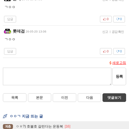
ㄱㅇㅇ
답글
0
0
롯데검
26-05-20 13:06
신고
|
공감 확인
ㄱㅇㅇ
답글
0
0
새로고침
등록
목록
본문
이전
다음
댓글보기
ㅇㅇㄱ 지금 뜨는 글
ㅇㅎ?) 호불호 갈린다는 운동복
[16]
계층