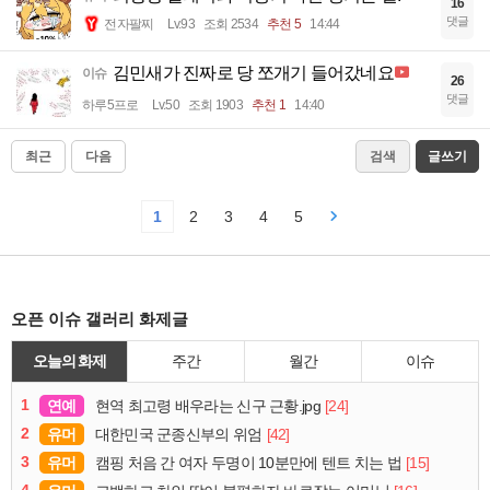
16
댓글
전자팔찌
Lv.93
조회 2534
추천 5
14:44
김민새가 진짜로 당 쪼개기 들어갔네요
이슈
26
댓글
하루5프로
Lv.50
조회 1903
추천 1
14:40
최근
다음
검색
글쓰기
1
2
3
4
5
오픈 이슈 갤러리 화제글
오늘의 화제
주간
월간
이슈
1
연예
[24]
현역 최고령 배우라는 신구 근황.jpg
2
유머
[42]
대한민국 군종신부의 위엄
3
유머
[15]
캠핑 처음 간 여자 두명이 10분만에 텐트 치는 법
4