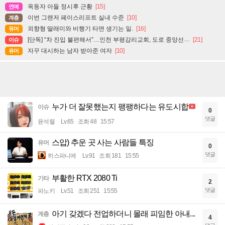
옥동자 아들 정시후 근황
[15]
연예
이번 그랜저 페이스리프트 실내 수준
[10]
계층
외향형 딸래미와 비행기 타면 생기는 일.
[16]
유머
[단독] “차 진입 불편해서”…인천 부평감리교회, 도로 중앙선 ‘검은 페인트’로 지워
[21]
이슈
자꾸 대시하는 남자 받아준 여자
[10]
유머
누가 더 잘못했는지 팽팽하다는 유도시합
이슈
0
댓글
윤석렬
Lv.65
조회 48
15:57
스압) 추운 곳 사는 사람들 특징
유머
0
댓글
히스파니에
Lv.91
조회 181
15:55
부활한 RTX 2080 Ti
기타
2
댓글
파노키
Lv.51
조회 251
15:55
아기 갖겠다 전업하더니 몰래 피임한 아내...
계층
4