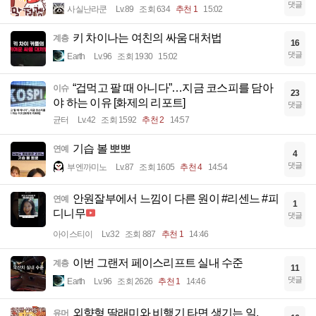
댓글
사실난라쿤
Lv.89
조회 634
추천 1
15:02
키 차이나는 여친의 싸움 대처법
계층
16
댓글
Earth
Lv.96
조회 1930
15:02
“겁먹고 팔 때 아니다”…지금 코스피를 담아
이슈
23
야 하는 이유 [화제의 리포트]
댓글
균터
Lv.42
조회 1592
추천 2
14:57
기습 볼 뽀뽀
연예
4
댓글
부엔까미노
Lv.87
조회 1605
추천 4
14:54
안원잘부에서 느낌이 다른 원이 #리센느 #피
연예
1
디니무
댓글
아이스티이
Lv.32
조회 887
추천 1
14:46
이번 그랜저 페이스리프트 실내 수준
계층
11
댓글
Earth
Lv.96
조회 2626
추천 1
14:46
외향형 딸래미와 비행기 타면 생기는 일.
유머