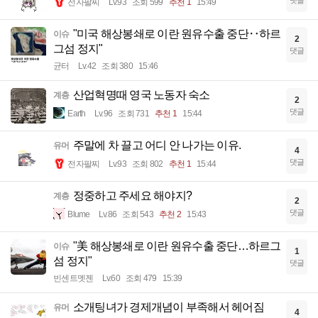
전자팔찌
Lv.93
조회 599
추천 1
15:49
"미국 해상봉쇄로 이란 원유수출 중단‥하르
이슈
2
그섬 정지"
댓글
균터
Lv.42
조회 380
15:46
산업혁명때 영국 노동자 숙소
계층
2
댓글
Earth
Lv.96
조회 731
추천 1
15:44
주말에 차 끌고 어디 안 나가는 이유.
유머
4
댓글
전자팔찌
Lv.93
조회 802
추천 1
15:44
정중하고 주세요 해야지?
계층
2
댓글
Blume
Lv.86
조회 543
추천 2
15:43
"美 해상봉쇄로 이란 원유수출 중단…하르그
이슈
1
섬 정지"
댓글
빈센트멧젠
Lv.60
조회 479
15:39
소개팅녀가 경제개념이 부족해서 헤어짐
유머
4