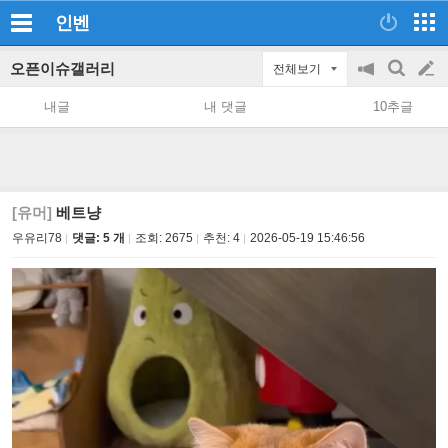
인벤
오픈이슈갤러리
전체보기
공
검
글
지
색
내글
내 댓글
10추글
on/off
쓰
기
[유머]
베트냥
우유리78
댓글: 5 개
조회:
2675
추천:
4
2026-05-19 15:46:56