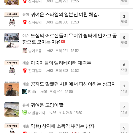
댓글
전자팔찌
Lv.93
조회 292
15:55
귀여운 스타일의 일본인 여친 체감.
유머
3
댓글
전자팔찌
Lv.93
조회 360
15:53
도심의 어르신들이 무더위 쉼터에 안가고 공
이슈
0
항으로 모이는 이유
댓글
슬기로움
Lv.92
조회 221
15:52
아줌마들의 엘리베이터 대격투.
계층
6
댓글
전자팔찌
Lv.93
조회 392
15:52
공자도 말했던 사회에서 피해야하는 상급자
계층
1
댓글
Earth
Lv.96
조회 404
15:50
귀여운 고양이짤
유머
2
댓글
너빨갱이지
Lv.86
조회 246
15:50
약혐) 상처에 소독약 뿌리는 남자.
계층
5
댓글