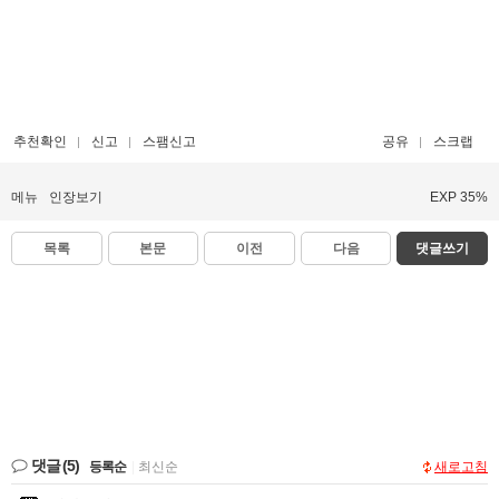
추천확인
신고
스팸신고
공유
스크랩
메뉴
인장보기
EXP 35%
목록
본문
이전
다음
댓글쓰기
댓글
(5)
등록순
|
최신순
새로고침