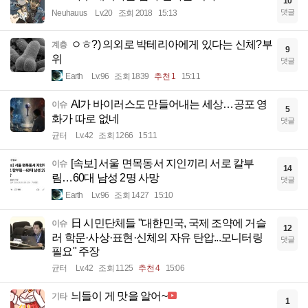
10
댓글
Neuhauus
Lv.20
조회 2018
15:13
ㅇㅎ?) 의외로 박테리아에게 있다는 신체?부
계층
9
위
댓글
Earth
Lv.96
조회 1839
추천 1
15:11
AI가 바이러스도 만들어내는 세상…공포 영
이슈
5
화가 따로 없네
댓글
균터
Lv.42
조회 1266
15:11
[속보] 서울 면목동서 지인끼리 서로 칼부
이슈
14
림…60대 남성 2명 사망
댓글
Earth
Lv.96
조회 1427
15:10
日 시민단체들 "대한민국, 국제 조약에 거슬
이슈
12
러 학문·사상·표현·신체의 자유 탄압...모니터링
댓글
필요" 주장
균터
Lv.42
조회 1125
추천 4
15:06
늬들이 게 맛을 알어~
기타
1