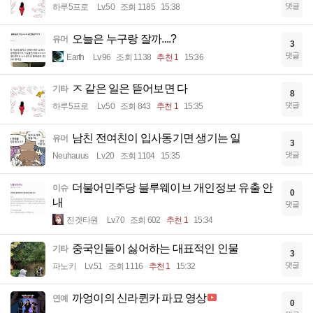
댓글
하루5프로
Lv.50
조회 1185
15:38
오늘은 누구랑 잘까....?
유머
3
댓글
Earth
Lv.96
조회 1138
추천 1
15:36
ㅈ 같은 일은 뜯어보면 다
기타
8
댓글
하루5프로
Lv.50
조회 843
추천 1
15:35
남친 전여친이 입사동기면 생기는 일
유머
3
댓글
Neuhauus
Lv.20
조회 1104
15:35
더불어민주당 블루웨이브 개인정보 유출 안
이슈
0
내
댓글
진겟타원
Lv.70
조회 602
추천 1
15:34
중국인들이 싫어하는 대표적인 인물
기타
3
댓글
파노키
Lv.51
조회 1116
추천 1
15:32
까엉이의 신라퀸카 파묘 영상
연예
0