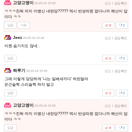
고양고앵이
26-05-19 15:50
신고
|
공감 확인
ㅋㅋㅋ진짜 머지 이병신 내란당????? 역시 반성따윈 없다니까 해산이 답
이다 ㅋㅋ
답글
이동
8
0
Jeez
26-05-19 15:49
신고
|
공감 확인
이젠 숨기지도 않네..
답글
0
0
짜루기
26-05-19 15:50
신고
|
공감 확인
그래 이렇게 당당하게 '나는 일베새끼다' 하란말야
은근슬쩍 스리슬쩍 하지 말고
답글
2
0
고양고앵이
26-05-19 15:50
신고
|
공감 확인
ㅋㅋㅋ진짜 머지 이병신 내란당????? 역시 반성따윈 없다니까 해산이 답
이다 ㅋㅋ
답글
8
0