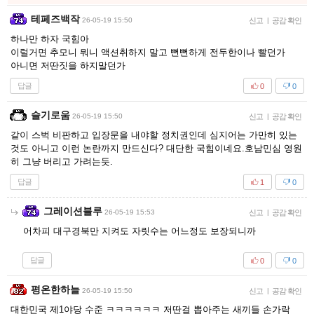
테페즈백작
26-05-19 15:50
신고
|
공감 확인
하나만 하자 국힘아
이럴거면 추모니 뭐니 액션취하지 말고 뻔뻔하게 전두한이나 빨던가
아니면 저딴짓을 하지말던가
답글
0
0
슬기로움
26-05-19 15:50
신고
|
공감 확인
같이 스벅 비판하고 입장문을 내야할 정치권인데 심지어는 가만히 있는
것도 아니고 이런 논란까지 만드신다? 대단한 국힘이네요.호남민심 영원
히 그냥 버리고 가려는듯.
답글
1
0
그레이션블루
26-05-19 15:53
신고
|
공감 확인
어차피 대구경북만 지켜도 자릿수는 어느정도 보장되니까
답글
0
0
평온한하늘
26-05-19 15:50
신고
|
공감 확인
대한민국 제1야당 수준 ㅋㅋㅋㅋㅋㅋ 저딴걸 뽑아주는 새끼들 손가락