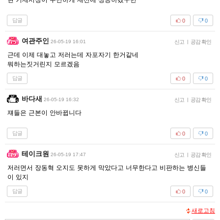
답글
0
0
여관주인
26-05-19 16:01
신고
|
공감 확인
근데 이제 대놓고 저러는데 자포자기 한거같네
뭐하는짓거린지 모르겠음
답글
0
0
바다새
26-05-19 16:32
신고
|
공감 확인
쟤들은 근본이 안바뀝니다
답글
0
0
테이크원
26-05-19 17:47
신고
|
공감 확인
저러면서 장동혁 오지도 못하게 막았다고 너무한다고 비판하는 병신들
이 있지
답글
0
0
새로고침