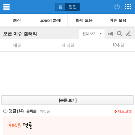
홈
웹진
최신
오늘의 화제
화제 모음
이슈 모음
오픈 이슈 갤러리
전체보기
공
검
글
지
색
내글
내 댓글
10추글
on/off
쓰
기
[본문 보기]
댓글
(14)
등록순
|
최신순
새로고침