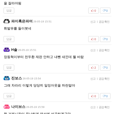
을 잘라야됨
답글
0
0
파이혹은파어
26-05-19 15:51
신고
|
공감 확인
휘발유를 들이붓네
답글
0
0
H솔
26-05-19 15:51
신고
|
공감 확인
장동혁이부터 전두환 재판 안하고 내뺀 새낀데 뭘 바람
답글
2
0
진보스
26-05-19 15:54
신고
|
공감 확인
그래 차라리 이렇게 당당히 일밍아웃을 하란말야
답글
0
0
나이브스
26-05-19 15:59
신고
|
공감 확인
현 거제시장이 무난하게 재선에 성공하겠구만