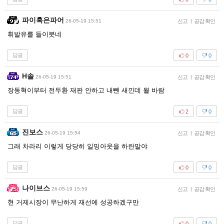
파이혹은파어
26-05-19 15:51
신고
|
공감 확인
휘발유를 들이붓네
답글
0
0
H솔
26-05-19 15:51
신고
|
공감 확인
장동혁이부터 전두환 재판 안하고 내뺀 새낀데 뭘 바람
답글
2
0
진보스
26-05-19 15:54
신고
|
공감 확인
그래 차라리 이렇게 당당히 일밍아웃을 하란말야
답글
0
0
나이브스
26-05-19 15:59
신고
|
공감 확인
현 거제시장이 무난하게 재선에 성공하겠구만
답글
0
0