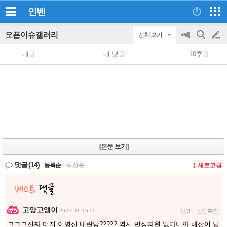
인벤
오픈이슈갤러리
전체보기
공
검
글
지
색
내글
내 댓글
10추글
on/off
쓰
기
[본문 보기]
댓글
(14)
등록순
|
최신순
새로고침
고양고앵이
26-05-19 15:50
신고
|
공감 확인
ㅋㅋㅋ진짜 머지 이병신 내란당????? 역시 반성따윈 없다니까 해산이 답