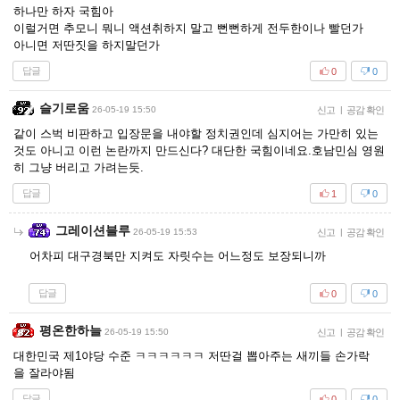
하나만 하자 국힘아
이럴거면 추모니 뭐니 액션취하지 말고 뻔뻔하게 전두한이나 빨던가
아니면 저딴짓을 하지말던가
답글
0
0
슬기로움
26-05-19 15:50
신고
|
공감 확인
같이 스벅 비판하고 입장문을 내야할 정치권인데 심지어는 가만히 있는
것도 아니고 이런 논란까지 만드신다? 대단한 국힘이네요.호남민심 영원
히 그냥 버리고 가려는듯.
답글
1
0
그레이션블루
26-05-19 15:53
신고
|
공감 확인
어차피 대구경북만 지켜도 자릿수는 어느정도 보장되니까
답글
0
0
평온한하늘
26-05-19 15:50
신고
|
공감 확인
대한민국 제1야당 수준 ㅋㅋㅋㅋㅋㅋ 저딴걸 뽑아주는 새끼들 손가락
을 잘라야됨
답글
0
0