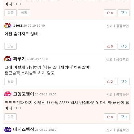
이다 ㅋㅋ
답글
이동
8
0
Jeez
26-05-19 15:49
신고
|
공감 확인
이젠 숨기지도 않네..
답글
0
0
짜루기
26-05-19 15:50
신고
|
공감 확인
그래 이렇게 당당하게 '나는 일베새끼다' 하란말야
은근슬쩍 스리슬쩍 하지 말고
답글
2
0
고양고앵이
26-05-19 15:50
신고
|
공감 확인
ㅋㅋㅋ진짜 머지 이병신 내란당????? 역시 반성따윈 없다니까 해산이 답
이다 ㅋㅋ
답글
8
0
테페즈백작
26-05-19 15:50
신고
|
공감 확인