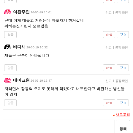
여관주인
26-05-19 16:01
신고
|
공감 확인
근데 이제 대놓고 저러는데 자포자기 한거같네
뭐하는짓거린지 모르겠음
답글
0
0
바다새
26-05-19 16:32
신고
|
공감 확인
쟤들은 근본이 안바뀝니다
답글
0
0
테이크원
26-05-19 17:47
신고
|
공감 확인
저러면서 장동혁 오지도 못하게 막았다고 너무한다고 비판하는 병신들
이 있지
답글
0
0
새로고침
등록