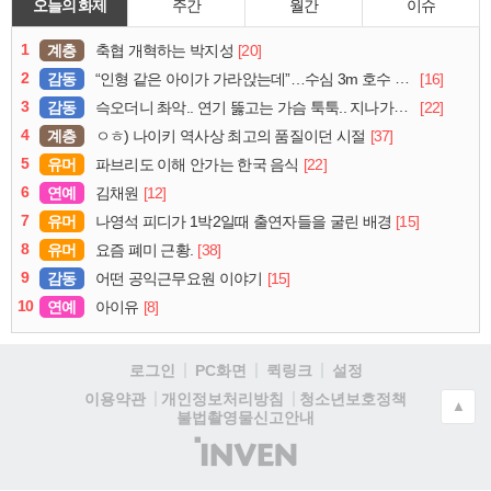
오늘의 화제
주간
월간
이슈
1
계층
[20]
축협 개혁하는 박지성
2
감동
[16]
“인형 같은 아이가 가라앉는데”…수심 3m 호수 뛰어든 60대 의인
3
감동
[22]
슥오더니 촤악.. 연기 뚫고는 가슴 툭툭.. 지나가던 아재의 정체
4
계층
[37]
ㅇㅎ) 나이키 역사상 최고의 품질이던 시절
5
유머
[22]
파브리도 이해 안가는 한국 음식
6
연예
[12]
김채원
7
유머
[15]
나영석 피디가 1박2일때 출연자들을 굴린 배경
8
유머
[38]
요즘 폐미 근황.
9
감동
[15]
어떤 공익근무요원 이야기
10
연예
[8]
아이유
로그인
PC화면
퀵링크
설정
청소년보호정책
이용약관
개인정보처리방침
▲
불법촬영물신고안내
(주)
인