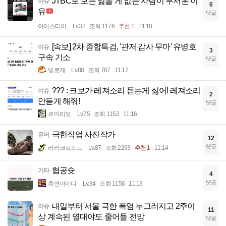
JTBC로 보는 잃을 게 없는 사람이 무서운 이
이슈
6
유
댓글
아이스티이
Lv.32
조회 1176
추천 1
11:18
[속보] 2차 종합특검, '관저 감사 무마' 유병호
이슈
3
구속 기소
댓글
빛로제
Lv.88
조회 787
11:17
??? : 크보가 레져소리 듣는게 싫어! 레져소리
이슈
2
안듣게 해줘!
댓글
르마리오
Lv.75
조회 1152
11:16
극한직업 사진작가
유머
12
댓글
라라크로포드
Lv.87
조회 2293
추천 1
11:14
협공슛
기타
4
댓글
휴면아이디
Lv.84
조회 1156
11:13
내일부터 서울 극한 폭염 누그러지고 2주이
이슈
11
상 계속된 열대야도 줄어들 전망
댓글