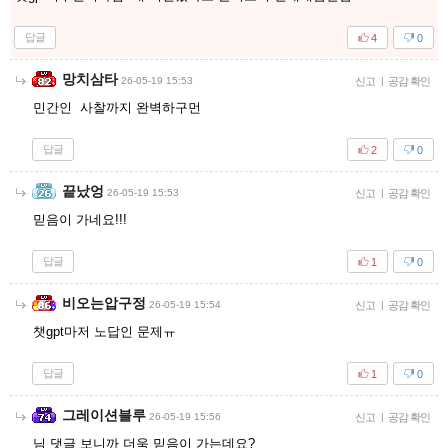
답글
4
0
망치삼타
26-05-19 15:53
신고
|
공감 확인
민간인 사찰까지 완벽하구먼
답글
2
0
끝났엉
26-05-19 15:53
신고
|
공감 확인
믿음이 가네요!!!
답글
1
0
비오는압구정
26-05-19 15:54
신고
|
공감 확인
챗gpt마저 노답인 문제ㅠ
답글
1
0
그레이션블루
26-05-19 15:56
신고
|
공감 확인
님 댓글 보니까 더욱 믿음이 가는데요?