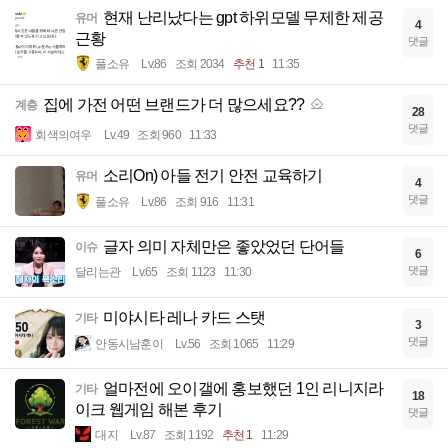
현재 난리났다는 gpt 하위모델 무제한 제공
유머
4
근황
댓글
풀소유
Lv.86
조회 2034
추천 1
11:35
집에 가전 어떤 브랜드가 더 많으세요??
계층
28
댓글
회색의여우
Lv.49
조회 960
11:33
소리On) 아들 전기 안전 교육하기
유머
4
댓글
풀소유
Lv.86
조회 916
11:31
글자 의미 자체만은 좋았었던 단어들
이슈
6
댓글
달리는관
Lv.65
조회 1123
11:30
미야시타 레나 카드 스탯
기타
3
댓글
안동시남훈이
Lv.56
조회 1065
11:29
얼마전에 오이갤에 홍보했던 1인 리니지라
기타
18
이크 웹게임 해본 후기
댓글
대지
Lv.87
조회 1192
추천 1
11:29