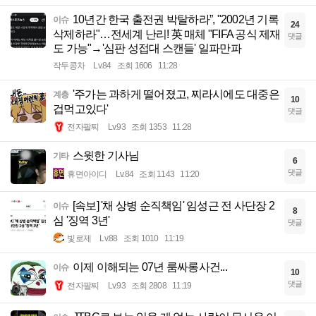
10년간 한국 출전권 박탈하라”, "2002년 기록
이슈
24
삭제하라"…전세계 난리! 英 매체 "FIFA 공식 제재
댓글
도 가능"→'심판 성접대 스캔들' 일파만파
작두콩차
Lv.84
조회 1606
11:28
'주가는 과하게 떨어졌고, 찌라시에도 대중은
계층
10
겁먹고있다'
댓글
전자팔찌
Lv.93
조회 1353
11:28
스윗한 기사님
기타
6
댓글
휴면아이디
Lv.84
조회 1143
11:20
[속보] '채 상병 순직책임' 임성근 전 사단장 2
이슈
8
심 '징역 3년'
댓글
빛로제
Lv.88
조회 1010
11:19
이제 이해되는 07년 룸싸롱사건...
이슈
10
댓글
전자팔찌
Lv.93
조회 2808
11:19