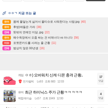
ㅇㅇㄱ 지금 뜨는 글
몸에 물닿는게 싫어서 물티슈로 샤워한다는 사람.jpg
[40]
유머
후방)애들은 가라
[38]
유머
뜻밖의 연예인 미담..jpg
[22]
연예
해수욕장에서 오줌 싸는 건 비매너다 vs 아니다
[58]
유머
포켓몬카드를 사려는 줄 근황
[11]
이슈
범상치 않은 00년생
[16]
연예
ㅇㅎ) 오버워치 신캐 디몬 충격 근황..
게임
17
댓글
전자팔찌
Lv.93
조회 683
12:03
최근 하이닉스 주가 근황ㅋㅋㅋㅋㅋ
유머
4
댓글
백합에이슬
Lv.57
조회 1049
12:00