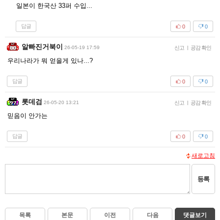
일본이 한국산 33퍼 수입...
답글
0
0
알빠진거북이
26-05-19 17:59
신고
|
공감 확인
우리나라가 뭐 얻을게 있나...?
답글
0
0
롯데검
26-05-20 13:21
신고
|
공감 확인
믿음이 안가는
답글
0
0
새로고침
등록
목록
본문
이전
다음
댓글보기