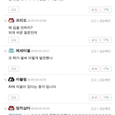
답글
1
0
프리도
26-05-19 16:08
신고
|
공감 확인
왜 답을 안하지?
되게 쉬운 질문인데
답글
1
0
레세티엘
26-05-19 16:17
신고
|
공감 확인
오 AI가 벌써 이렇게 발전했나
답글
0
0
마블링
26-05-19 16:25
신고
|
공감 확인
AI에 마음이 있다는 증거 입니다
답글
2
0
망치삼타
26-05-19 16:54
신고
|
공감 확인