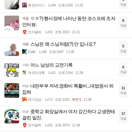
댓글
휴면아이디
Lv.84
조회 1200
11:42
ㅇㅎ?) 행사장에 나타난 동탄 코스프레 츠자
계층
8
인터뷰.
댓글
전자팔찌
Lv.93
조회 2003
11:41
스님은 왜 스님처럼(?) 안 입나요?
계층
5
댓글
Earth
Lv.96
조회 1487
11:39
어느 남성의 교전기록
기타
6
댓글
제르만크록
Lv.81
조회 1584
11:38
내란부부 저녁,영화비 특활비...대법원서 뒤
이슈
11
집혀
댓글
왜구김당
Lv.73
조회 1205
추천 5
11:38
중학교 화장실에서 여자 강간하다 교생한테
이슈
17
걸린 일진.
댓글
전자팔찌
Lv.93
조회 2070
11:38