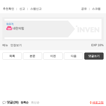
추천확인
신고
스팸신고
공유
스크랩
와우저
내란의힘
메뉴
인장보기
EXP 16%
목록
본문
이전
다음
댓글쓰기
댓글
(26)
등록순
|
최신순
새로고침