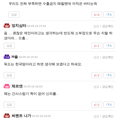
우리도 진짜 부족하면 수출금지 때릴텐데 아직은 버티는득
답글
0
0
망치삼타
26-05-19 15:54
신고
|
공감 확인
음 ... 괜찮은 제안이라고는 생각하는데 반도체 소부장으로 무슨 지랄 하
셨더라... 으흠...
답글
1
0
H솔
26-05-19 15:54
신고
|
공감 확인
독도는 한국땅이라고 하면 생각해 보겠다고 하세요.
답글
2
0
체르엔
26-05-19 16:03
신고
|
공감 확인
왜는 간사스럽기 짝이 없어 신의를..
답글
2
0
써펜트 나가
26-05-19 16:03
신고
|
공감 확인