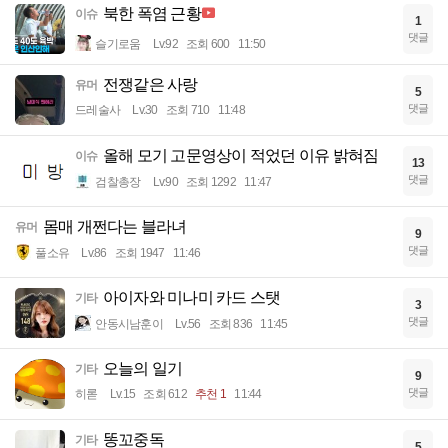
북한 폭염 근황
이슈
1
댓글
슬기로움
Lv.92
조회 600
11:50
전쟁같은 사랑
유머
5
댓글
드레술사
Lv.30
조회 710
11:48
올해 모기 고문영상이 적었던 이유 밝혀짐
이슈
13
댓글
검찰총장
Lv.90
조회 1292
11:47
몸매 개쩐다는 블라녀
유머
9
댓글
풀소유
Lv.86
조회 1947
11:46
아이자와 미나미 카드 스탯
기타
3
댓글
안동시남훈이
Lv.56
조회 836
11:45
오늘의 일기
기타
9
댓글
히롣
Lv.15
조회 612
추천 1
11:44
똥꼬중독
기타
5