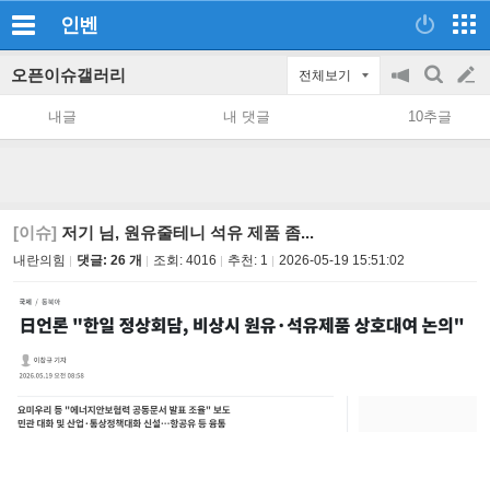
인벤
오픈이슈갤러리
전체보기
공
검
글
지
색
내글
내 댓글
10추글
on/off
쓰
기
[이슈]
저기 님, 원유줄테니 석유 제품 좀...
내란의힘
댓글: 26 개
조회:
4016
추천:
1
2026-05-19 15:51:02