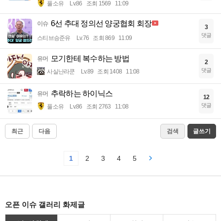
풀소유
Lv.86
조회 1569
11:09
6선 추대 정의선 양궁협회 회장
이슈
3
댓글
스티브승준유
Lv.76
조회 869
11:09
모기한테 복수하는 방법
유머
2
댓글
사실난라쿤
Lv.89
조회 1408
11:08
추락하는 하이닉스
유머
12
댓글
풀소유
Lv.86
조회 2763
11:08
최근
다음
검색
글쓰기
1
2
3
4
5
오픈 이슈 갤러리 화제글