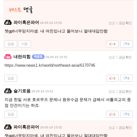
파이혹은파어
26-05-19 15:52
신고
|
공감 확인
쳇gpt너무믿지마셈. 내 여친있냐고 물어보니 절대대답안함
답글
이동
4
0
내란의힘
26-05-19 15:51
신고
|
공감 확인
https://www.news1.kr/world/northeast-asia/6170746
답글
0
0
슬기로움
26-05-19 15:51
신고
|
공감 확인
지금 한일 서로 호르무즈 문제나 원유수급 문제가 급해서 셔틀외교의 중
점 안건이기는 하죠.
답글
0
0
파이혹은파어
26-05-19 15:52
신고
|
공감 확인
쳇gpt너무믿지마셈. 내 여친있냐고 물어보니 절대대답안함