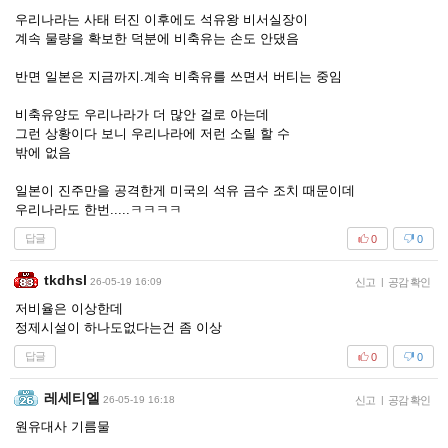
우리나라는 사태 터진 이후에도 석유왕 비서실장이
계속 물량을 확보한 덕분에 비축유는 손도 안댔음
반면 일본은 지금까지.계속 비축유를 쓰면서 버티는 중임
비축유양도 우리나라가 더 많안 걸로 아는데
그런 상황이다 보니 우리나라에 저런 소릴 할 수
밖에 없음
일본이 진주만을 공격한게 미국의 석유 금수 조치 때문이데
우리나라도 한번.....ㅋㅋㅋㅋ
답글
0
0
tkdhsl
26-05-19 16:09
신고
|
공감 확인
저비율은 이상한데
정제시설이 하나도없다는건 좀 이상
답글
0
0
레세티엘
26-05-19 16:18
신고
|
공감 확인
원유대사 기름물