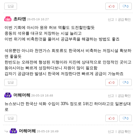
답글
0
0
초타맨
26-05-19 16:27
신고
|
공감 확인
이번 기회에 아시아 원유 허브 역활도 도전할만할듯
중동의 석유를 대규모 저장하는 시설 늘리고
이번 위기에 비축한것을 풀어서 공급부족을 해결하는 방법도 좋죠
석유뿐만 아니라 천연가스 희토류도 한국에서 비축하는 저장시설 확보하
면 좋을듯
한반도는 오래전에 형성된 지형이라 지진에 상대적으로 안정적인 곳이고
동아시아는 빠르게 성장하다보니 자원이 많이 필요함
갑자기 공급대란 발생시 한국에 저장한다면 빠르게 공급이 가능하죠
답글
0
0
머해머해
26-05-19 16:48
신고
|
공감 확인
뉴스보니깐 한국산 석화 수입이 33% 정도로 1위긴 하더라고요 일본상대
로
답글
0
0
머해머해
26-05-19 16:49
신고
|
공감 확인