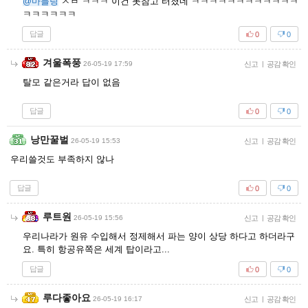
@마블링
ㅅㅂ ㅋㅋㅋ 이건 못참고 터졌네 ㅋㅋㅋㅋㅋㅋㅋㅋㅋㅋㅋㅋ
ㅋㅋㅋㅋㅋㅋ
답글
0
0
겨울폭풍
26-05-19 17:59
신고
|
공감 확인
탈모 같은거라 답이 없음
답글
0
0
낭만꿀벌
26-05-19 15:53
신고
|
공감 확인
우리쓸것도 부족하지 않나
답글
0
0
루트원
26-05-19 15:56
신고
|
공감 확인
우리나라가 원유 수입해서 정제해서 파는 양이 상당 하다고 하더라구
요. 특히 항공유쪽은 세계 탑이라고...
답글
0
0
루다좋아요
26-05-19 16:17
신고
|
공감 확인