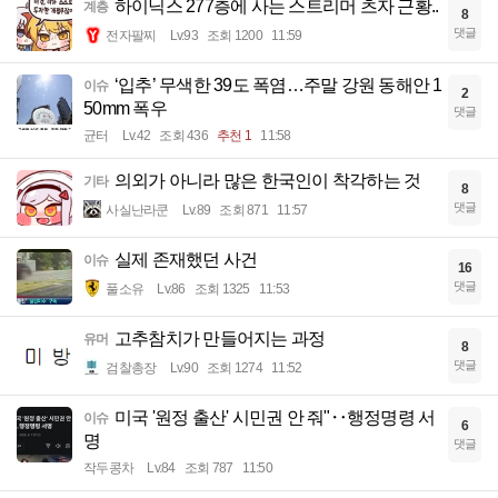
하이닉스 277층에 사는 스트리머 츠자 근황..
계층
8
댓글
전자팔찌
Lv.93
조회 1200
11:59
‘입추’ 무색한 39도 폭염…주말 강원 동해안 1
이슈
2
50mm 폭우
댓글
균터
Lv.42
조회 436
추천 1
11:58
의외가 아니라 많은 한국인이 착각하는 것
기타
8
댓글
사실난라쿤
Lv.89
조회 871
11:57
실제 존재했던 사건
이슈
16
댓글
풀소유
Lv.86
조회 1325
11:53
고추참치가 만들어지는 과정
유머
8
댓글
검찰총장
Lv.90
조회 1274
11:52
미국 '원정 출산' 시민권 안 줘"‥행정명령 서
이슈
6
명
댓글
작두콩차
Lv.84
조회 787
11:50