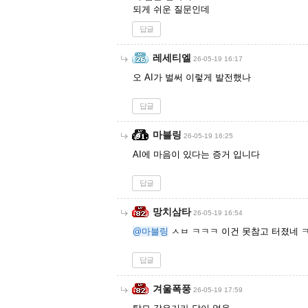
되게 쉬운 질문인데
답글
레세티엘
26-05-19 16:17
오 AI가 벌써 이렇게 발전했나
답글
마블링
26-05-19 16:25
AI에 마음이 있다는 증거 입니다
답글
망치삼타
26-05-19 16:54
@마블링
ㅅㅂ ㅋㅋㅋ 이건 못참고 터졌네
답글
겨울폭풍
26-05-19 17:59