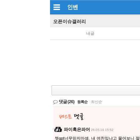
인벤
오픈이슈갤러리
내글
댓글
(26)
등록순
|
최신순
파이혹은파어
26-05-19 15:52
쳇gpt너무믿지마셈. 내 여친있냐고 물어보니 