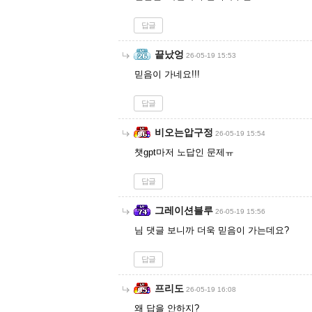
답글
끝났엉
26-05-19 15:53
믿음이 가네요!!!
답글
비오는압구정
26-05-19 15:54
챗gpt마저 노답인 문제ㅠ
답글
그레이션블루
26-05-19 15:56
님 댓글 보니까 더욱 믿음이 가는데요?
답글
프리도
26-05-19 16:08
왜 답을 안하지?