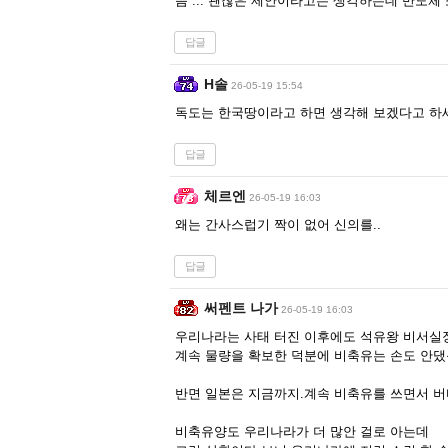
음 ... 괜찮은 제안이라고는 생각하는데 반도체 소
답글
H솔
26-05-19 15:54
독도는 한국땅이라고 하면 생각해 보겠다고 하
답글
체르엔
26-05-19 16:03
왜는 간사스럽기 짝이 없어 신의를..
답글
써펜트 나가
26-05-19 16:03
우리나라는 사태 터진 이후에도 석유왕 비서실
계속 물량을 확보한 덕분에 비축유는 손도 안
반면 일본은 지금까지.계속 비축유를 쓰면서 버
비축유양도 우리나라가 더 많안 걸로 아는데