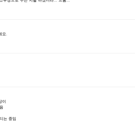
부장으로 무슨 지랄 하셨더라... 으흠...
세요.
장이
댔음
티는 중임