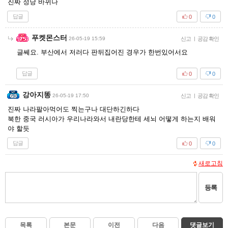
진짜 정당 바뀌나
답글
0
0
푸켓몬스터
26-05-19 15:59
신고
|
공감 확인
글쎄요. 부산에서 저러다 판뒤집어진 경우가 한번있어서요
답글
0
0
강아지똥
26-05-19 17:50
신고
|
공감 확인
진짜 나라팔아먹어도 찍는구나 대단하긴하다
북한 중국 러시아가 우리나라와서 내란당한테 세뇌 어떻게 하는지 배워
야 할듯
답글
0
0
새로고침
등록
목록
본문
이전
다음
댓글보기