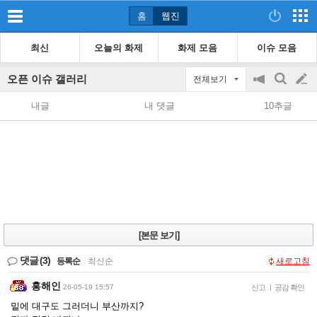
홈
웹진
최신
오늘의 화제
화제 모음
이슈 모음
오픈 이슈 갤러리
전체보기
공
검
글
지
색
내글
내 댓글
10추글
on/off
쓰
기
[본문 보기]
댓글
(3)
등록순
|
최신순
새로고침
홍해인
26-05-19 15:57
신고
|
공감 확인
밑에 대구도 그러더니 부산까지?