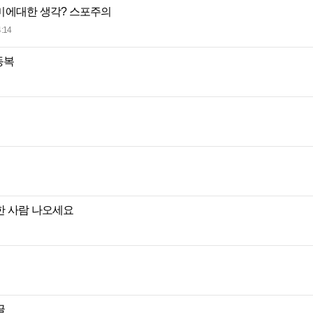
미에대한 생각? 스포주의
:14
동복
한 사람 나오세요
글