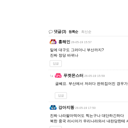
댓글
(3)
등록순
|
최신순
홍해인
26-05-19 15:57
밑에 대구도 그러더니 부산까지?
진짜 정당 바뀌나
답글
푸켓몬스터
26-05-19 15:59
글쎄요. 부산에서 저러다 판뒤집어진 경우
답글
강아지똥
26-05-19 17:50
진짜 나라팔아먹어도 찍는구나 대단하긴하다
북한 중국 러시아가 우리나라와서 내란당한테 