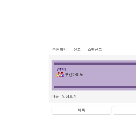
추천확인
신고
스팸신고
인벤러
부엔까미노
메뉴
인장보기
목록