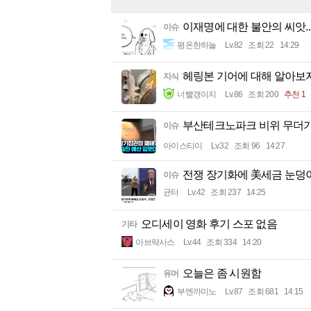
이재명에 대한 불안의 씨앗..
이슈
평온한하늘
Lv.82
조회 22
14:29
헤링본 기어에 대해 알아보
지식
너빨갱이지
Lv.86
조회 200
추천 1
부산테크노파크 비위 무더기 
이슈
아이스티이
Lv.32
조회 96
14:27
전쟁 장기화에 美세금 눈덩이
이슈
균터
Lv.42
조회 237
14:25
오디세이 영화 후기 스포 없음
기타
아브락사스
Lv.44
조회 334
14:20
오늘은 좀 시원함
유머
부엔까미노
Lv.87
조회 681
14:15