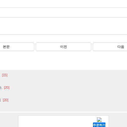
본문
이전
다음
.
[15]
.
[20]
트
[20]