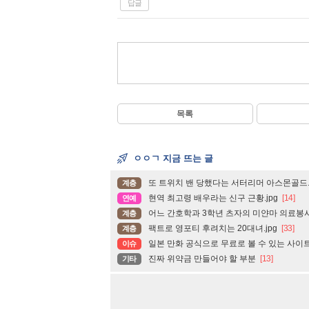
답글
목록
ㅇㅇㄱ 지금 뜨는 글
또 트위치 밴 당했다는 서터리머 아스몬골드
계층
현역 최고령 배우라는 신구 근황.jpg
[14]
연예
어느 간호학과 3학년 츠자의 미얀마 의료봉사
계층
팩트로 영포티 후려치는 20대녀.jpg
[33]
계층
일본 만화 공식으로 무료로 볼 수 있는 사이
이슈
진짜 위약금 만들어야 할 부분
[13]
기타