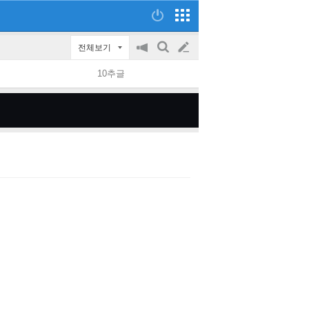
전체보기
공
검
글
지
색
10추글
on/off
쓰
기