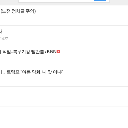
 (노잼 정치글 주의)
자
14:27
적발..복무기강 빨간불 / KNN
…트럼프 "여론 악화, 내 탓 아냐"