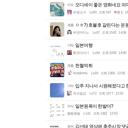
오디세이 좋은 영화네요 의
이슈
유령소녀
Lv.90
조회 547
추천 1
14
ㅇㅎ?) 호불호 갈린다는 운
계층
부엔까미노
Lv.87
조회 1542
14:06
일본여행
기타
휴면아이디
Lv.84
조회 1000
14:00
헌혈먹튀
계층
Nozdormu
Lv.90
조회 1366
13:56
입추 지나서 시원해졌다고 
기타
색과질감
Lv.72
조회 1577
13:53
일본원폭이 한발더?
지식
봄봄봉필
Lv.31
조회 1382
13:53
김선태 영상에 충주시장 댓
유머