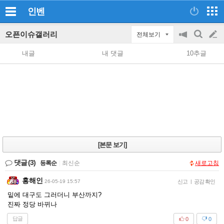
인벤
오픈이슈갤러리
전체보기
공
검
글
지
색
내글
내 댓글
10추글
on/off
쓰
기
[본문 보기]
댓글
(3)
등록순
|
최신순
새로고침
홍해인
26-05-19 15:57
신고
|
공감 확인
밑에 대구도 그러더니 부산까지?
진짜 정당 바뀌나
답글
0
0