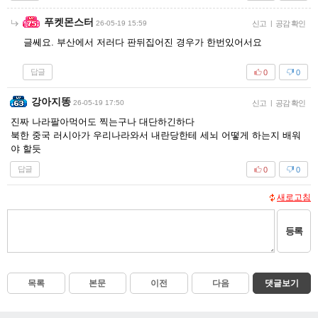
푸켓몬스터
26-05-19 15:59
신고
|
공감 확인
글쎄요. 부산에서 저러다 판뒤집어진 경우가 한번있어서요
답글
0
0
강아지똥
26-05-19 17:50
신고
|
공감 확인
진짜 나라팔아먹어도 찍는구나 대단하긴하다
북한 중국 러시아가 우리나라와서 내란당한테 세뇌 어떻게 하는지 배워
야 할듯
답글
0
0
새로고침
등록
목록
본문
이전
다음
댓글보기