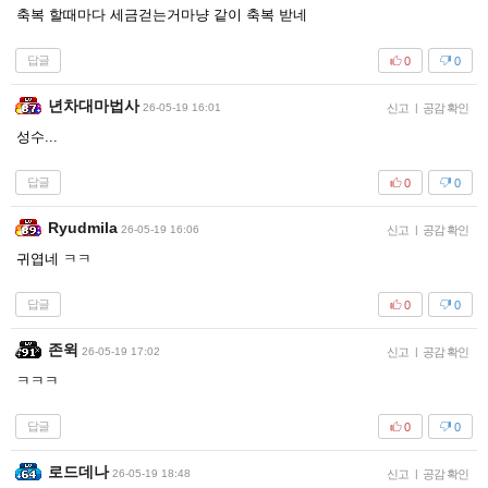
축복 할때마다 세금걷는거마냥 같이 축복 받네
답글
0
0
년차대마법사
26-05-19 16:01
신고
|
공감 확인
성수...
답글
0
0
Ryudmila
26-05-19 16:06
신고
|
공감 확인
귀엽네 ㅋㅋ
답글
0
0
존윅
26-05-19 17:02
신고
|
공감 확인
ㅋㅋㅋ
답글
0
0
로드데나
26-05-19 18:48
신고
|
공감 확인