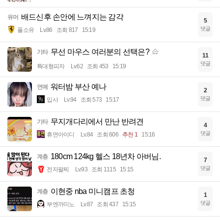
배드신후 손안에 느껴지는 감각
유머
5
댓글
풀소유
Lv.86
조회 817
15:19
무선 마우스 여러분의 선택은?
기타
11
댓글
특대형피자
Lv.62
조회 453
15:19
워터밤 부산 예나
연예
2
댓글
입사
Lv.94
조회 573
15:17
무지개다리에서 만난 반려견
기타
4
댓글
휴면아이디
Lv.84
조회 606
추천 1
15:16
180cm 124kg 헬스 18년차 아버님.
계층
7
댓글
전자팔찌
Lv.93
조회 1115
15:15
이현중 nba 미니캠프 초청
계층
1
댓글
부엔까미노
Lv.87
조회 437
15:15