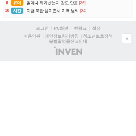
9
유머
[26]
얼마나 화가났는지 감도 안옴
10
사진
[34]
지금 북한 삼지연시 지역 날씨
로그인
PC화면
퀵링크
설정
청소년보호정책
이용약관
개인정보처리방침
▲
불법촬영물신고안내
(주)
인
벤