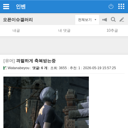
인벤
오픈이슈갤러리
전체보기
공
검
글
지
색
내글
내 댓글
10추글
on/off
쓰
기
[유머]
격렬하게 축복받는중
Watanabeyou
댓글: 6 개
조회:
3655
추천:
1
2026-05-19 15:57:25