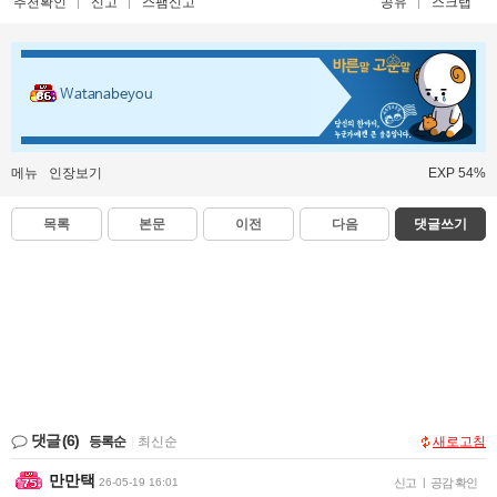
추천확인
신고
스팸신고
공유
스크랩
Watanabeyou
메뉴
인장보기
EXP 54%
목록
본문
이전
다음
댓글쓰기
댓글
(6)
등록순
|
최신순
새로고침
만만택
26-05-19 16:01
신고
|
공감 확인