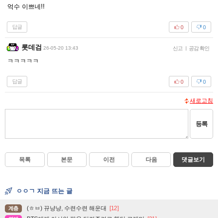
억수 이쁘네!!
답글
0
0
롯데검
26-05-20 13:43
신고
|
공감 확인
ㅋㅋㅋㅋㅋ
답글
0
0
새로고침
등록
목록
본문
이전
다음
댓글보기
ㅇㅇㄱ 지금 뜨는 글
(ㅎㅂ) 뀨냥냥, 수련수련 해운대
[12]
계층