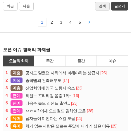
최근
다음
검색
글쓰기
1
2
3
4
5
오픈 이슈 갤러리 화제글
오늘의 화제
주간
월간
이슈
1
계층
[26]
공자도 말했던 사회에서 피해야하는 상급자
2
지식
[14]
중력댐의 건축해부도
3
계층
[23]
산업혁명때 영국 노동자 숙소
4
연예
[16]
리센느 프리티걸 음중 1위~
5
연예
[23]
다음주 놀토 리센느 출연...
6
연예
[38]
ㅇㅎㅂ? 어제 오션월드 김채연 모음
7
유머
[11]
남자들이 미친다는 스킬 모음
8
유머
[25]
차가 없는 사람은 모르는 주말에 나가기 싫은 이유