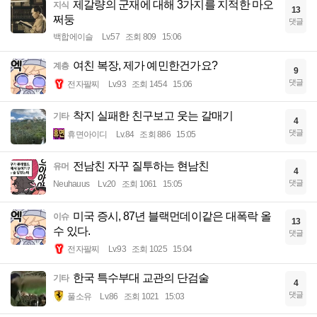
제갈량의 군재에 대해 3가지를 지적한 마오
지식
13
쩌둥
댓글
백합에이슬
Lv.57
조회 809
15:06
여친 복장, 제가 예민한건가요?
계층
9
댓글
전자팔찌
Lv.93
조회 1454
15:06
착지 실패한 친구보고 웃는 갈매기
기타
4
댓글
휴면아이디
Lv.84
조회 886
15:05
전남친 자꾸 질투하는 현남친
유머
4
댓글
Neuhauus
Lv.20
조회 1061
15:05
미국 증시, 87년 블랙먼데이같은 대폭락 올
이슈
13
수 있다.
댓글
전자팔찌
Lv.93
조회 1025
15:04
한국 특수부대 교관의 단검술
기타
4
댓글
풀소유
Lv.86
조회 1021
15:03