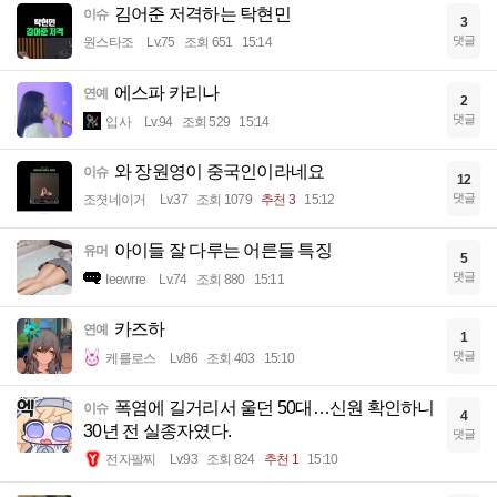
김어준 저격하는 탁현민
이슈
3
댓글
원스타조
Lv.75
조회 651
15:14
에스파 카리나
연예
2
댓글
입사
Lv.94
조회 529
15:14
와 장원영이 중국인이라네요
이슈
12
댓글
조졋네이거
Lv.37
조회 1079
추천 3
15:12
아이들 잘 다루는 어른들 특징
유머
5
댓글
Ieewrre
Lv.74
조회 880
15:11
카즈하
연예
1
댓글
케를로스
Lv.86
조회 403
15:10
폭염에 길거리서 울던 50대…신원 확인하니
이슈
4
30년 전 실종자였다.
댓글
전자팔찌
Lv.93
조회 824
추천 1
15:10