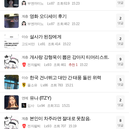
댓글
부엔까미노
Lv.87
조회 619
15:23
영화 오디세이 후기
계층
2
댓글
부엔까미노
Lv.87
조회 462
15:22
설사가 된장에게
이슈
2
댓글
고도비만
Lv.91
조회 414
15:22
개사랑 강형욱이 뽑은 강아지 티어리스트.
계층
9
댓글
전자팔찌
Lv.93
조회 461
추천 1
15:22
한국 건너뛰고 대만 간 태풍 돌핀 위력
이슈
5
댓글
풀소유
Lv.86
조회 783
15:21
유나 (ITZY)
연예
2
댓글
입사
Lv.94
조회 311
15:21
본인이 차주라면 절대로 못참음.
계층
8
댓글
전자팔찌
Lv.93
조회 707
15:19