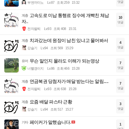
댓글
부엔까미노
Lv.87
조회 259
15:32
고속도로 미납 통행료 징수에 개빡친 체납
계층
10
자..
댓글
전자팔찌
Lv.93
조회 408
15:31
치과갔는데 원장이 남친 있냐고 물어봐서
계층
4
댓글
강슬기
Lv.94
조회 569
15:29
무슨 말인지 몰라도 이해가 되는영상
유머
7
댓글
너빨갱이지
Lv.86
조회 466
15:28
연금복권 당첨자가 매달 받는다는 알림.....
계층
7
댓글
전자팔찌
Lv.93
조회 638
15:28
요즘 배달 파스타 근황
계층
3
댓글
강슬기
Lv.94
조회 517
15:27
페이커가 말했습니다.
기타
1