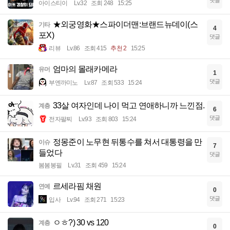
댓글
아이스티이
Lv.32
조회 248
15:25
★외궁영화★스파이더맨:브랜드뉴데이(스
기타
4
포X)
댓글
리뷰
Lv.86
조회 415
추천 2
15:25
엄마의 몰래카메라
유머
1
댓글
부엔까미노
Lv.87
조회 533
15:24
33살 여자인데 나이 먹고 연애하니까 느낀점.
계층
6
댓글
전자팔찌
Lv.93
조회 803
15:24
정몽준이 노무현 뒤통수를 쳐서 대통령을 만
이슈
7
들었다
댓글
봄봄봉필
Lv.31
조회 459
15:24
르세라핌 채원
연예
0
댓글
입사
Lv.94
조회 271
15:23
ㅇㅎ?) 30 vs 120
계층
0