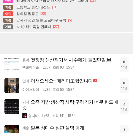
BTS에게 아시안 팝을 던져주려고 했던 그래미
[21]
연예
고등학교 동창 레전드
[11]
계층
김희철 입장문
[22]
이슈
갑자기 생긴 일본 고교야구 규칙
[5]
계층
ㅇㅎ) 해수욕장 민폐녀
[27]
기타
첫짓장 생산직가서 사수에게 들었던말.txt
유머
0
댓글
백합에이슬
Lv.57
조회 93
15:34
어서오세요~ 메리미조합입니다
연예
0
댓글
아이스티이
Lv.32
조회 56
15:34
요즘 지방 생산직 사람 구하기가 너무 힘드네
기타
2
요
댓글
옆사마
Lv.87
조회 141
15:34
일본 성매수 심판 실명 공개
계층
3