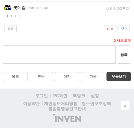
롯데검
26-05-20 13:43
신고
|
공감 확인
ㅋㅋㅋㅋㅋ
답글
0
0
새로고침
등록
목록
본문
이전
다음
댓글보기
로그인
PC화면
퀵링크
설정
청소년보호정책
이용약관
개인정보처리방침
▲
불법촬영물신고안내
(주)
인
벤