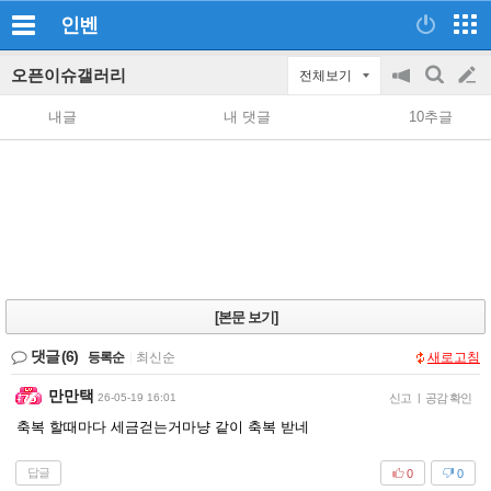
인벤
오픈이슈갤러리
전체보기
공
검
글
지
색
내글
내 댓글
10추글
on/off
쓰
기
[본문 보기]
댓글
(6)
등록순
|
최신순
새로고침
만만택
26-05-19 16:01
신고
|
공감 확인
축복 할때마다 세금걷는거마냥 같이 축복 받네
답글
0
0