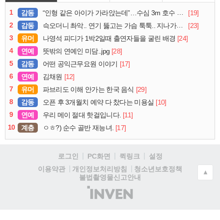
1
감동
[19]
“인형 같은 아이가 가라앉는데”…수심 3m 호수 뛰어든 60대 의인
2
감동
[23]
슥오더니 촤악.. 연기 뚫고는 가슴 툭툭.. 지나가던 아재의 정체
3
유머
[24]
나영석 피디가 1박2일때 출연자들을 굴린 배경
4
연예
[28]
뜻밖의 연예인 미담..jpg
5
감동
[17]
어떤 공익근무요원 이야기
6
연예
[12]
김채원
7
유머
[29]
파브리도 이해 안가는 한국 음식
8
감동
[10]
오픈 후 3개월치 예약 다 찼다는 미용실
9
연예
[11]
우리 메이 절대 핫걸입니다.
10
계층
[17]
ㅇㅎ?) 순수 골반 재능녀.
로그인
PC화면
퀵링크
설정
청소년보호정책
이용약관
개인정보처리방침
▲
불법촬영물신고안내
(주)
인
벤