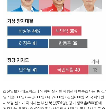
조선일보가 메트릭스에 의뢰해 실시한 지방선거 여론조사는 16~17
일 서울(800명), 부산(800명), 대구(800명), 경남(800명)과 국회의원
재보궐 선거가 치러지는 부산 북갑(501명), 경기 평택을(500명)에
거주하는 유권자 총 4201명을 대상으로 실시됐다. 통신 3사 제공 휴