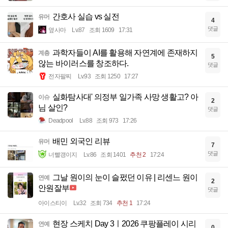
간호사 실습 vs 실전
유머
4
댓글
옆사마
Lv.87
조회 1609
17:31
과학자들이 AI를 활용해 자연계에 존재하지
계층
5
않는 바이러스를 창조하다.
댓글
전자팔찌
Lv.93
조회 1250
17:27
실화탐사대' 의정부 일가족 사망 생활고? 아
이슈
2
님 살인?
댓글
Deadpool
Lv.88
조회 973
17:26
배민 외국인 리뷰
유머
7
댓글
너빨갱이지
Lv.86
조회 1401
추천 2
17:24
그날 원이의 눈이 슬펐던 이유 | 리센느 원이
연예
2
안원잘부
댓글
아이스티이
Lv.32
조회 734
추천 1
17:24
현장 스케치 Day 3ㅣ2026 쿠팡플레이 시리
연예
0