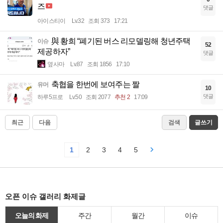
즈
댓글
아이스티이
Lv.32
조회 373
17:21
與 황희 “폐기된 버스 리모델링해 청년주택
이슈
52
제공하자”
댓글
옆사마
Lv.87
조회 1856
17:10
축협을 한번에 보여주는 짤
유머
10
댓글
하루5프로
Lv.50
조회 2077
추천 2
17:09
최근
다음
검색
글쓰기
1
2
3
4
5
오픈 이슈 갤러리 화제글
오늘의 화제
주간
월간
이슈