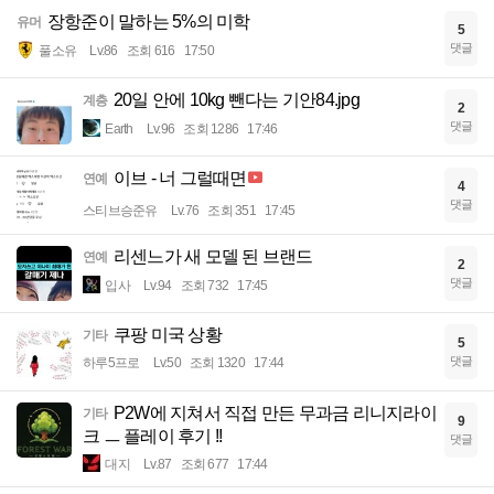
장항준이 말하는 5%의 미학
유머
5
댓글
풀소유
Lv.86
조회 616
17:50
20일 안에 10kg 뺀다는 기안84.jpg
계층
2
댓글
Earth
Lv.96
조회 1286
17:46
이브 - 너 그럴때면
연예
4
댓글
스티브승준유
Lv.76
조회 351
17:45
리센느가 새 모델 된 브랜드
연예
2
댓글
입사
Lv.94
조회 732
17:45
쿠팡 미국 상황
기타
5
댓글
하루5프로
Lv.50
조회 1320
17:44
P2W에 지쳐서 직접 만든 무과금 리니지라이
기타
9
크 ㅡ 플레이 후기 !!
댓글
대지
Lv.87
조회 677
17:44