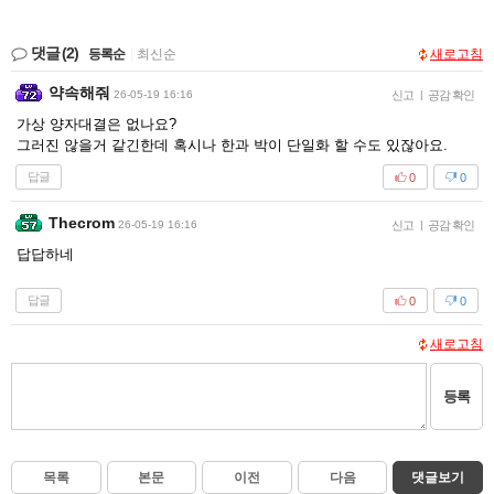
댓글
(2)
등록순
|
최신순
새로고침
약속해줘
26-05-19 16:16
신고
|
공감 확인
가상 양자대결은 없나요?
그러진 않을거 같긴한데 혹시나 한과 박이 단일화 할 수도 있잖아요.
답글
0
0
Thecrom
26-05-19 16:16
신고
|
공감 확인
답답하네
답글
0
0
새로고침
등록
목록
본문
이전
다음
댓글보기