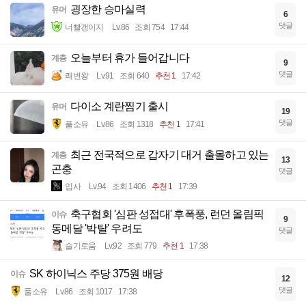
굉장한 승마실력
유머
6
댓글
너빨갱이지
Lv.86
조회 754
17:44
오늘부터 휴가 들어갑니다
계층
9
댓글
쾌변왕
Lv.91
조회 640
추천 1
17:42
다이소 계란찜기 출시
유머
19
댓글
풀소유
Lv.86
조회 1318
추천 1
17:41
최근 전국적으로 갑자기 대거 출몰하고 있는
계층
13
곤충
댓글
입사
Lv.94
조회 1406
추천 1
17:39
축구협회 '심판 성접대' 후폭풍, 런던 올림픽
이슈
9
동메달 '박탈' 우려도
댓글
슬기로움
Lv.92
조회 779
추천 1
17:38
SK 하이닉스 주당 375원 배당
이슈
12
댓글
풀소유
Lv.86
조회 1017
17:38