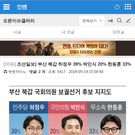
인벤
오픈이슈갤러리
전체보기
공
검
글
지
색
내글
내 댓글
10추글
on/off
쓰
기
[이슈]
조선일보) 부산 북갑 하정우 39% 박민식 20% 한동훈 33%
부엔까미노
댓글: 2 개
조회:
5417
2026-05-19 15:58:40