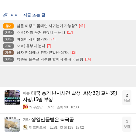
ㅇㅇㄱ 지금 뜨는 글
님들 이정도 몸매면 사귀는거 가능함?
[41]
유머
ㅇㅎ) 머리 푼거 괜찮냐는 눈나
[17]
기타
여친이 개 이쁜가봐
[27]
기타
ㅇㅎ) 유부녀 눈나
[7]
기타
남자 인생에서 진짜 큰일난 상황.
[12]
계층
백종원 솔루션 거부한 할머니 순대국 근황
[14]
기타
태국 총기 난사사건 발생...학생3명 교사3명
이슈
2
사망,15명 부상
댓글
왜구김당
Lv.73
조회 99
18:03
생일선물받은 북극곰
기타
1
댓글
제르만크록
Lv.81
조회 118
18:02