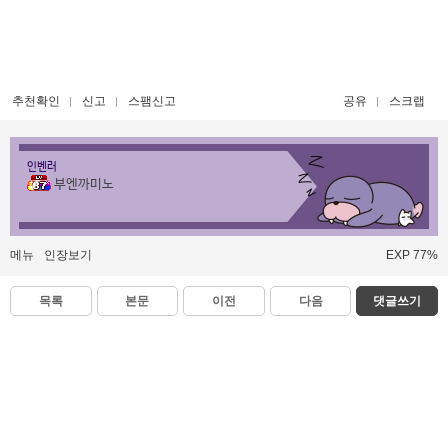
추천확인
신고
스팸신고
공유
스크랩
인벤러
부엔까미노
메뉴
인장보기
EXP 77%
목록
본문
이전
다음
댓글쓰기