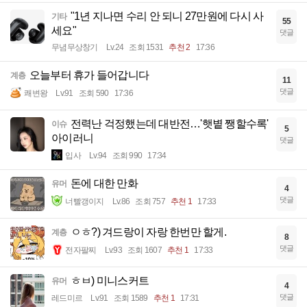
"1년 지나면 수리 안 되니 27만원에 다시 사
기타
55
세요"
댓글
무념무상창기
Lv.24
조회 1531
추천 2
17:36
오늘부터 휴가 들어갑니다
계층
11
댓글
쾌변왕
Lv.91
조회 590
17:36
전력난 걱정했는데 대반전…'햇볕 쨍할수록'
이슈
5
아이러니
댓글
입사
Lv.94
조회 990
17:34
돈에 대한 만화
유머
4
댓글
너빨갱이지
Lv.86
조회 757
추천 1
17:33
ㅇㅎ?) 겨드랑이 자랑 한번만 할게.
계층
8
댓글
전자팔찌
Lv.93
조회 1607
추천 1
17:33
ㅎㅂ) 미니스커트
유머
4
댓글
레드미르
Lv.91
조회 1589
추천 1
17:31