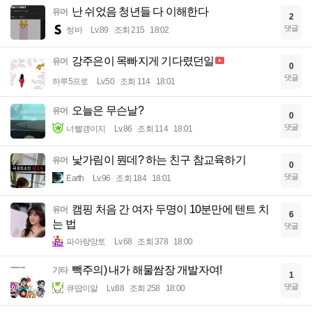
난 쉬었음 청년들 다 이해한다
유머
2
댓글
썽바
Lv.89
조회 215
18:02
강주은이 목빠지게 기다렸던일
유머
0
댓글
하루5프로
Lv.50
조회 114
18:01
오늘은 무슨날?
유머
0
댓글
너빨갱이지
Lv.86
조회 114
18:01
낯가림이 뭔데? 하는 친구 참교육하기
유머
0
댓글
Earth
Lv.96
조회 184
18:01
캠핑 처음 간 여자 두명이 10분만에 텐트 치
유머
6
는 법
댓글
파아랑망토
Lv.68
조회 378
18:00
빽주의) 내가 해물쌈장 개발자여!
기타
1
댓글
큐땁이알
Lv.88
조회 258
18:00