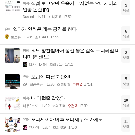
직접 보고오면 우습기 그지없는 오디세이의
이슈
5
인종 논란.jpg
댓글
Dusked
Lv.71
조회 318
17:59
입마개 안씌운 개는 공격을 한다
유머
6
댓글
풀소유
Lv.86
조회 449
17:56
외모 칭찬받아서 정신 놓은 갈색 포니테일 미
연예
2
나미 (리센느)
댓글
입사
Lv.94
조회 716
17:51
보법이 다른 기안84
유머
5
댓글
스티브승준유
Lv.76
조회 879
추천 2
17:51
내 이럴줄 알았다
이슈
10
댓글
하루5프로
Lv.50
조회 710
추천 3
17:50
오디세이아 이후 오디세우스 가계도
유머
11
댓글
옆사마
Lv.87
조회 809
17:50