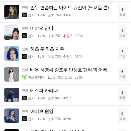
안무 연습하는 아이브 유진이 (도쿄돔 콘)
연예
1
댓글
입사
Lv.94
조회 709
03:06
미야오 안나
연예
3
댓글
입사
Lv.94
조회 752
추천 2
03:04
하츠 투 하츠 지우
연예
1
댓글
입사
Lv.94
조회 725
추천 1
03:01
배우 하영씨 증조부 안상호 행적 과 어록
연예
5
댓글
딱봐도악당
Lv.49
조회 1438
03:00
에스파 카리나
연예
1
댓글
입사
Lv.94
조회 905
02:57
아이브 원영
연예
0
댓글
입사
Lv.94
조회 735
02:56