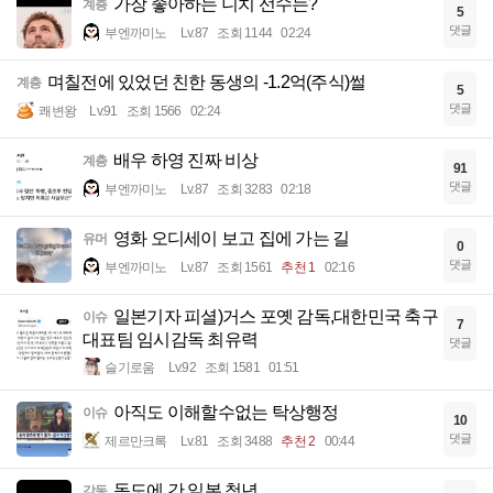
가장 좋아하는 니치 선수는?
계층
5
댓글
부엔까미노
Lv.87
조회 1144
02:24
며칠전에 있었던 친한 동생의 -1.2억(주식)썰
계층
5
댓글
쾌변왕
Lv.91
조회 1566
02:24
배우 하영 진짜 비상
계층
91
댓글
부엔까미노
Lv.87
조회 3283
02:18
영화 오디세이 보고 집에 가는 길
유머
0
댓글
부엔까미노
Lv.87
조회 1561
추천 1
02:16
일본기자 피셜)거스 포옛 감독,대한민국 축구
이슈
7
대표팀 임시감독 최유력
댓글
슬기로움
Lv.92
조회 1581
01:51
아직도 이해할수없는 탁상행정
이슈
10
댓글
제르만크록
Lv.81
조회 3488
추천 2
00:44
독도에 간 일본 청년
감동