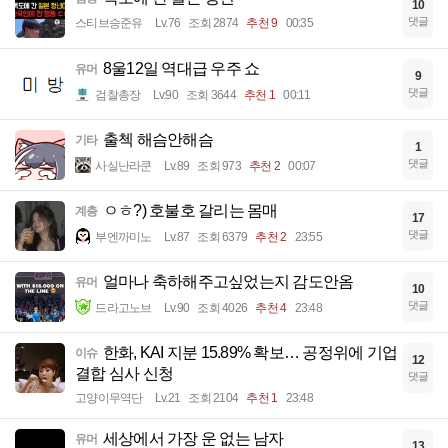
10
댓글
스티브승준유
Lv.76
조회 2874
추천 9
00:35
8울12일 역대급 우주 쇼
유머
9
댓글
검찰총장
Lv.90
조회 3644
추천 1
00:11
출첵 해슴안해슴
기타
1
댓글
사실난라쿤
Lv.89
조회 973
추천 2
00:07
ㅇㅎ?) 호불호 갈리는 몸매
계층
17
댓글
부엔까미노
Lv.87
조회 6379
추천 2
23:55
얼마나 축하해주고싶었는지 감도안옴
유머
10
댓글
드라고노브
Lv.90
조회 4026
추천 4
23:48
한화, KAI 지분 15.89% 확보… 공정위에 기업
이슈
12
결합 심사 신청
댓글
고양이무역단
Lv.21
조회 2104
추천 1
23:48
세상에서 가장 운 없는 남자
유머
13