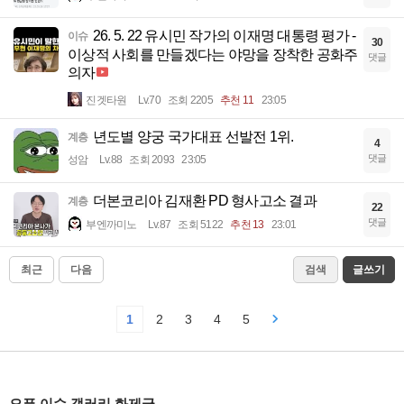
26. 5. 22 유시민 작가의 이재명 대통령 평가 -
이슈
30
이상적 사회를 만들겠다는 야망을 장착한 공화주
댓글
의자
진겟타원
Lv.70
조회 2205
추천 11
23:05
년도별 양궁 국가대표 선발전 1위.
계층
4
댓글
성암
Lv.88
조회 2093
23:05
더본코리아 김재환 PD 형사고소 결과
계층
22
댓글
부엔까미노
Lv.87
조회 5122
추천 13
23:01
최근
다음
검색
글쓰기
1
2
3
4
5
오픈 이슈 갤러리 화제글