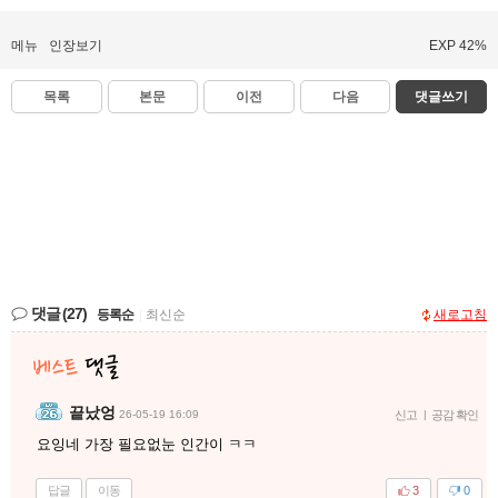
메뉴
인장보기
EXP 42%
목록
본문
이전
다음
댓글쓰기
댓글
(27)
등록순
|
최신순
새로고침
끝났엉
26-05-19 16:09
신고
|
공감 확인
요잉네 가장 필요없눈 인간이 ㅋㅋ
답글
이동
3
0