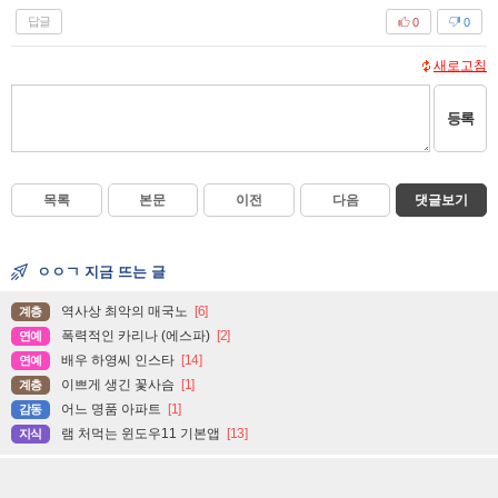
답글
0
0
새로고침
등록
목록
본문
이전
다음
댓글보기
ㅇㅇㄱ 지금 뜨는 글
역사상 최악의 매국노
[6]
계층
폭력적인 카리나 (에스파)
[2]
연예
배우 하영씨 인스타
[14]
연예
이쁘게 생긴 꽃사슴
[1]
계층
어느 명품 아파트
[1]
감동
램 처먹는 윈도우11 기본앱
[13]
지식