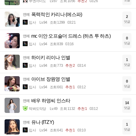
댓글
부엔까미노
Lv.87
조회 1056
추천 2
03:26
폭력적인 카리나 (에스파)
연예
2
댓글
입사
Lv.94
조회 1299
03:21
mc 이안 오프숄더 드레스 (하츠 투 하츠)
연예
0
댓글
입사
Lv.94
조회 839
03:16
하이키 리이나 인별
연예
1
댓글
입사
Lv.94
조회 773
추천 2
03:14
아이브 장원영 인별
연예
0
댓글
입사
Lv.94
조회 661
추천 1
03:12
배우 하영씨 인스타
연예
14
댓글
딱봐도악당
Lv.49
조회 1132
추천 1
03:12
유나 (ITZY)
연예
1
댓글
입사
Lv.94
조회 641
추천 1
03:10