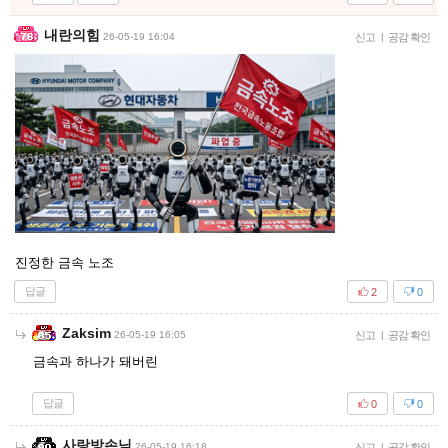
내란의힘
26-05-19 16:04
신고
|
공감 확인
진정한 금속 노조
답글
2
0
Zaksim
26-05-19 16:05
신고
|
공감 확인
금속과 하나가 돼버린
답글
0
0
사랑방손님
26-05-19 16:18
신고
|
공감 확인