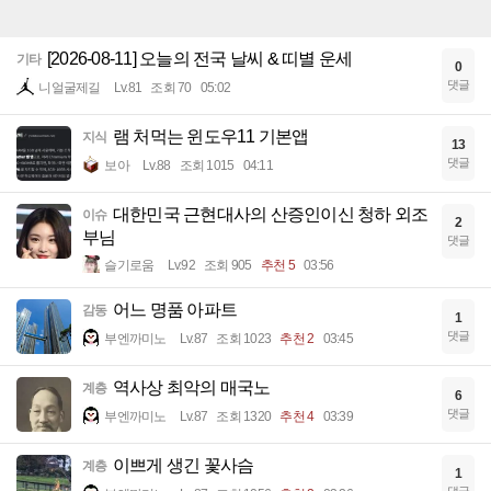
[2026-08-11] 오늘의 전국 날씨 & 띠별 운세
기타
0
댓글
니얼굴제길
Lv.81
조회 70
05:02
램 처먹는 윈도우11 기본앱
지식
13
댓글
보아
Lv.88
조회 1015
04:11
대한민국 근현대사의 산증인이신 청하 외조
이슈
2
부님
댓글
슬기로움
Lv.92
조회 905
추천 5
03:56
어느 명품 아파트
감동
1
댓글
부엔까미노
Lv.87
조회 1023
추천 2
03:45
역사상 최악의 매국노
계층
6
댓글
부엔까미노
Lv.87
조회 1320
추천 4
03:39
이쁘게 생긴 꽃사슴
계층
1