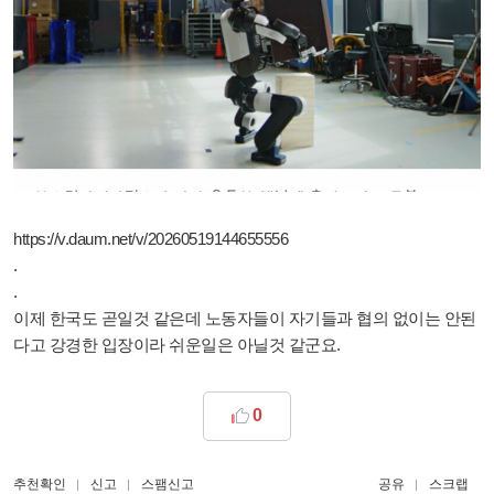
https://v.daum.net/v/20260519144655556
.
.
이제 한국도 곧일것 같은데 노동자들이 자기들과 협의 없이는 안된
다고 강경한 입장이라 쉬운일은 아닐것 같군요.
0
추천확인
신고
스팸신고
공유
스크랩