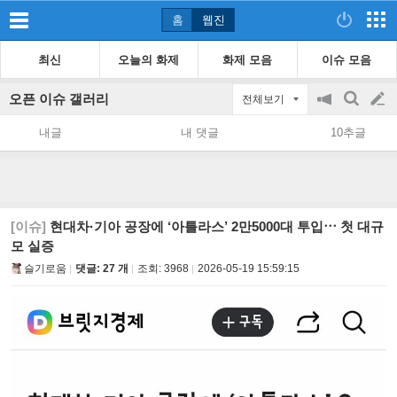
홈
웹진
최신
오늘의 화제
화제 모음
이슈 모음
오픈 이슈 갤러리
전체보기
공
검
글
지
색
내글
내 댓글
10추글
on/off
쓰
기
[이슈]
현대차·기아 공장에 ‘아틀라스’ 2만5000대 투입⋯ 첫 대규
모 실증
슬기로움
댓글: 27 개
조회:
3968
2026-05-19 15:59:15