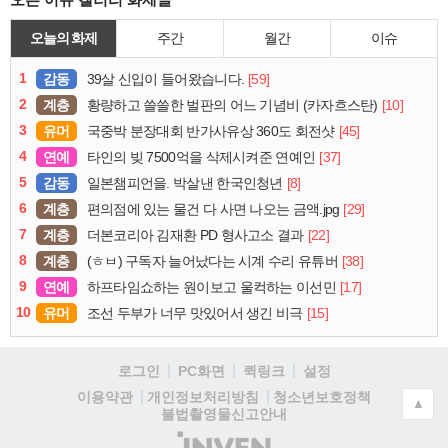
오늘의 화제
주간
월간
이슈
1
감동
[59]
39살 신입이 들어왔습니다.
2
계층
[10]
황량하고 쓸쓸한 벌판의 어느 기념비 (카자흐스탄)
3
유머
[45]
국중박 분장대회 반가사유상 360도 회전샷
4
연예
[37]
타인의 빚 7500억을 삭제시켜준 연예인
5
감동
[8]
일본챔피언을. 박살낸 한국인청년
6
계층
[29]
편의점에 있는 물건 다 사면 나오는 금액.jpg
7
계층
[22]
더본코리아 김재환 PD 형사고소 결과
8
계층
[38]
(ㅎㅂ) 구독자 늘어났다는 시계 수리 유튜버
9
연예
[17]
하프타임쇼하는 원이보고 울컥하는 이선민
10
유머
[15]
조선 두부가 너무 맛있어서 생긴 비극
로그인
PC화면
퀵링크
설정
청소년보호정책
이용약관
개인정보처리방침
▲
불법촬영물신고안내
(주)