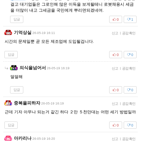
걸고 대기업들은 그로인해 많은 이득을 보게될테니 로봇채용시 세금
을 더많이 내고 그세금을 국민에게 뿌리면되겠네여.
답글
0
1
기억상실
26-05-19 16:11
신고
|
공감 확인
시간의 문제일뿐 곧 모든 제조업에 도입될겁니다.
답글
0
0
의식을넘어서
26-05-19 16:19
신고
|
공감 확인
덜덜해
답글
0
0
중복을피하자
26-05-19 16:19
신고
|
공감 확인
근데 기자 아무나 되는거 같긴 하다 ２만 ５천만대는 어떤 세기 방법일까
답글
0
0
아카리나
26-05-19 16:20
신고
|
공감 확인