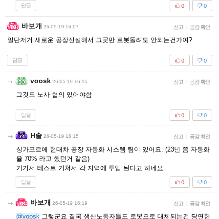
답글
0
0
바보개
26-05-19 16:07
신고
|
공감 확인
일단저거 새로운 공장신설해서 그곳만 로봇돌려도 안되는건가여?
답글
0
0
voosk
26-05-19 16:15
신고
|
공감 확인
그것도 노사 협의 있어야함
답글
0
0
H솔
26-05-19 16:15
신고
|
공감 확인
싱가포르에 현대차 공장 자동화 시스템 팀이 있어요. (23년 쯤 자동화
율 70% 라고 했던거 같음)
거기서 테스트 거쳐서 각 지역에 투입 된다고 하네요.
답글
0
0
바보개
26-05-19 16:19
신고
|
공감 확인
@voosk
그렇군요 결국 생산노동자들도 로봇으로 대체되는건 당연한