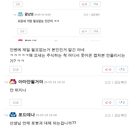
인벤에 제일 필요없는거 본인인거 알긴 아네
ㅋㅋㅋㅋㅋ왜 요새는 주식하는 척 어디서 줏어온 캡처본 안올리시는
가? ㅋㅋ
답글
0
0
아마안될거야
26-05-19 16:32
신고
|
공감 확인
안 뒤지나
답글
0
0
로드데나
26-05-19 18:48
신고
|
공감 확인
선생님 언제 로봇과 대체 되는겁니까??