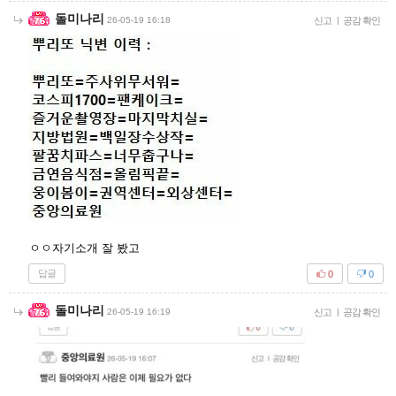
돌미나리
26-05-19 16:18
신고
|
공감 확인
ㅇㅇ자기소개 잘 봤고
답글
0
0
돌미나리
26-05-19 16:19
신고
|
공감 확인