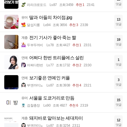
댓글
라라크로포드
Lv.87
조회 3459
추천 1
23:41
딸과 아들의 차이점.jpg
유머
13
댓글
달섭지롱
Lv.94
조회 3656
추천 3
23:39
전기 기사가 좋아 죽는 짤
계층
19
댓글
두부두꺼비
Lv.78
조회 4427
추천 1
23:31
어쩌다 한번 트리플에스 설린
연예
1
댓글
어쩌다한번
Lv.77
조회 1732
추천 2
23:30
보기좋은 연예인 커플
연예
3
댓글
부엔까미노
Lv.87
조회 3938
추천 4
23:21
서울을 도쿄거리로 만듬
유머
15
댓글
검찰총장
Lv.90
조회 4927
추천 6
23:19
돼지바로 알아보는 세대차이
계층
12
댓글
부엔까미노
Lv.87
조회 3254
23:11