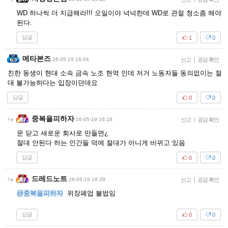
WD 하나씩 더 지급해라!!! 오일이야 넉넉한데 WD로 관절 청소좀 해야
된다.
답글
1
0
메타본즈
26-05-19 16:04
신고
|
공감 확인
친한 동생이 현대 소속 금속 노조 현역 인데 저거 노동자들 동의없이는 절
대 불가능하다는 입장이던데요
답글
0
0
중복을피하자
26-05-19 16:18
신고
|
공감 확인
문 닫고 새로운 회사로 만들면¿
절대 안된다 하는 인간들 덕에 절대가 아니게 바뀌고 있음
답글
0
0
드레드노트
26-05-19 16:29
신고
|
공감 확인
@중복을피하자
위장폐업 불법임
답글
0
0