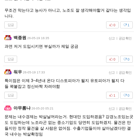
무조건 막는다고 능사가 아니고, 노조도 잘 생각해야할거 같다는 생각입
니다.
답글
0
1
백종원
26-05-19 16:35
신고
|
공감 확인
과연 저거 도입시키면 부실까가 제일 궁금
답글
0
0
워우
26-05-19 17:33
신고
|
공감 확인
특이점은 이제 3~4년내 온다 디스토피아가 될지 유토피아가 될지 다
들 꽉붙잡고 정신바짝 차려야함
답글
1
0
아무롬나
26-05-20 05:21
신고
|
공감 확인
문제는 내수경제는 박살날꺼라는거. 현대만 도입하겠음? 강경노조있는곳
도 도입하는데 노조라곤 없는 중소기업도 당연히 도입하겠지. 물건은 만
들지만 정작 물건을 살 사람은 없어짐. 수출기업들이야 살아남겠다만 결
국 내수는 박살확정임