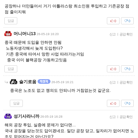
공장하나 더만들어서 거기 아틀라스랑 최소인원 투입하고 기존공장 점
점 줄이지뭐
답글
0
0
머니머니13
26-05-19 16:20
신고
|
공감 확인
중국 때문에 도입을 안하면 안됨
노동자생각해서 늦게 도입한다?
기존 중국에 따여서 망한 사업 따라가는거임
중국 이미 블랙공장 가동하고잇음
답글
0
0
슬기로움
26-05-19 16:21
신고
|
공감 확인
중국은 노조도 없고 쟁의도 안되니까 거침없는것 같군요.
답글
0
0
성기사라니까
26-05-19 16:28
신고
|
공감 확인
해외 공장 투입, 실증에 문제가 없다면...
국내 공장을 닫는것도 답이겠네요. 일단 공장 닫고, 일자리가 없어지면 노
조도 없어지는거 아닌가요?