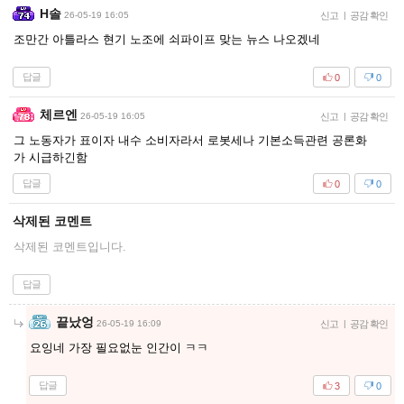
H솔
26-05-19 16:05
신고
|
공감 확인
조만간 아틀라스 현기 노조에 쇠파이프 맞는 뉴스 나오겠네
답글
0
0
체르엔
26-05-19 16:05
신고
|
공감 확인
그 노동자가 표이자 내수 소비자라서 로봇세나 기본소득관련 공론화
가 시급하긴함
답글
0
0
삭제된 코멘트
삭제된 코멘트입니다.
답글
끝났엉
26-05-19 16:09
신고
|
공감 확인
요잉네 가장 필요없눈 인간이 ㅋㅋ
답글
3
0