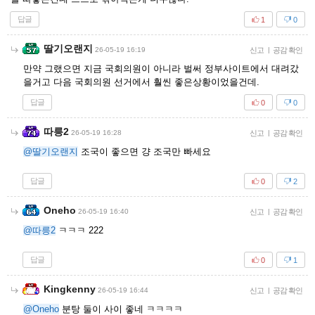
답글
1
0
딸기오랜지
26-05-19 16:19
신고
|
공감 확인
만약 그랬으면 지금 국회의원이 아니라 벌써 정부사이트에서 대려갔
을거고 다음 국회의원 선거에서 훨씬 좋은상황이었을건데.
답글
0
0
따릉2
26-05-19 16:28
신고
|
공감 확인
@딸기오랜지
조국이 좋으면 걍 조국만 빠세요
답글
0
2
Oneho
26-05-19 16:40
신고
|
공감 확인
@따릉2
ㅋㅋㅋ 222
답글
0
1
Kingkenny
26-05-19 16:44
신고
|
공감 확인
@Oneho
분탕 둘이 사이 좋네 ㅋㅋㅋㅋ