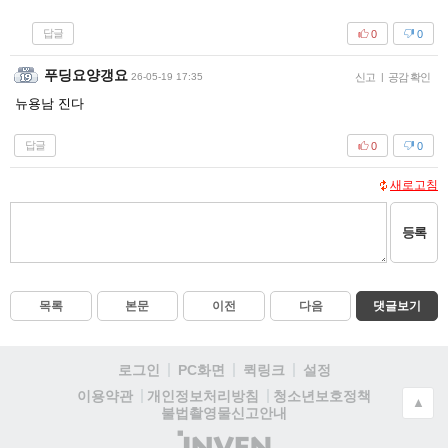
답글
0
0
푸딩요양갱요
26-05-19 17:35
신고
|
공감 확인
뉴용남 진다
답글
0
0
새로고침
등록
목록
본문
이전
다음
댓글보기
로그인
PC화면
퀵링크
설정
청소년보호정책
이용약관
개인정보처리방침
▲
불법촬영물신고안내
(주)