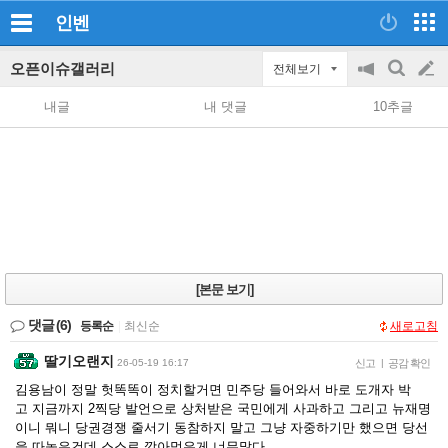
인벤
오픈이슈갤러리
전체보기
공
검
글
지
색
내글
내 댓글
10추글
on/off
쓰
기
[본문 보기]
댓글
(6)
등록순
|
최신순
새로고침
딸기오랜지
26-05-19 16:17
신고
|
공감 확인
김용남이 정말 헛똑똑이 정치할거면 민주당 들어와서 바로 도개자 박
고 지금까지 2찍당 발언으로 상처받은 국민에게 사과하고 그리고 뉴재명
이니 뭐니 당권경쟁 줄서기 동참하지 말고 그냥 자중하기만 했으면 당선
을 따놓은건데 스스로 깎아먹은게 너무많다.