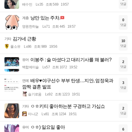
댓글
배수민
Lv.35
조회 569
19:57
낭만 있는 주차.
계층
0
댓글
영원한하늘
Lv.71
조회 445
19:57
김가네 근황
기타
10
댓글
풀소유
Lv.86
조회 989
19:56
이봉주 : 술 마셨다고 대리기사를 왜 불러?
유머
2
댓글
백합에이슬
Lv.57
조회 1072
19:52
배우♥야구선수 부부 탄생…지안, 엄정욱과
연예
3
깜짝 결혼 발표
댓글
슬기로움
Lv.92
조회 1223
19:51
ㅇㅎ키티 좋아하는분 구경하고 가십쇼
기타
2
댓글
마나군
Lv.81
조회 1234
19:51
ㅇㅎ) 일요일 좋아
유머
6