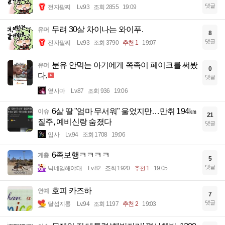
댓글
전자팔찌
Lv.93
조회 2855
19:09
무려 30살 차이나는 와이푸.
유머
8
댓글
전자팔찌
Lv.93
조회 3790
추천 1
19:07
분유 안먹는 아기에게 쪽족이 페이크를 써봤
유머
0
다.
댓글
옆사마
Lv.87
조회 936
19:06
6살 딸 "엄마 무서워" 울었지만…만취 194㎞
이슈
21
질주, 예비신랑 숨졌다
댓글
입사
Lv.94
조회 1708
19:06
6족보행ㅋㅋㅋㅋ
계층
5
댓글
닉네임해야대
Lv.82
조회 1920
추천 1
19:05
호피 카즈하
연예
7
댓글
달섭지롱
Lv.94
조회 1197
추천 2
19:03