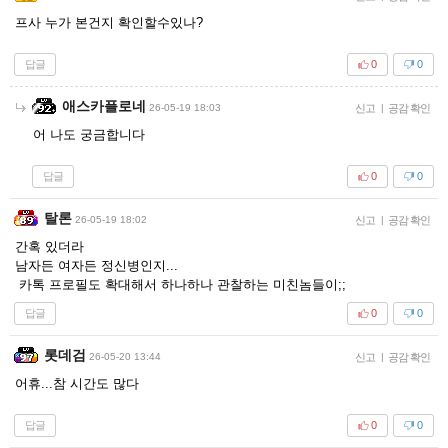
프사 누가 본건지 확인할수있나?
답글
0
0
애스카플로네
26-05-19 18:03
신고
|
공감 확인
어 나도 궁금합니다
답글
0
0
탈론
26-05-19 18:02
신고
|
공감 확인
간혹 있더라
남자든 여자든 정신병인지...
카톡 프로필도 확대해서 하나하나 관찰하는 미친놈들이;;
답글
0
0
롯데검
26-05-20 13:44
신고
|
공감 확인
어휴...참 시간도 많다
답글
0
0