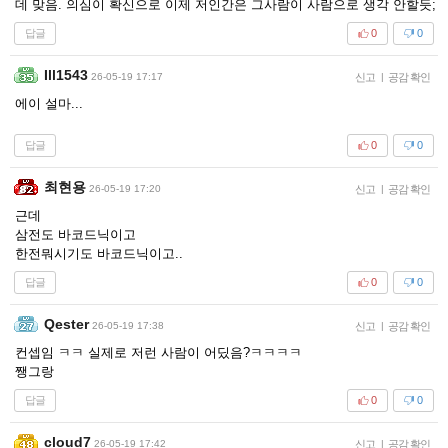
데 맞음. 의심이 확신으로 이제 저인간은 그사람이 사람으로 생각 안할듯;
답글
0
0
Ill1543
26-05-19 17:17
신고
|
공감 확인
에이 설마...
답글
0
0
최현용
26-05-19 17:20
신고
|
공감 확인
근데
삼전도 바코드닉이고
한전뭐시기도 바코드닉이고..
답글
0
0
Qester
26-05-19 17:38
신고
|
공감 확인
컨셉임 ㅋㅋ 실제로 저런 사람이 어딨음?ㅋㅋㅋㅋ
쨍그랑
답글
0
0
cloud7
26-05-19 17:42
신고
|
공감 확인