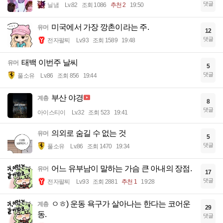
댓글
닐냄
Lv.82
조회 1086
추천 2
19:50
미국에서 가장 깡촌이라는 주.
유머
12
댓글
전자팔찌
Lv.93
조회 1589
19:48
태백 이번주 날씨
유머
5
댓글
풀소유
Lv.86
조회 856
19:44
부산 야경
계층
8
댓글
아이스티이
Lv.32
조회 523
19:41
의외로 숨길 수 없는 것
유머
5
댓글
풀소유
Lv.86
조회 1470
19:34
어느 유부남이 말하는 가슴 큰 아내의 장점.
유머
17
댓글
전자팔찌
Lv.93
조회 2881
추천 1
19:28
ㅇㅎ) 운동 욕구가 살아나는 한다는 코어운
계층
29
동.
댓글