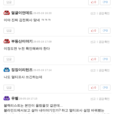
답글
0
0
얼굴이언데드
26-05-19 16:20
신고
|
공감 확인
이야 진짜 감전회사 맞네 ㅋㅋㅋ
답글
0
0
부동산이야기
26-05-19 17:09
신고
|
공감 확인
이정도면 누전 확인해봐야 한다
답글
0
0
징징이리턴즈
26-05-19 17:14
신고
|
공감 확인
나도 멀티프사 쓰긴하는데
답글
0
0
유벨
26-05-19 17:15
신고
|
공감 확인
블랙리스트는 본인이 올랐을것 같은데...
블라인드에서보고 설마 내이야기인가? 하고 멀티프사 설정 바꿔봤는