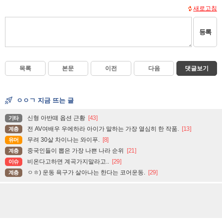
새로고침
등록
목록
본문
이전
다음
댓글보기
ㅇㅇㄱ 지금 뜨는 글
신형 아반떼 옵션 근황
[43]
기타
전 AV여배우 우에하라 아이가 말하는 가장 열심히 한 작품.
[13]
계층
무려 30살 차이나는 와이푸.
[8]
유머
중국인들이 뽑은 가장 나쁜 나라 순위
[21]
계층
비온다고하면 계곡가지말라고..
[29]
이슈
ㅇㅎ) 운동 욕구가 살아나는 한다는 코어운동.
[29]
계층