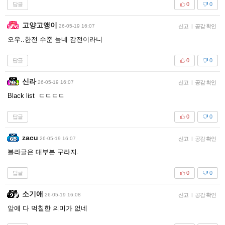
답글
0
0
고양고앵이
26-05-19 16:07
신고
|
공감 확인
오우..한전 수준 높네 감전이라니
답글
0
0
신라
26-05-19 16:07
신고
|
공감 확인
Black list ㄷㄷㄷㄷ
답글
0
0
zacu
26-05-19 16:07
신고
|
공감 확인
블라글은 대부분 구라지.
답글
0
0
소기애
26-05-19 16:08
신고
|
공감 확인
앞에 다 먹칠한 의미가 없네