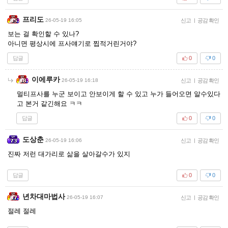
프리도
26-05-19 16:05
신고
|
공감 확인
보는 걸 확인할 수 있나?
아니면 평상시에 프사얘기로 찝적거린거야?
답글
0
0
이에루카
26-05-19 16:18
신고
|
공감 확인
멀티프사를 누군 보이고 안보이게 할 수 있고 누가 들어오면 알수있다
고 본거 같긴해요 ㅋㅋ
답글
0
0
도상춘
26-05-19 16:06
신고
|
공감 확인
진짜 저런 대가리로 삶을 살아갈수가 있지
답글
0
0
년차대마법사
26-05-19 16:07
신고
|
공감 확인
절레 절레