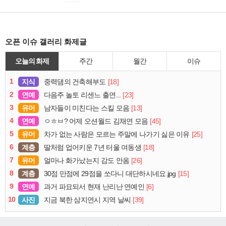
오픈 이슈 갤러리 화제글
오늘의 화제
주간
월간
이슈
1
지식
[18]
중력댐의 건축해부도
2
연예
[23]
다음주 놀토 리센느 출연...
3
유머
[13]
남자들이 미친다는 스킬 모음
4
연예
[45]
ㅇㅎㅂ? 어제 오션월드 김채연 모음
5
유머
[25]
차가 없는 사람은 모르는 주말에 나가기 싫은 이유
6
계층
[18]
딸처럼 업어키운 7년 터울 여동생
7
유머
[26]
얼마나 화가났는지 감도 안옴
8
계층
[15]
30점 만점에 29점을 쏘다니 대단하시네요.jpg
9
연예
[6]
과거 파묘되서 현재 난리난 연예인
10
사진
[39]
지금 북한 삼지연시 지역 날씨