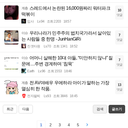
스레드에서 논란된 16,000원짜리 워터파크
계층
10
떡볶이
댓글
입사
Lv.94
조회 2203
18:57
우리나라가 민주주의 법치국가라서 살아있
이슈
7
는 사람들 중 한명 - JunHanGiRi
댓글
진겟타원
Lv.70
조회 1341
18:52
어머니 살해한 10대 아들, “미안하지 않냐” 질
이슈
7
문에…주변 경계하며 ‘침묵’
댓글
Earth
Lv.96
조회 1553
18:46
전 AV여배우 우에하라 아이가 말하는 가장
계층
13
열심히 한 작품.
댓글
전자팔찌
Lv.93
조회 3846
18:45
최근
다음
검색
글쓰기
1
2
3
4
5