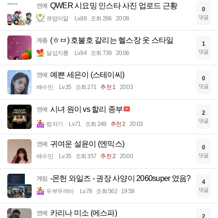
QWER 시요밍 인스타 사진 업로드 근황
연예
0
댓글
큐땁이알
Lv.88
조회 266
20:08
(ㅎㅂ) 호불호 갈리는 헬스장 옷 스타일
계층
1
댓글
달섭지롱
Lv.94
조회 739
20:06
예쁜 세은이 (스테이씨)
연예
0
댓글
배수민
Lv.35
조회 271
추천 1
20:03
시녀 원이 vs 할리 종부
연예
2
댓글
럼자기
Lv.71
조회 248
추천 2
20:03
귀여운 설윤이 (엔믹스)
연예
0
댓글
배수민
Lv.35
조회 357
추천 2
20:00
-몬헌 와일즈 - 권장 사양이 2060super 였음?
게임
4
댓글
두부두꺼비
Lv.78
조회 562
19:58
카리나 미소 (에스파)
연예
2