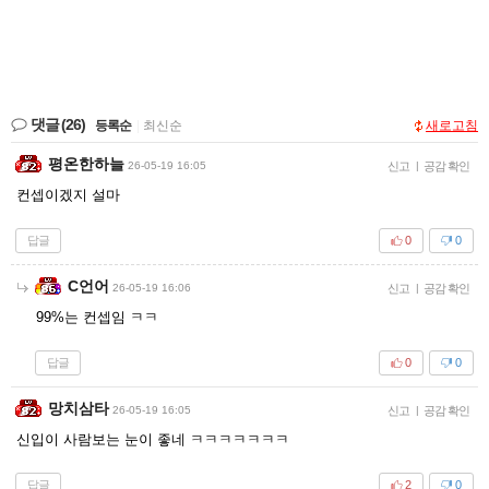
댓글
(26)
등록순
|
최신순
새로고침
평온한하늘
26-05-19 16:05
신고
|
공감 확인
컨셉이겠지 설마
답글
0
0
C언어
26-05-19 16:06
신고
|
공감 확인
99%는 컨셉임 ㅋㅋ
답글
0
0
망치삼타
26-05-19 16:05
신고
|
공감 확인
신입이 사람보는 눈이 좋네 ㅋㅋㅋㅋㅋㅋㅋ
답글
2
0