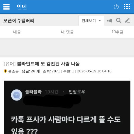
인벤
오픈이슈갤러리
전체보기
공
검
글
지
색
내글
내 댓글
10추글
on/off
쓰
기
[유머]
블라인드에 또 감전된 사람 나옴
풀소유
댓글: 26 개
조회:
7871
추천:
1
2026-05-19 16:04:18