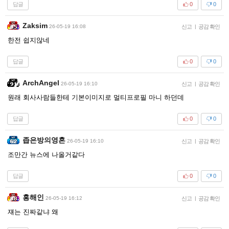
답글
0
0
Zaksim
26-05-19 16:08
신고
|
공감 확인
한전 쉽지않네
답글
0
0
ArchAngel
26-05-19 16:10
신고
|
공감 확인
원래 회사사람들한테 기본이미지로 멀티프로필 마니 하던데
답글
0
0
좁은방의영혼
26-05-19 16:10
신고
|
공감 확인
조만간 뉴스에 나올거같다
답글
0
0
홍해인
26-05-19 16:12
신고
|
공감 확인
쟤는 진짜같냐 왜