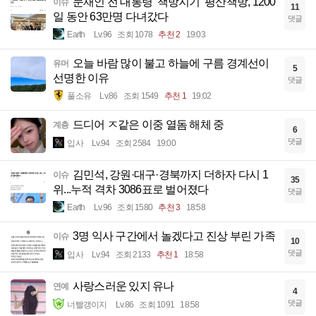
문재인 전 대통령 ‘책방지기’ 평산책방, 1200
이슈
11
일 동안 63만명 다녀갔다
댓글
Earth
Lv.96
조회 1078
추천 2
19:03
오늘 바람 많이 불고 하늘에 구름 경계선이
유머
5
선명한 이유
댓글
풀소유
Lv.86
조회 1549
추천 1
19:02
드디어 ㅈ같은 이중 열돔 해체 중
계층
6
댓글
입사
Lv.94
조회 2584
19:00
김민석, 강원·대구·경북까지 더하자 다시 1
이슈
35
위...누적 격차 3086표로 벌어졌다
댓글
Earth
Lv.96
조회 1580
추천 3
18:58
3명 익사 구간에서 놀겠다고 진상 부린 가족
이슈
10
댓글
입사
Lv.94
조회 2133
추천 1
18:58
사랑스러운 있지 유나
연예
4
댓글
너빨갱이지
Lv.86
조회 1091
18:58