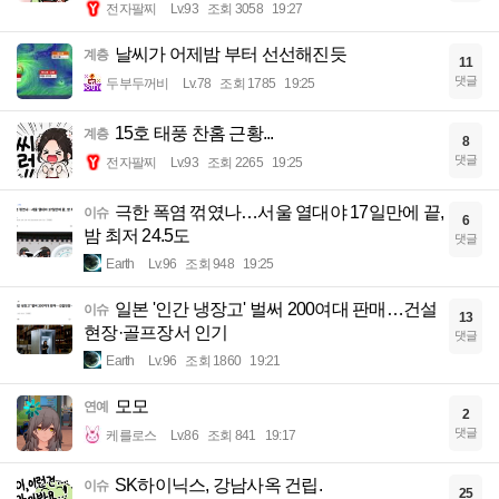
전자팔찌
Lv.93
조회 3058
19:27
날씨가 어제밤 부터 선선해진듯
계층
11
댓글
두부두꺼비
Lv.78
조회 1785
19:25
15호 태풍 찬홈 근황...
계층
8
댓글
전자팔찌
Lv.93
조회 2265
19:25
극한 폭염 꺾였나…서울 열대야 17일만에 끝,
이슈
6
밤 최저 24.5도
댓글
Earth
Lv.96
조회 948
19:25
일본 '인간 냉장고' 벌써 200여대 판매…건설
이슈
13
현장·골프장서 인기
댓글
Earth
Lv.96
조회 1860
19:21
모모
연예
2
댓글
케를로스
Lv.86
조회 841
19:17
SK하이닉스, 강남사옥 건립.
이슈
25