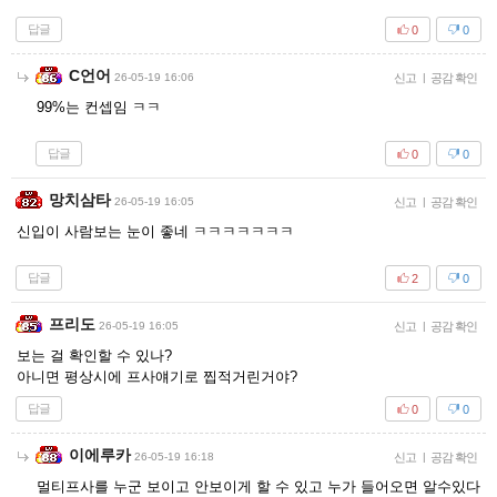
답글
0
0
C언어
26-05-19 16:06
신고
|
공감 확인
99%는 컨셉임 ㅋㅋ
답글
0
0
망치삼타
26-05-19 16:05
신고
|
공감 확인
신입이 사람보는 눈이 좋네 ㅋㅋㅋㅋㅋㅋㅋ
답글
2
0
프리도
26-05-19 16:05
신고
|
공감 확인
보는 걸 확인할 수 있나?
아니면 평상시에 프사얘기로 찝적거린거야?
답글
0
0
이에루카
26-05-19 16:18
신고
|
공감 확인
멀티프사를 누군 보이고 안보이게 할 수 있고 누가 들어오면 알수있다