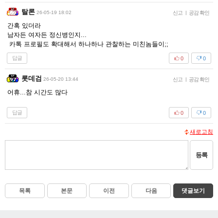
탈론
26-05-19 18:02
신고
|
공감 확인
간혹 있더라
남자든 여자든 정신병인지...
카톡 프로필도 확대해서 하나하나 관찰하는 미친놈들이;;
답글
0
0
롯데검
26-05-20 13:44
신고
|
공감 확인
어휴...참 시간도 많다
답글
0
0
새로고침
등록
목록
본문
이전
다음
댓글보기