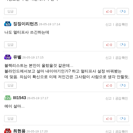
답글
0
0
징징이리턴즈
26-05-19 17:14
신고
|
공감 확인
나도 멀티프사 쓰긴하는데
답글
0
0
유벨
26-05-19 17:15
신고
|
공감 확인
블랙리스트는 본인이 올랐을것 같은데...
블라인드에서보고 설마 내이야기인가? 하고 멀티프사 설정 바꿔봤는
데 맞음. 의심이 확신으로 이제 저인간은 그사람이 사람으로 생각 안할듯;
답글
0
0
Ill1543
26-05-19 17:17
신고
|
공감 확인
에이 설마...
답글
0
0
최현용
26-05-19 17:20
신고
|
공감 확인