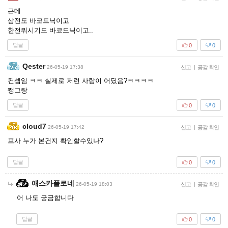
근데
삼전도 바코드닉이고
한전뭐시기도 바코드닉이고..
답글
0
0
Qester
26-05-19 17:38
신고
|
공감 확인
컨셉임 ㅋㅋ 실제로 저런 사람이 어딨음?ㅋㅋㅋㅋ
쨍그랑
답글
0
0
cloud7
26-05-19 17:42
신고
|
공감 확인
프사 누가 본건지 확인할수있나?
답글
0
0
애스카플로네
26-05-19 18:03
신고
|
공감 확인
어 나도 궁금합니다
답글
0
0