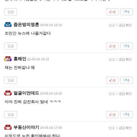
답글
0
0
좁은방의영혼
26-05-19 16:10
신고
|
공감 확인
조만간 뉴스에 나올거같다
답글
0
0
홍해인
26-05-19 16:12
신고
|
공감 확인
쟤는 진짜같냐 왜
답글
0
0
얼굴이언데드
26-05-19 16:20
신고
|
공감 확인
이야 진짜 감전회사 맞네 ㅋㅋㅋ
답글
0
0
부동산이야기
26-05-19 17:09
신고
|
공감 확인
이정도면 누전 확인해봐야 한다