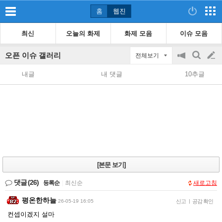
홈
웹진
최신
오늘의 화제
화제 모음
이슈 모음
오픈 이슈 갤러리
전체보기
공
검
글
지
색
내글
내 댓글
10추글
on/off
쓰
기
[본문 보기]
댓글
(26)
등록순
|
최신순
새로고침
평온한하늘
26-05-19 16:05
신고
|
공감 확인
컨셉이겠지 설마