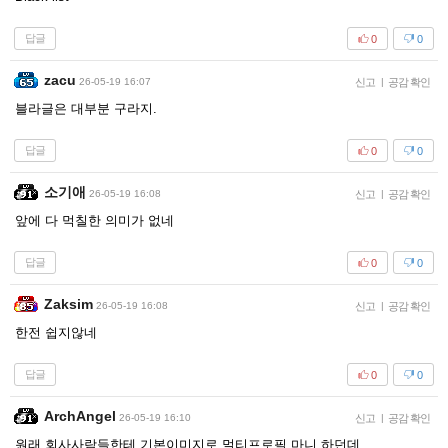
답글
0
0
zacu
26-05-19 16:07
신고
|
공감 확인
블라글은 대부분 구라지.
답글
0
0
소기애
26-05-19 16:08
신고
|
공감 확인
앞에 다 먹칠한 의미가 없네
답글
0
0
Zaksim
26-05-19 16:08
신고
|
공감 확인
한전 쉽지않네
답글
0
0
ArchAngel
26-05-19 16:10
신고
|
공감 확인
원래 회사사람들한테 기본이미지로 멀티프로필 마니 하던데