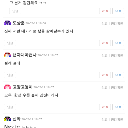
고 본거 같긴해요 ㅋㅋ
답글
0
0
도상춘
26-05-19 16:06
신고
|
공감 확인
진짜 저런 대가리로 삶을 살아갈수가 있지
답글
0
0
년차대마법사
26-05-19 16:07
신고
|
공감 확인
절레 절레
답글
0
0
고양고앵이
26-05-19 16:07
신고
|
공감 확인
오우..한전 수준 높네 감전이라니
답글
0
0
신라
26-05-19 16:07
신고
|
공감 확인
Black list ㄷㄷㄷㄷ