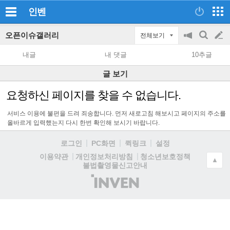
인벤
오픈이슈갤러리
전체보기
공
검
글
지
색
내글
내 댓글
10추글
on/off
쓰
글 보기
기
요청하신 페이지를 찾을 수 없습니다.
서비스 이용에 불편을 드려 죄송합니다. 먼저 새로고침 해보시고 페이지의 주소를
올바르게 입력했는지 다시 한번 확인해 보시기 바랍니다.
로그인
PC화면
퀵링크
설정
청소년보호정책
이용약관
개인정보처리방침
▲
불법촬영물신고안내
(주)
인
벤