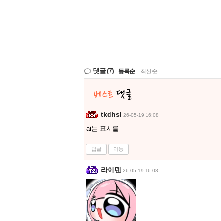
댓글
(7)
등록순
|
최신순
tkdhsl
26-05-19 16:08
ai는 표시를
답글
이동
라이덴
26-05-19 16:08