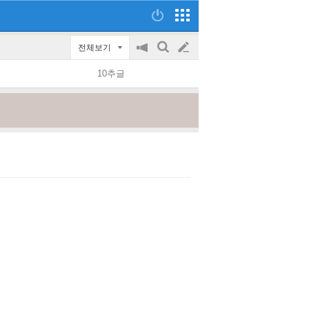
전체보기
공
검
글
지
색
10추글
on/off
쓰
기