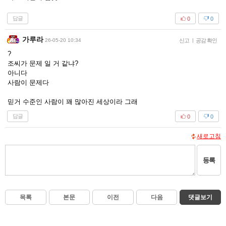
답글
0
0
가루라
26-05-20 10:34
신고
|
공감 확인
?
조씨가 문제 일 거 같냐?
아니다
사람이 문제다
믿거 수준인 사람이 꽤 많아진 세상이라 그래
답글
0
0
새로고침
등록
목록
본문
이전
다음
댓글보기