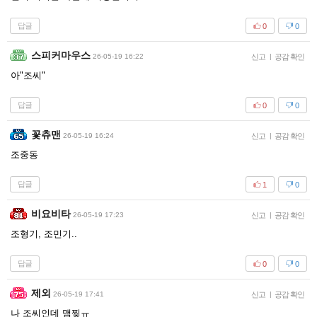
답글
0
0
스피커마우스
26-05-19 16:22
신고
|
공감 확인
아"조씨"
답글
0
0
꽃츄맨
26-05-19 16:24
신고
|
공감 확인
조중동
답글
1
0
비요비타
26-05-19 17:23
신고
|
공감 확인
조형기, 조민기..
답글
0
0
제외
26-05-19 17:41
신고
|
공감 확인
나 조씨인데 맴찢ㅠ