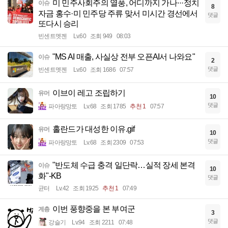
미 민주사회주의 열풍, 어디까지 가나···정치
이슈
8
자금 홍수·미 민주당 주류 맞서 미시간 경선에서
댓글
또다시 승리
빈센트멧젠
Lv.60
조회 949
08:03
"MS AI 매출, 사실상 전부 오픈AI서 나와요"
이슈
2
댓글
빈센트멧젠
Lv.60
조회 1686
07:57
이브이 레고 조립하기
유머
10
댓글
파아랑망토
Lv.68
조회 1785
추천 1
07:57
홀란드가 대성한 이유.gif
유머
10
댓글
파아랑망토
Lv.68
조회 2309
07:53
"반도체 수급 충격 일단락…실적 장세 본격
이슈
10
화"-KB
댓글
균터
Lv.42
조회 1925
추천 1
07:49
이번 풍향중을 본 부여군
계층
3
댓글
강슬기
Lv.94
조회 2211
07:48