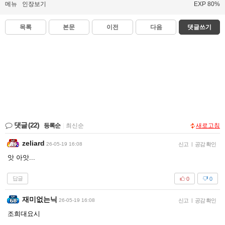
메뉴
인장보기
EXP 80%
목록
본문
이전
다음
댓글쓰기
댓글
(22)
등록순
|
최신순
새로고침
zeliard
26-05-19 16:08
신고
|
공감 확인
앗 아앗...
답글
0
0
재미없는닉
26-05-19 16:08
신고
|
공감 확인
조희대요시