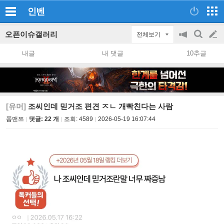
인벤
오픈이슈갤러리
전체보기
공
검
글
지
색
내글
내 댓글
10추글
on/off
쓰
기
[유머]
조씨인데 믿거조 편견 ㅈㄴ 개빡친다는 사람
쫌맨쯔
댓글: 22 개
조회:
4589
2026-05-19 16:07:44