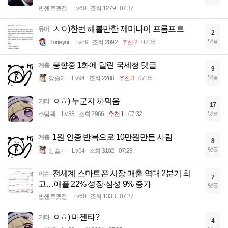
빈센트멧젠
Lv.60
조회 1279
07:37
ㅅㅇ)한번 해볼만한 제미나이 프롬프트
유머
2
댓글
Horieyui
Lv.89
조회 2092
추천 2
07:36
풍향중 1화에 달린 국세청 댓글
계층
9
댓글
강슬기
Lv.94
조회 2288
추천 3
07:35
ㅇㅎ) 누군지 까먹음
기타
17
댓글
스팀팩
Lv.88
조회 2966
추천 1
07:32
1원 인증 반복으로 10만원만든 사람
계층
8
댓글
강슬기
Lv.94
조회 3102
07:28
전세계 스마트폰 시장 매출 역대 2분기 최
이슈
7
고…애플 22% 성장·삼성 9% 증가
댓글
빈센트멧젠
Lv.60
조회 1333
07:27
ㅇㅎ) 마젠타?
기타
4