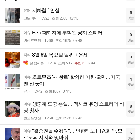
지하철 1인실
유머
5
댓글
고도비만
Lv.91
조회 2065
07:48
PS5 패키지에 부착된 공지 스티커
이슈
0
댓글
빈센트멧젠
Lv.60
조회 1625
07:48
8월 6일 목요일 날씨 + 운세
지식
3
댓글
달섭지롱
Lv.94
조회 596
추천 2
07:44
호르무즈 '새 항로' 합의한 이란·오만…미국
이슈
4
엔 선 긋기
댓글
균터
Lv.42
조회 1087
07:43
생중계 도중 총살… 멕시코 유명 스트리머 비
이슈
8
명 횡사
댓글
빈센트멧젠
Lv.60
조회 3578
07:42
"결승전을 주겠다"… 인판티노 FIFA 회장, 모
이슈
5
로코의 지지와 맞바꿔
댓글