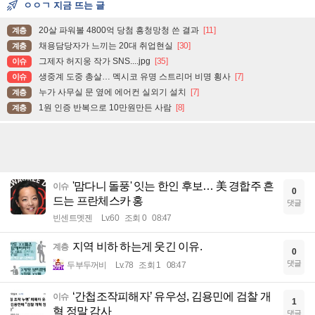
ㅇㅇㄱ 지금 뜨는 글
20살 파워볼 4800억 당첨 흥청망청 쓴 결과
[11]
계층
채용담당자가 느끼는 20대 취업현실
[30]
계층
그제자 허지웅 작가 SNS....jpg
[35]
이슈
생중계 도중 총살… 멕시코 유명 스트리머 비명 횡사
[7]
이슈
누가 사무실 문 옆에 에어컨 실외기 설치
[7]
계층
1원 인증 반복으로 10만원만든 사람
[8]
계층
'맘다니 돌풍' 잇는 한인 후보… 美 경합주 흔
이슈
0
드는 프란체스카 홍
댓글
빈센트멧젠
Lv.60
조회 0
08:47
지역 비하 하는게 웃긴 이유.
계층
0
댓글
두부두꺼비
Lv.78
조회 1
08:47
‘간첩조작피해자’ 유우성, 김용민에 검찰 개
이슈
1
혁 정말 감사
댓글