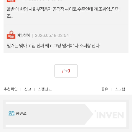
0
추천확인
신고
스팸신고
공유
스크랩
쫌맨쯔