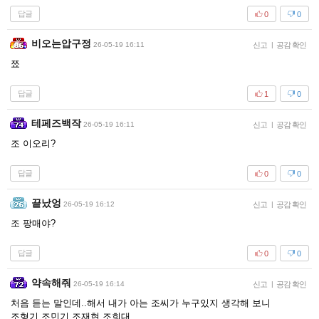
답글
0
0
비오는압구정
26-05-19 16:11
신고
|
공감 확인
쬬
답글
1
0
테페즈백작
26-05-19 16:11
신고
|
공감 확인
조 이오리?
답글
0
0
끝났엉
26-05-19 16:12
신고
|
공감 확인
조 팡매야?
답글
0
0
약속해줘
26-05-19 16:14
신고
|
공감 확인
처음 듣는 말인데..해서 내가 아는 조씨가 누구있지 생각해 보니
조형기 조민기 조재현 조희대 ...