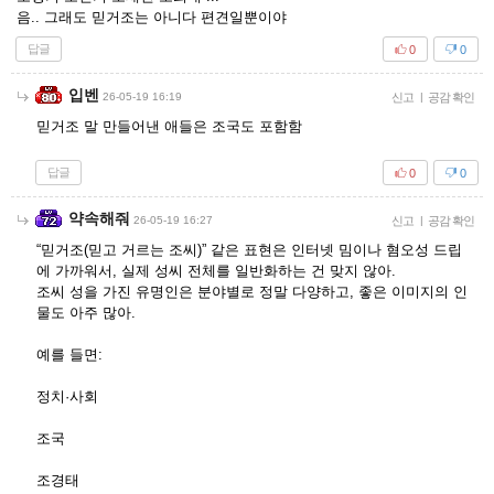
음.. 그래도 믿거조는 아니다 편견일뿐이야
답글
0
0
입벤
26-05-19 16:19
신고
|
공감 확인
믿거조 말 만들어낸 애들은 조국도 포함함
답글
0
0
약속해줘
26-05-19 16:27
신고
|
공감 확인
“믿거조(믿고 거르는 조씨)” 같은 표현은 인터넷 밈이나 혐오성 드립
에 가까워서, 실제 성씨 전체를 일반화하는 건 맞지 않아.
조씨 성을 가진 유명인은 분야별로 정말 다양하고, 좋은 이미지의 인
물도 아주 많아.
예를 들면:
정치·사회
조국
조경태