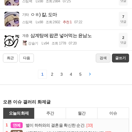
댓글
스팀팩
Lv.88
조회 2884
07:25
ㅇㅎ) 칼, 도마
기타
7
댓글
스팀팩
Lv.88
조회 2602
추천 1
07:22
삼계탕에 팝콘 넣어먹는 윤남노
계층
2
댓글
강슬기
Lv.94
조회 1778
07:20
최근
다음
검색
글쓰기
1
2
3
4
5
오픈 이슈 갤러리 화제글
오늘의 화제
주간
월간
이슈
1
연예
[33]
별이 하하와의 결혼을 확신한 순간.