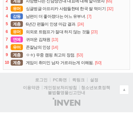
2
계층
[65]
사망했다는 신남성연대 대표에 대해 알아보자
3
유머
[32]
싱글벙글 아프리카 사람들한테 한국 쌀 먹이기
4
감동
[7]
남편이 더 좋아졌다는 어느 유부녀.
5
계층
[24]
6년간 편돌이 인생 마감 결과.
6
유머
[23]
의외로 트럼프가 절대 하지 않는 것들
7
연예
[13]
귀여운 김채원
8
유머
[14]
존잘남의 인성
9
계층
[53]
ㅇㅎ) 우중 캠핑 최고의 장점.
10
계층
[50]
게임이 취미인 남자 거르라는게 이해됨.
로그인
PC화면
퀵링크
설정
청소년보호정책
이용약관
개인정보처리방침
▲
불법촬영물신고안내
(주)
인
벤