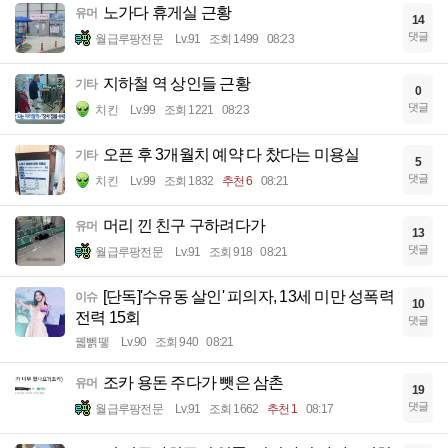
노가다 휴게실 근황
유머
14
댓글
월급루팡전문
Lv.91
조회 1499
08:23
지하철 역 상인들 근황
기타
0
댓글
치킨
Lv.99
조회 1221
08:23
오픈 후 3개월치 예약 다 찼다는 미용실
기타
5
댓글
치킨
Lv.99
조회 1832
추천 6
08:21
머리 낀 친구 구하려다가
유머
13
댓글
월급루팡전문
Lv.91
조회 918
08:21
[단독]'수유동 살인' 피의자, 13세 미만 성폭력
이슈
10
전력 15회
댓글
꿻뻵뗗
Lv.90
조회 940
08:21
조카 용돈 주다가 뺏은 삼촌
유머
19
댓글
월급루팡전문
Lv.91
조회 1662
추천 1
08:17