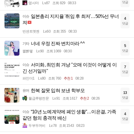
댓글
옆사마
Lv.87
조회 829
08:33
일본총리 지지율 '취임 후 최저'…50%선 무너
이슈
4
져
댓글
빈센트멧젠
Lv.60
조회 355
08:33
너네 우정 진짜 변치마라 ^^
기타
5
댓글
꿻뻵뗗
Lv.90
조회 1069
08:30
서미화, 최민희 겨냥 "오매 이것이 어떻게 이
이슈
7
긴 선거일까"
댓글
파인더1
Lv.80
조회 760
추천 1
08:28
한복 잘못 입혀 보낸 학부모
유머
13
댓글
월급루팡전문
Lv.91
조회 1617
추천 2
08:26
“10년 노예계약에 폐인 생활”…이은결, 가족
이슈
4
같던 형의 충격적 배신
댓글
두부두꺼비
Lv.78
조회 1543
08:23