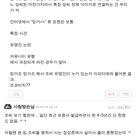
느 성씨든 마찬가지라서 특정 성씨 전체 이미지로 연결하는 건 무리
가 커.
인터넷에서 “믿거○○” 류 표현은 보통:
특정 사건
유명인 논란
커뮤니티 유행
에서 과장되게 퍼진 경우가 많아.
믿거조 믿거조 해서 조씨 유명인이 누가 있는지 지피티에게 물어본 결
과..
조코비치??
답글
0
0
사랑방손님
26-05-19 16:14
신고
|
공감 확인
조씨 보기 힘든데... 일단 최근 보증서 발급하면서 한 4~5년간 단 한명
도 없음.ㅋㅋ
어릴땐 윤.임.조씨들 뭉쳐서 사는 집성촌에서 살아서 졸라 흔했었는데 ㅋ