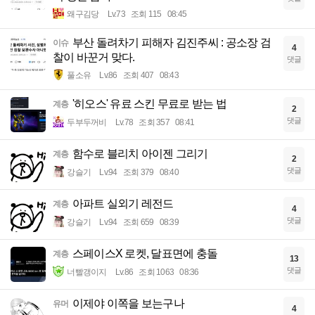
왜구김당
Lv.73
조회 115
08:45
부산 돌려차기 피해자 김진주씨 : 공소장 검
이슈
4
찰이 바꾼거 맞다.
댓글
풀소유
Lv.86
조회 407
08:43
'히오스' 유료 스킨 무료로 받는 법
계층
2
댓글
두부두꺼비
Lv.78
조회 357
08:41
함수로 블리치 아이젠 그리기
계층
2
댓글
강슬기
Lv.94
조회 379
08:40
아파트 실외기 레전드
계층
4
댓글
강슬기
Lv.94
조회 659
08:39
스페이스X 로켓, 달표면에 충돌
계층
13
댓글
너빨갱이지
Lv.86
조회 1063
08:36
이제야 이쪽을 보는구나
유머
4