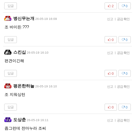
답글
2
0
병신무는개
26-05-19 16:09
신고
|
공감 확인
조 바이든:???
답글
0
0
스킨십
26-05-19 16:10
신고
|
공감 확인
편견이긴해
답글
0
0
평온한하늘
26-05-19 16:10
신고
|
공감 확인
조 지워싱턴
답글
0
0
도상춘
26-05-19 16:11
신고
|
공감 확인
좀그런데 전마누라 조씨