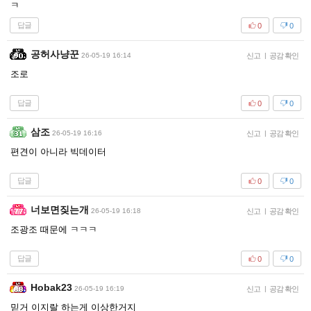
ㅋ
답글
0
0
공허사냥꾼
26-05-19 16:14
신고
|
공감 확인
조로
답글
0
0
삼조
26-05-19 16:16
신고
|
공감 확인
편견이 아니라 빅데이터
답글
0
0
너보면짖는개
26-05-19 16:18
신고
|
공감 확인
조광조 때문에 ㅋㅋㅋ
답글
0
0
Hobak23
26-05-19 16:19
신고
|
공감 확인
믿거 이지랄 하는게 이상한거지