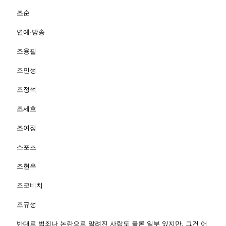
조순
연예·방송
조용필
조인성
조정석
조세호
조여정
스포츠
조현우
조코비치
조규성
반대로 범죄나 논란으로 알려진 사람도 물론 일부 있지만, 그건 어