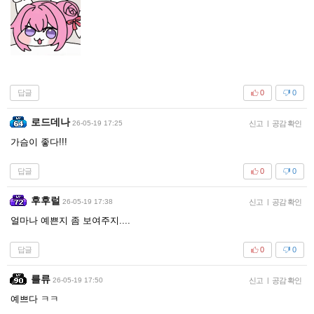
답글
0
0
로드데나
26-05-19 17:25
신고
|
공감 확인
가슴이 좋다!!!
답글
0
0
후후럴
26-05-19 17:38
신고
|
공감 확인
얼마나 예쁜지 좀 보여주지....
답글
0
0
를류
26-05-19 17:50
신고
|
공감 확인
예쁘다 ㅋㅋ