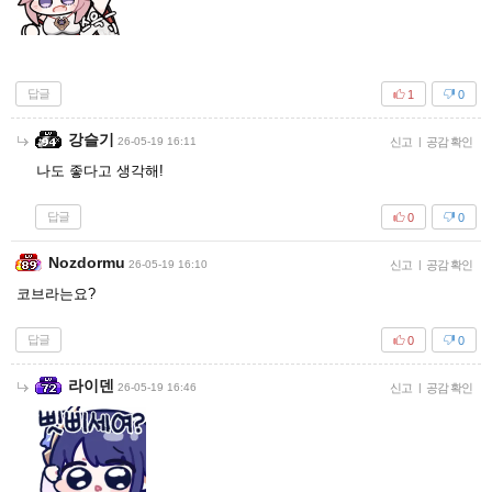
답글
1
0
강슬기
26-05-19 16:11
신고
|
공감 확인
나도 좋다고 생각해!
답글
0
0
Nozdormu
26-05-19 16:10
신고
|
공감 확인
코브라는요?
답글
0
0
라이덴
26-05-19 16:46
신고
|
공감 확인