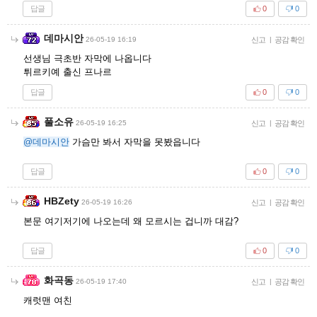
답글
0
0
데마시안
26-05-19 16:19
신고
|
공감 확인
선생님 극초반 자막에 나옵니다
튀르키예 출신 프나르
답글
0
0
풀소유
26-05-19 16:25
신고
|
공감 확인
@데마시안
가슴만 봐서 자막을 못봤읍니다
답글
0
0
HBZety
26-05-19 16:26
신고
|
공감 확인
본문 여기저기에 나오는데 왜 모르시는 겁니까 대감?
답글
0
0
화곡동
26-05-19 17:40
신고
|
공감 확인
캐럿맨 여친