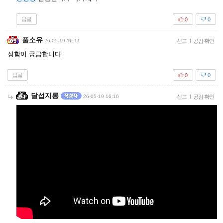
답글
0
0
풀소유
26-05-19 16:11
신고
|
공감 확인
성함이 궁금합니다
답글
0
0
달섭지롱
26-05-19 16:16
신고
|
공감 확인