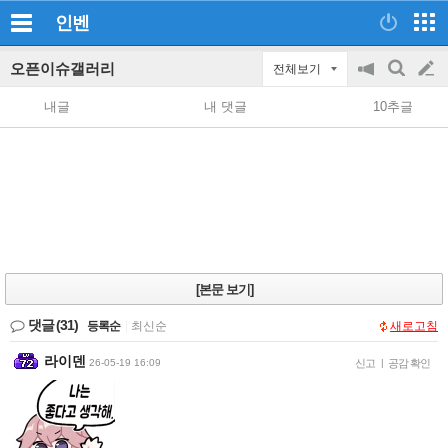
인벤
오픈이슈갤러리
전체보기
공
검
글
지
색
내글
내 댓글
10추글
on/off
쓰
기
[본문 보기]
댓글
(31)
등록순
|
최신순
새로고침
라이덴
26-05-19 16:09
신고
|
공감 확인