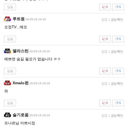
답글
0
0
루트원
26-05-19 16:16
신고
|
공감 확인
오정TV...메모
답글
0
0
엘라스틴
26-05-19 16:16
신고
|
공감 확인
예쁘면 숨길 필요가 없습니다 ㄹㅇ
답글
0
0
Xmalo윈
26-05-19 16:18
신고
|
공감 확인
와
답글
0
0
슬기로움
26-05-19 16:19
신고
|
공감 확인
프나르님 이쁘시징