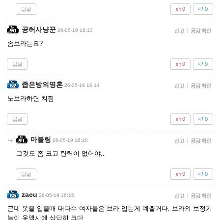
답글
0
0
공허사냥꾼
26-05-19 16:13
신고
|
공감 확인
솜브라는요?
답글
0
0
좁은방의영혼
26-05-19 16:14
신고
|
공감 확인
노브라하면 쳐짐
답글
0
0
마블링
26-05-19 16:20
신고
|
공감 확인
그것도 좀 크고 탄력이 없어야..
답글
0
0
zacu
26-05-19 16:15
신고
|
공감 확인
근데 옷을 입을때 대다수 여자들은 브라 입는게 예쁠거다. 브라의 보정기
능이 옷맵시에 상당히 크다