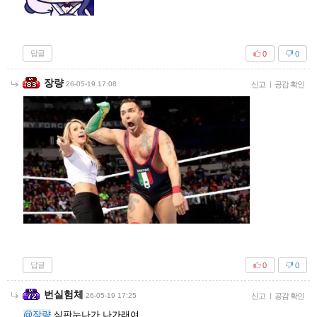
답글
0
0
장량
26-05-19 17:08
신고
|
공감 확인
답글
0
0
번실험체
26-05-19 17:25
신고
|
공감 확인
@장량
심판눈나가 나가래여