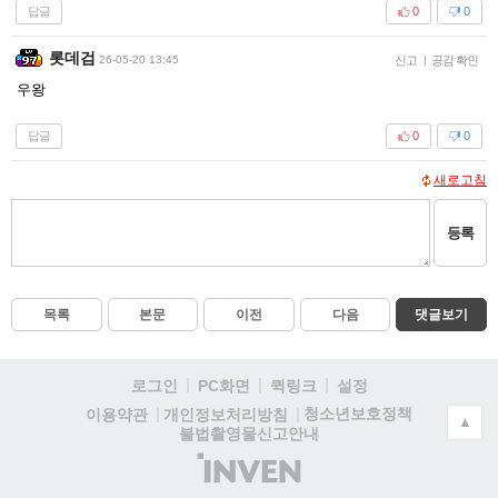
답글
0
0
롯데검
26-05-20 13:45
신고
|
공감 확인
우왕
답글
0
0
새로고침
등록
목록
본문
이전
다음
댓글보기
로그인
PC화면
퀵링크
설정
청소년보호정책
이용약관
개인정보처리방침
▲
불법촬영물신고안내
(주)
인