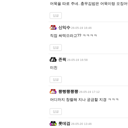
어묵을 따로 주네..충무김밥은 어묵이랑 오징어
답글
신익수
26-05-19 16:46
직접 싸먹으라고?? ㅋㅋㅋㅋ
답글
존윅
26-05-19 16:58
미친
답글
뿡빵뿡뿡뿡
26-05-19 17:12
어디까지 창렬해 지나 궁금할 지경 ㅋㅋㅋ
답글
롯데검
26-05-20 13:46