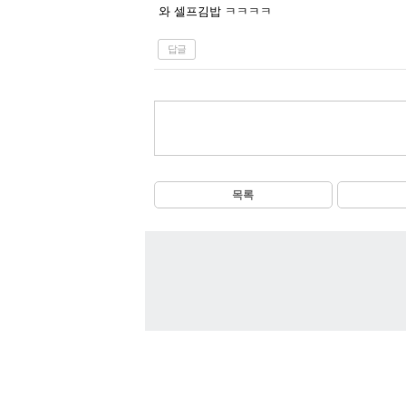
와 셀프김밥 ㅋㅋㅋㅋ
답글
목록