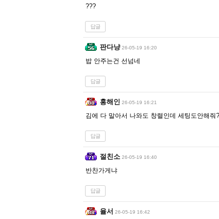
???
답글
판다냥
26-05-19 16:20
밥 안주는건 선넘네
답글
홍해인
26-05-19 16:21
김에 다 말아서 나와도 창렬인데 세팅도안해줘
답글
절친소
26-05-19 16:40
반찬가게냐
답글
율서
26-05-19 16:42