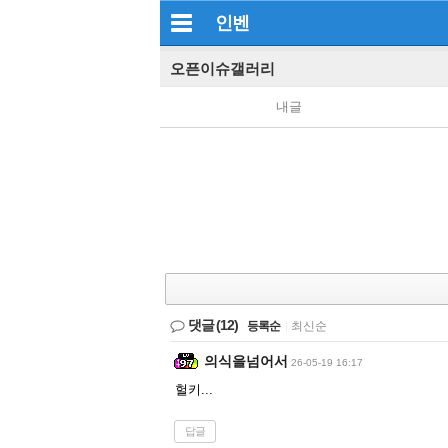
인벤
오픈이슈갤러리
내글
댓글
(12)
등록순
|
최신순
의식을넘어서
26-05-19 16:17
헐키...
답글