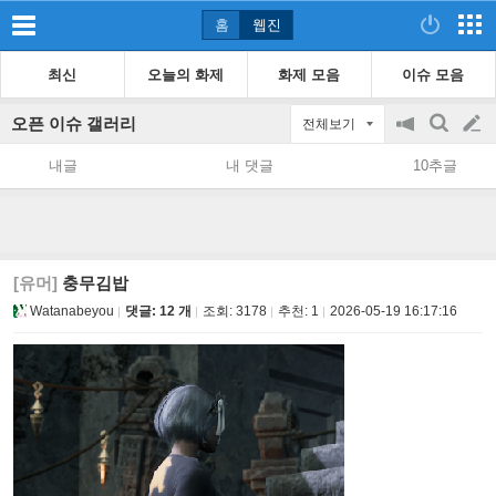
홈
웹진
최신
오늘의 화제
화제 모음
이슈 모음
오픈 이슈 갤러리
전체보기
공
검
글
지
색
내글
내 댓글
10추글
on/off
쓰
기
[유머]
충무김밥
Watanabeyou
댓글: 12 개
조회:
3178
추천:
1
2026-05-19 16:17:16