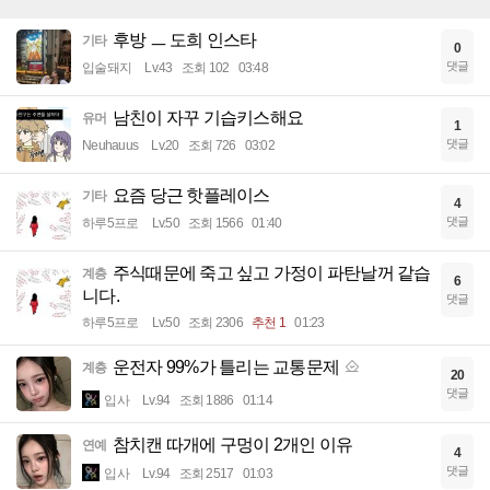
후방 ㅡ 도희 인스타
기타
0
댓글
입술돼지
Lv.43
조회 102
03:48
남친이 자꾸 기습키스해요
유머
1
댓글
Neuhauus
Lv.20
조회 726
03:02
요즘 당근 핫플레이스
기타
4
댓글
하루5프로
Lv.50
조회 1566
01:40
주식때문에 죽고 싶고 가정이 파탄날꺼 같습
계층
6
니다.
댓글
하루5프로
Lv.50
조회 2306
추천 1
01:23
운전자 99%가 틀리는 교통문제
계층
20
댓글
입사
Lv.94
조회 1886
01:14
참치캔 따개에 구멍이 2개인 이유
연예
4
댓글
입사
Lv.94
조회 2517
01:03