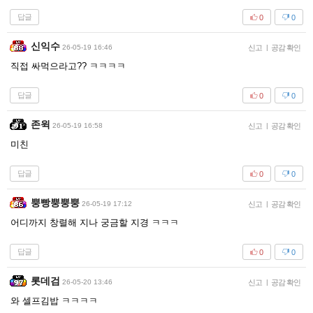
답글
0
0
신익수
26-05-19 16:46
신고
|
공감 확인
직접 싸먹으라고?? ㅋㅋㅋㅋ
답글
0
0
존윅
26-05-19 16:58
신고
|
공감 확인
미친
답글
0
0
뿡빵뿡뿡뿡
26-05-19 17:12
신고
|
공감 확인
어디까지 창렬해 지나 궁금할 지경 ㅋㅋㅋ
답글
0
0
롯데검
26-05-20 13:46
신고
|
공감 확인
와 셀프김밥 ㅋㅋㅋㅋ