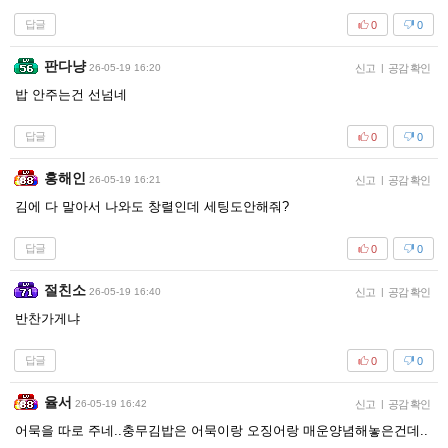
답글
0
0
판다냥
26-05-19 16:20
신고
|
공감 확인
밥 안주는건 선넘네
답글
0
0
홍해인
26-05-19 16:21
신고
|
공감 확인
김에 다 말아서 나와도 창렬인데 세팅도안해줘?
답글
0
0
절친소
26-05-19 16:40
신고
|
공감 확인
반찬가게냐
답글
0
0
율서
26-05-19 16:42
신고
|
공감 확인
어묵을 따로 주네..충무김밥은 어묵이랑 오징어랑 매운양념해놓은건데..