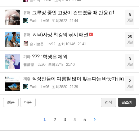
옆사마
Lv.87
조회 3145
21:44
그루밍 중인 고양이 건드렸을 때 반응.gif
유머
8
댓글
Earth
Lv.96
조회 3622
21:44
ㅎㅂ)사상 최강의 낚시 패션
유머
25
댓글
슬기로움
Lv.92
조회 10146
21:41
??? : 학생은 제외
기타
3
댓글
꿻뻵뗗
Lv.90
조회 2748
21:40
직장인들이 여름철 많이 찾는다는 바닷가.jpg
계층
2
댓글
Earth
Lv.96
조회 3880
21:39
최근
다음
검색
글쓰기
1
2
3
4
5