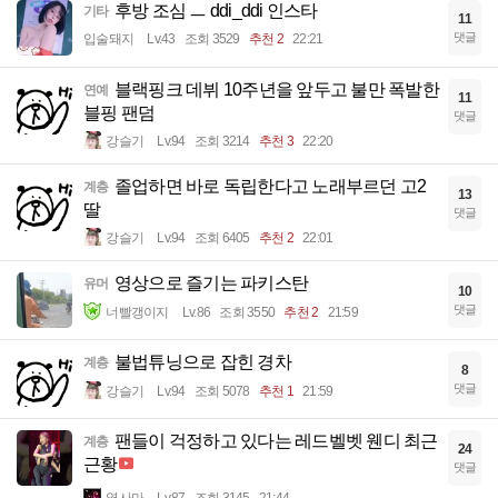
후방 조심 ㅡ ddi_ddi 인스타
기타
11
댓글
입술돼지
Lv.43
조회 3529
추천 2
22:21
블랙핑크 데뷔 10주년을 앞두고 불만 폭발한
연예
11
블핑 팬덤
댓글
강슬기
Lv.94
조회 3214
추천 3
22:20
졸업하면 바로 독립한다고 노래부르던 고2
계층
13
딸
댓글
강슬기
Lv.94
조회 6405
추천 2
22:01
영상으로 즐기는 파키스탄
유머
10
댓글
너빨갱이지
Lv.86
조회 3550
추천 2
21:59
불법튜닝으로 잡힌 경차
계층
8
댓글
강슬기
Lv.94
조회 5078
추천 1
21:59
팬들이 걱정하고 있다는 레드벨벳 웬디 최근
계층
24
근황
댓글