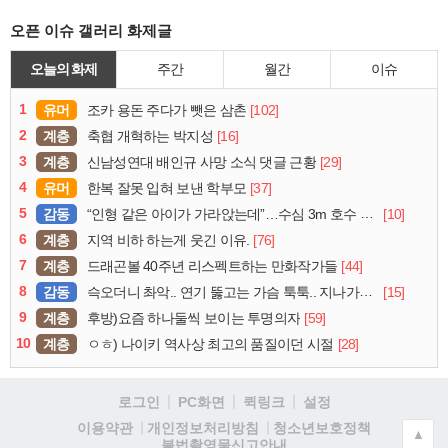
오픈 이슈 갤러리 화제글
오늘의 화제
주간
월간
이슈
1
유머
[102]
조카 용돈 주다가 뺏은 삼촌
2
계층
[16]
축협 개혁하는 박지성
3
계층
[29]
신남성연대 배인규 사망 소식 댓글 근황
4
유머
[37]
한복 잘못 입혀 보낸 학부모
5
감동
[10]
“인형 같은 아이가 가라앉는데”…수심 3m 호수 뛰어든 60대 의인
6
계층
[76]
지역 비하 하는게 웃긴 이유.
7
계층
[44]
드래곤볼 40주년 리스펙트하는 만화작가들
8
감동
[15]
슥오더니 촤악.. 연기 뚫고는 가슴 툭툭.. 지나가던 아재의 정체
9
계층
[59]
후방)요즘 하나둘씩 보이는 투명의자
10
계층
[28]
ㅇㅎ) 나이키 역사상 최고의 품질이던 시절
로그인
PC화면
퀵링크
설정
청소년보호정책
이용약관
개인정보처리방침
▲
불법촬영물신고안내