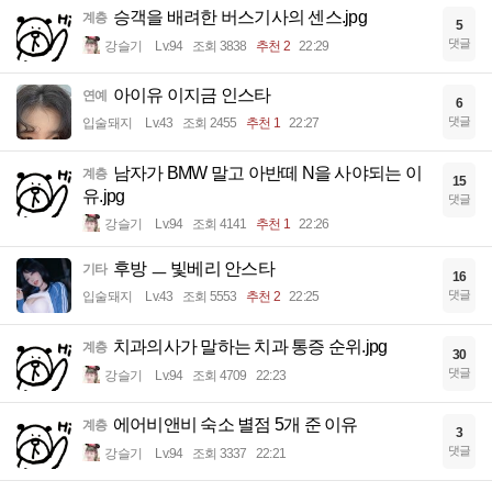
승객을 배려한 버스기사의 센스.jpg
계층
5
댓글
강슬기
Lv.94
조회 3838
추천 2
22:29
아이유 이지금 인스타
연예
6
댓글
입술돼지
Lv.43
조회 2455
추천 1
22:27
남자가 BMW 말고 아반떼 N을 사야되는 이
계층
15
유.jpg
댓글
강슬기
Lv.94
조회 4141
추천 1
22:26
후방 ㅡ 빛베리 안스타
기타
16
댓글
입술돼지
Lv.43
조회 5553
추천 2
22:25
치과의사가 말하는 치과 통증 순위.jpg
계층
30
댓글
강슬기
Lv.94
조회 4709
22:23
에어비앤비 숙소 별점 5개 준 이유
계층
3
댓글
강슬기
Lv.94
조회 3337
22:21