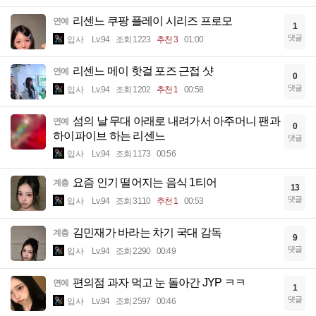
리센느 쿠팡 플레이 시리즈 프로모
연예
1
댓글
입사
Lv.94
조회 1223
추천 3
01:00
리센느 메이 핫걸 포즈 근접 샷
연예
0
댓글
입사
Lv.94
조회 1202
추천 1
00:58
섬의 날 무대 아래로 내려가서 아주머니 팬과
연예
0
하이파이브 하는 리센느
댓글
입사
Lv.94
조회 1173
00:56
요즘 인기 떨어지는 음식 1티어
계층
13
댓글
입사
Lv.94
조회 3110
추천 1
00:53
김민재가 바라는 차기 국대 감독
계층
9
댓글
입사
Lv.94
조회 2290
00:49
편의점 과자 먹고 눈 돌아간 JYP ㅋㅋ
연예
1
댓글
입사
Lv.94
조회 2597
00:46