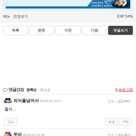
메뉴
인장보기
EXP 54%
목록
본문
이전
다음
댓글쓰기
댓글
(12)
등록순
|
최신순
새로고침
의식을넘어서
26-05-19 16:17
신고
|
공감 확인
헐키...
답글
0
0
뚜러
26-05-19 16:18
신고
|
공감 확인