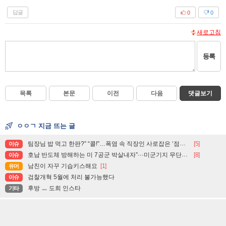
답글
0
0
새로고침
등록
목록
본문
이전
다음
댓글보기
ㅇㅇㄱ 지금 뜨는 글
팀장님 밥 먹고 한판?” “콜!”…폭염 속 직장인 사로잡은 ‘점심 몰캉스’
[5]
이슈
호남 반도체 방해하는 미 7공군 박살내자”···미군기지 무단침입 대학생단체 회원 3명 구속, 1명은 기각
[8]
이슈
남친이 자꾸 기습키스해요
[1]
유머
검찰개혁 5월에 처리 불가능했다
이슈
후방 ㅡ 도희 인스타
기타