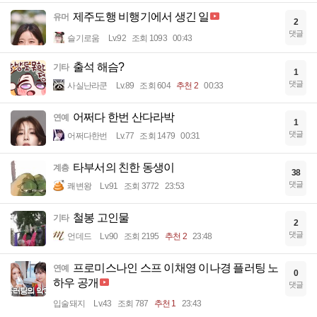
제주도행 비행기에서 생긴 일
유머
2
댓글
슬기로움
Lv.92
조회 1093
00:43
출석 해슴?
기타
1
댓글
사실난라쿤
Lv.89
조회 604
추천 2
00:33
어쩌다 한번 산다라박
연예
1
댓글
어쩌다한번
Lv.77
조회 1479
00:31
타부서의 친한 동생이
계층
38
댓글
쾌변왕
Lv.91
조회 3772
23:53
철봉 고인물
기타
2
댓글
언데드
Lv.90
조회 2195
추천 2
23:48
프로미스나인 스프 이채영 이나경 플러팅 노
연예
0
하우 공개
댓글
입술돼지
Lv.43
조회 787
추천 1
23:43