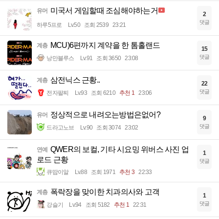
미국서 게임할때 조심해야하는거
유머
2
댓글
하루5프로
Lv.50
조회 2539
23:21
MCU)6편까지 계약을 한 톰홀랜드
계층
15
댓글
낭만블루스
Lv.91
조회 3650
23:08
삼전닉스 근황..
계층
22
댓글
전자팔찌
Lv.93
조회 6210
추천 1
23:06
정상적으로 내려오는방법은없어?
유머
9
댓글
드라고노브
Lv.90
조회 3074
23:02
QWER의 보컬, 기타 시요밍 위버스 사진 업
연예
1
로드 근황
댓글
큐땁이알
Lv.88
조회 1971
추천 3
22:33
폭락장을 맞이한 치과의사와 고객
계층
1
댓글
강슬기
Lv.94
조회 5182
추천 1
22:31