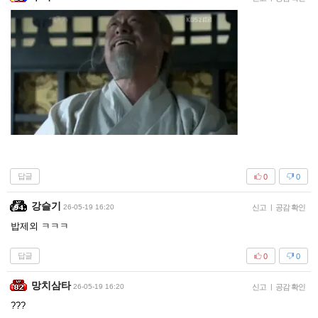
답글
0
0
강슬기
26-05-19 16:20
신고
|
공감 확인
밥제외 ㅋㅋㅋ
답글
0
0
망치삼타
26-05-19 16:20
신고
|
공감 확인
???