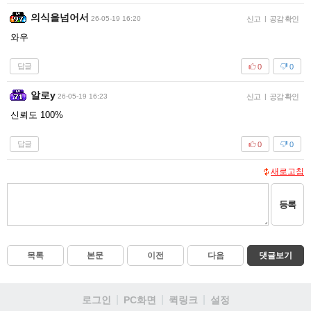
의식을넘어서
26-05-19 16:20
신고
|
공감 확인
와우
답글
0
0
알로y
26-05-19 16:23
신고
|
공감 확인
신뢰도 100%
답글
0
0
새로고침
등록
목록
본문
이전
다음
댓글보기
로그인
PC화면
퀵링크
설정