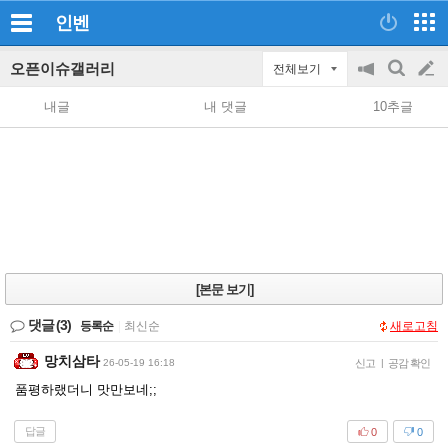
인벤
오픈이슈갤러리
전체보기
공
검
글
지
색
내글
내 댓글
10추글
on/off
쓰
기
[본문 보기]
댓글
(3)
등록순
|
최신순
새로고침
망치삼타
26-05-19 16:18
신고
|
공감 확인
품평하랬더니 맛만보네;;
답글
0
0