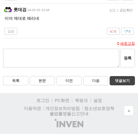
롯데검
26-05-20 13:46
신고
|
공감 확인
이야 제대로 때리네
답글
0
0
새로고침
등록
목록
본문
이전
다음
댓글보기
로그인
PC화면
퀵링크
설정
청소년보호정책
이용약관
개인정보처리방침
▲
불법촬영물신고안내
(주)
인
벤