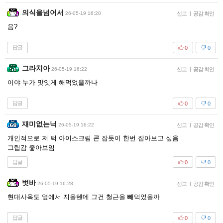
의식을넘어서
26-05-19 16:20
신고
|
공감 확인
음?
답글
0
0
그라치아
26-05-19 16:22
신고
|
공감 확인
이야 누가 맛잇게 해먹었을까나
답글
0
0
재미없는닉
26-05-19 16:22
신고
|
공감 확인
개인적으로 저 턱 아이스크림 콘 잡듯이 한번 잡아보고 싶음
그립감 좋아보임
답글
0
0
벗바
26-05-19 16:28
신고
|
공감 확인
현대사옥도 옆에서 지을텐데 그건 철근을 빼먹었을까
답글
0
0