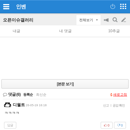
인벤
오픈이슈갤러리
전체보기
공
검
글
지
색
내글
내 댓글
10추글
on/off
쓰
기
[본문 보기]
댓글
(6)
등록순
|
최신순
새로고침
디월트
26-05-19 16:18
신고
|
공감 확인
ㅋㅋㅋㅋ
답글
0
0