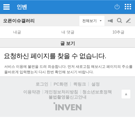
인벤
오픈이슈갤러리
전체보기
공
검
글
지
색
내글
내 댓글
10추글
on/off
쓰
글 보기
기
요청하신 페이지를 찾을 수 없습니다.
서비스 이용에 불편을 드려 죄송합니다. 먼저 새로고침 해보시고 페이지의 주소를
올바르게 입력했는지 다시 한번 확인해 보시기 바랍니다.
로그인
PC화면
퀵링크
설정
청소년보호정책
이용약관
개인정보처리방침
▲
불법촬영물신고안내
(주)
인
벤