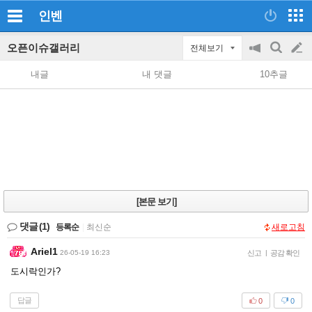
인벤
오픈이슈갤러리
전체보기
공
검
글
지
색
내글
내 댓글
10추글
on/off
쓰
기
[본문 보기]
댓글
(1)
등록순
|
최신순
새로고침
Ariel1
26-05-19 16:23
신고
|
공감 확인
도시락인가?
답글
0
0