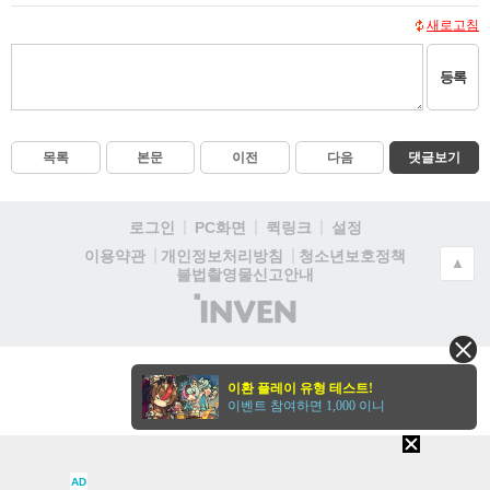
새로고침
등록
목록
본문
이전
다음
댓글보기
로그인
PC화면
퀵링크
설정
청소년보호정책
이용약관
개인정보처리방침
▲
불법촬영물신고안내
(주)
인
벤
이환 플레이 유형 테스트!
이벤트 참여하면 1,000 이니
AD