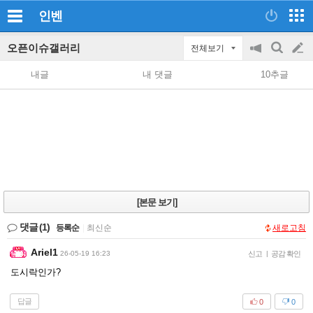
인벤
오픈이슈갤러리
전체보기
공
검
글
지
색
내글
내 댓글
10추글
on/off
쓰
기
[본문 보기]
댓글
(1)
등록순
|
최신순
새로고침
Ariel1
26-05-19 16:23
신고
|
공감 확인
도시락인가?
답글
0
0