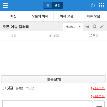
홈
웹진
최신
오늘의 화제
화제 모음
이슈 모음
오픈 이슈 갤러리
전체보기
공
검
글
지
색
내글
내 댓글
10추글
on/off
쓰
기
[본문 보기]
댓글
등록순
|
최신순
새로고침
새로고침