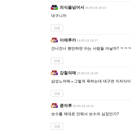
의식을넘어서
26-05-19 16:23
대구니까
답글
이에루카
26-05-19 16:27
건너건너 왠만하면 아는 사람들 아닐까? ㅋㅋㅋ
답글
강철의매
26-05-19 16:29
삼성노저에ㅜ그렇게 욕하는대 대구면 지자식이
답글
콩자루
26-05-19 16:31
보수를 제대로 안줘서 보수의 심장인가?
답글