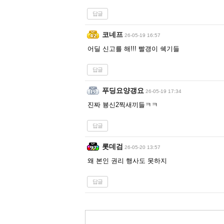
답글
코네프
26-05-19 16:57
어딜 신고를 해!!! 빨갱이 쉑기들
답글
푸딩요양갱요
26-05-19 17:34
진짜 븅신2찍새끼들ㅋㅋ
답글
롯데검
26-05-20 13:57
왜 본인 권리 행사도 못하지
답글