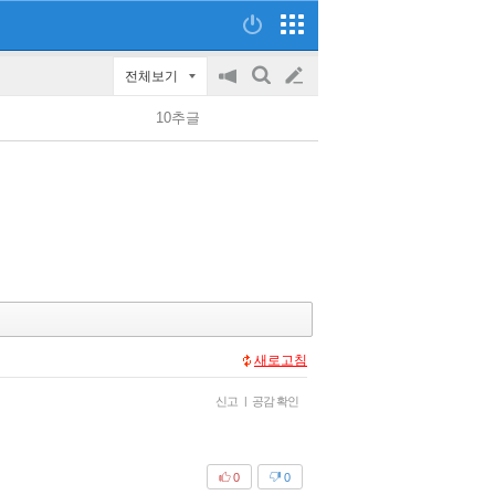
전체보기
공
검
글
지
색
10추글
on/off
쓰
기
새로고침
신고
|
공감 확인
0
0