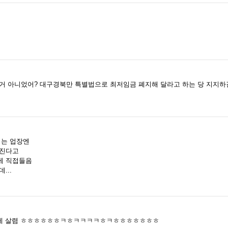
거 아니었어? 대구경북만 특별법으로 최저임금 폐지해 달라고 하는 당 지지하
키는 업장엔
빠진다고
게 직접들음
...
그렇게 살렴 ㅎㅎㅎㅎㅎㅎㅋㅎㅋㅋㅋㅋㅎㅋㅎㅎㅎㅎㅎㅎㅎ