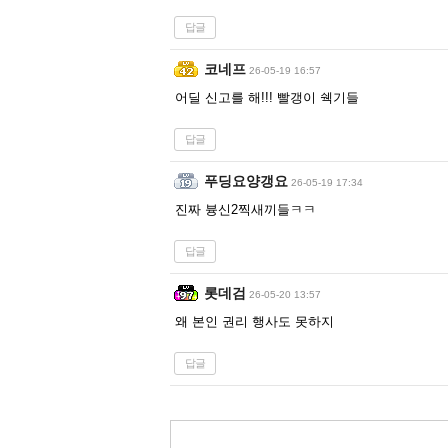
답글
코네프
26-05-19 16:57
어딜 신고를 해!!! 빨갱이 쉑기들
답글
푸딩요양갱요
26-05-19 17:34
진짜 븅신2찍새끼들ㅋㅋ
답글
롯데검
26-05-20 13:57
왜 본인 권리 행사도 못하지
답글