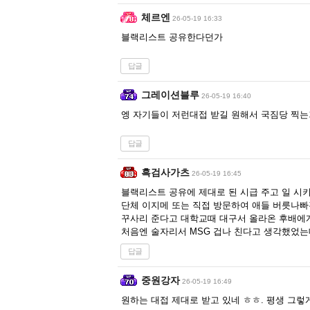
체르엔
26-05-19 16:33
블랙리스트 공유한다던가
답글
그레이션블루
26-05-19 16:40
엥 자기들이 저런대접 받길 원해서 국짐당 찍는
답글
흑검사가츠
26-05-19 16:45
블랙리스트 공유에 제대로 된 시급 주고 일 시
단체 이지메 또는 직접 방문하여 애들 버릇나
꾸사리 준다고 대학교때 대구서 올라온 후배에
처음엔 술자리서 MSG 겁나 친다고 생각했었는데
답글
중원강자
26-05-19 16:49
원하는 대접 제대로 받고 있네 ㅎㅎ. 평생 