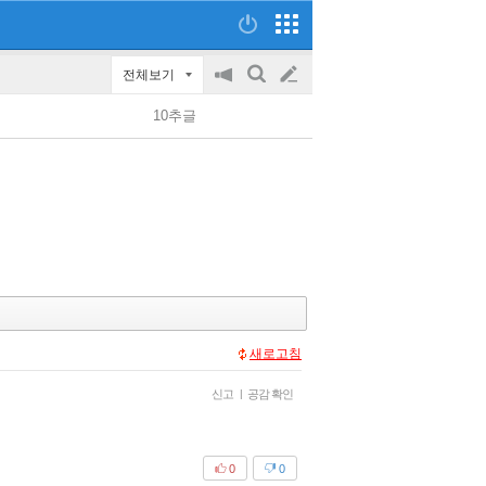
전체보기
공
검
글
지
색
10추글
on/off
쓰
기
새로고침
신고
|
공감 확인
0
0