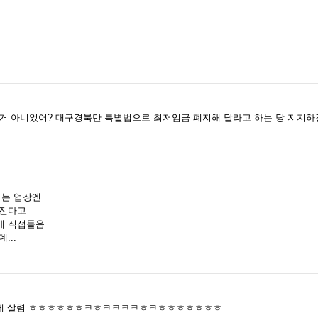
거 아니었어? 대구경북만 특별법으로 최저임금 폐지해 달라고 하는 당 지지하
키는 업장엔
빠진다고
게 직접들음
...
그렇게 살렴 ㅎㅎㅎㅎㅎㅎㅋㅎㅋㅋㅋㅋㅎㅋㅎㅎㅎㅎㅎㅎㅎ