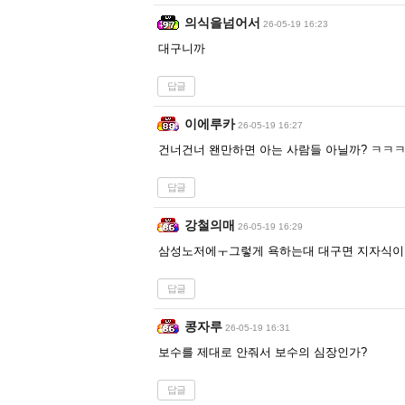
의식을넘어서
26-05-19 16:23
대구니까
답글
이에루카
26-05-19 16:27
건너건너 왠만하면 아는 사람들 아닐까? ㅋㅋㅋ
답글
강철의매
26-05-19 16:29
삼성노저에ㅜ그렇게 욕하는대 대구면 지자식이
답글
콩자루
26-05-19 16:31
보수를 제대로 안줘서 보수의 심장인가?
답글