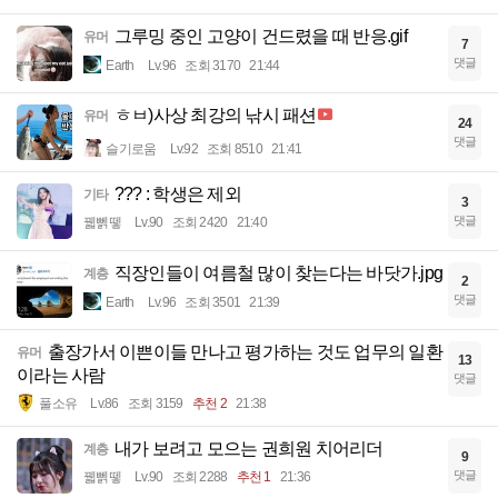
그루밍 중인 고양이 건드렸을 때 반응.gif
유머
7
댓글
Earth
Lv.96
조회 3170
21:44
ㅎㅂ)사상 최강의 낚시 패션
유머
24
댓글
슬기로움
Lv.92
조회 8510
21:41
??? : 학생은 제외
기타
3
댓글
꿻뻵뗗
Lv.90
조회 2420
21:40
직장인들이 여름철 많이 찾는다는 바닷가.jpg
계층
2
댓글
Earth
Lv.96
조회 3501
21:39
출장가서 이쁜이들 만나고 평가하는 것도 업무의 일환
유머
13
이라는 사람
댓글
풀소유
Lv.86
조회 3159
추천 2
21:38
내가 보려고 모으는 권희원 치어리더
계층
9
댓글
꿻뻵뗗
Lv.90
조회 2288
추천 1
21:36