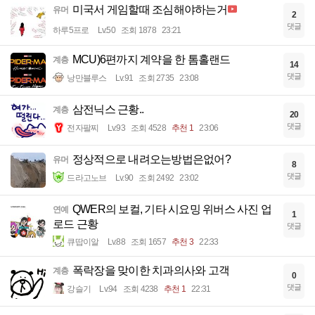
미국서 게임할때 조심해야하는거
유머
2
댓글
하루5프로
Lv.50
조회 1878
23:21
MCU)6편까지 계약을 한 톰홀랜드
계층
14
댓글
낭만블루스
Lv.91
조회 2735
23:08
삼전닉스 근황..
계층
20
댓글
전자팔찌
Lv.93
조회 4528
추천 1
23:06
정상적으로 내려오는방법은없어?
유머
8
댓글
드라고노브
Lv.90
조회 2492
23:02
QWER의 보컬, 기타 시요밍 위버스 사진 업
연예
1
로드 근황
댓글
큐땁이알
Lv.88
조회 1657
추천 3
22:33
폭락장을 맞이한 치과의사와 고객
계층
0
댓글
강슬기
Lv.94
조회 4238
추천 1
22:31