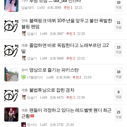
후방 조심 ㅡ ddi_ddi 인스타
기타
10
댓글
입술돼지
Lv.43
조회 2848
추천 1
22:21
블랙핑크 데뷔 10주년을 앞두고 불만 폭발한
연예
11
블핑 팬덤
댓글
강슬기
Lv.94
조회 2697
추천 3
22:20
졸업하면 바로 독립한다고 노래부르던 고2
계층
13
딸
댓글
강슬기
Lv.94
조회 5669
추천 2
22:01
영상으로 즐기는 파키스탄
유머
10
댓글
너빨갱이지
Lv.86
조회 3046
추천 2
21:59
불법튜닝으로 잡힌 경차
계층
8
댓글
강슬기
Lv.94
조회 4475
추천 1
21:59
팬들이 걱정하고 있다는 레드벨벳 웬디 최근
계층
21
근황
댓글
옆사마
Lv.87
조회 2732
21:44