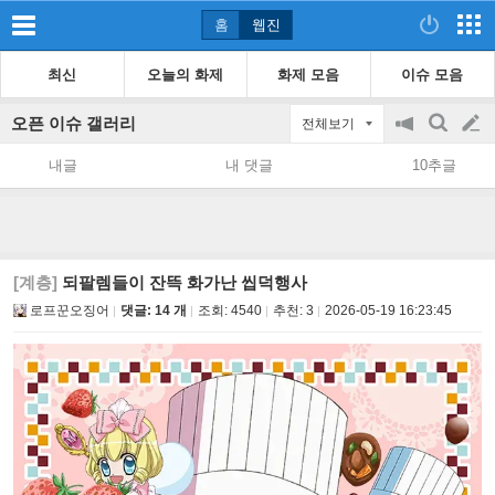
홈
웹진
최신
오늘의 화제
화제 모음
이슈 모음
오픈 이슈 갤러리
전체보기
공
검
글
지
색
내글
내 댓글
10추글
on/off
쓰
기
[계층]
되팔렘들이 잔뜩 화가난 씹덕행사
로프꾼오징어
댓글: 14 개
조회:
4540
추천:
3
2026-05-19 16:23:45