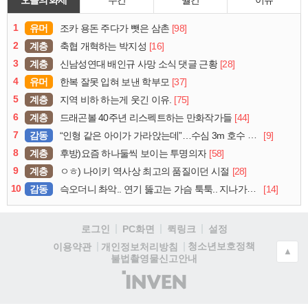
1
유머
[98]
조카 용돈 주다가 뺏은 삼촌
2
계층
[16]
축협 개혁하는 박지성
3
계층
[28]
신남성연대 배인규 사망 소식 댓글 근황
4
유머
[37]
한복 잘못 입혀 보낸 학부모
5
계층
[75]
지역 비하 하는게 웃긴 이유.
6
계층
[44]
드래곤볼 40주년 리스펙트하는 만화작가들
7
감동
[9]
“인형 같은 아이가 가라앉는데”…수심 3m 호수 뛰어든 60대 의인
8
계층
[58]
후방)요즘 하나둘씩 보이는 투명의자
9
계층
[28]
ㅇㅎ) 나이키 역사상 최고의 품질이던 시절
10
감동
[14]
슥오더니 촤악.. 연기 뚫고는 가슴 툭툭.. 지나가던 아재의 정체
로그인
PC화면
퀵링크
설정
청소년보호정책
이용약관
개인정보처리방침
▲
불법촬영물신고안내
(주)
인
벤