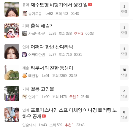
제주도행 비행기에서 생긴 일
유머
1
댓글
슬기로움
Lv.92
조회 452
00:43
출석 해슴?
기타
1
댓글
사실난라쿤
Lv.89
조회 338
추천 2
00:33
어쩌다 한번 산다라박
연예
1
댓글
어쩌다한번
Lv.77
조회 716
00:31
타부서의 친한 동생이
계층
30
댓글
쾌변왕
Lv.91
조회 2369
23:53
철봉 고인물
기타
2
댓글
언데드
Lv.90
조회 1476
추천 2
23:48
프로미스나인 스프 이채영 이나경 플러팅 노
연예
0
하우 공개
댓글
입술돼지
Lv.43
조회 539
추천 1
23:43