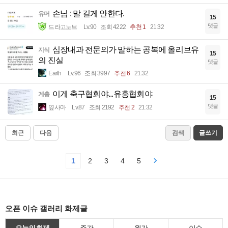
손님 : 말 길게 안한다.
유머
15
댓글
드라고노브
Lv.90
조회 4222
추천 1
21:32
심장내과 전문의가 말하는 공복에 올리브유
지식
15
의 진실
댓글
Earth
Lv.96
조회 3997
추천 6
21:32
이게 축구협회야...유흥협회야
계층
15
댓글
옆사마
Lv.87
조회 2192
추천 2
21:32
최근
다음
검색
글쓰기
1
2
3
4
5
오픈 이슈 갤러리 화제글
오늘의 화제
주간
월간
이슈