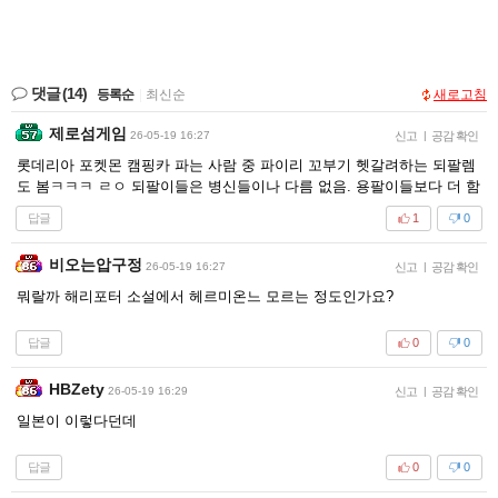
댓글
(14)
등록순
|
최신순
새로고침
제로섬게임
26-05-19 16:27
신고
|
공감 확인
롯데리아 포켓몬 캠핑카 파는 사람 중 파이리 꼬부기 헷갈려하는 되팔렘
도 봄ㅋㅋㅋ ㄹㅇ 되팔이들은 병신들이나 다름 없음. 용팔이들보다 더 함
답글
1
0
비오는압구정
26-05-19 16:27
신고
|
공감 확인
뭐랄까 해리포터 소설에서 헤르미온느 모르는 정도인가요?
답글
0
0
HBZety
26-05-19 16:29
신고
|
공감 확인
일본이 이렇다던데
답글
0
0