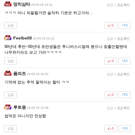
망치삼타
26-05-19 16:31
신고
|
공감 확인
ㅋㅋㅋ 아니 되팔할거면 솔직히 기본은 하고가야...
답글
0
0
Feelbell0
26-05-19 16:31
신고
|
공감 확인
90년대 후반~00년대 초반생들은 투니버스시절에 봤으니 맞출만할텐데
나무위키라도 보고 가라ㅋㅋㅋㅋ
답글
0
0
폼피츠
26-05-19 16:32
신고
|
공감 확인
기억에 없는 추억 들먹이는 할미 ㅋㅋ
답글
0
0
루트원
26-05-19 16:38
신고
|
공감 확인
씹덕은 아니지만 찬성함
답글
0
0