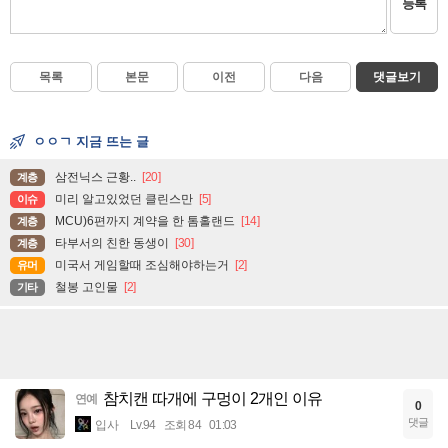
등록
목록
본문
이전
다음
댓글보기
ㅇㅇㄱ 지금 뜨는 글
삼전닉스 근황..
[20]
계층
미리 알고있었던 클린스만
[5]
이슈
MCU)6편까지 계약을 한 톰홀랜드
[14]
계층
타부서의 친한 동생이
[30]
계층
미국서 게임할때 조심해야하는거
[2]
유머
철봉 고인물
[2]
기타
참치캔 따개에 구멍이 2개인 이유
연예
0
댓글
입사
Lv.94
조회 84
01:03