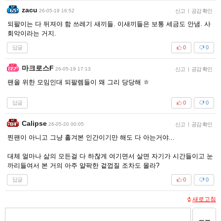
zacu
26-05-19 16:52
신고
|
공감 확인
되팔이는 다 뒤져야 함 쓰레기 새끼들. 이새끼들은 보통 세금도 안냄. 사
회악이라는 거지.
답글
0
0
마크로스F
26-05-19 17:13
신고
|
공감 확인
팬을 위한 모임인대 되팔렘들이 왜 그리 당당해 ㅎ
답글
0
0
Calipse
26-05-20 00:05
신고
|
공감 확인
찐팬이 아니고 그냥 흘겨본 인간이기만 해도 다 아는거야...
대체 얼마나 삶의 모든걸 다 하찮게 여기면서 살면 자기가 시간들이고 눈
까리들여서 본 거의 아주 얄팍한 겉껍질 조차도 몰라?
답글
0
0
새로고침