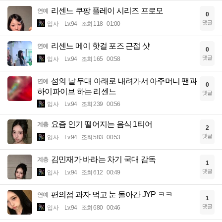
리센느 쿠팡 플레이 시리즈 프로모
연예
0
댓글
입사
Lv.94
조회 118
01:00
리센느 메이 핫걸 포즈 근접 샷
연예
0
댓글
입사
Lv.94
조회 165
00:58
섬의 날 무대 아래로 내려가서 아주머니 팬과
연예
0
하이파이브 하는 리센느
댓글
입사
Lv.94
조회 239
00:56
요즘 인기 떨어지는 음식 1티어
계층
2
댓글
입사
Lv.94
조회 583
00:53
김민재가 바라는 차기 국대 감독
계층
1
댓글
입사
Lv.94
조회 612
00:49
편의점 과자 먹고 눈 돌아간 JYP ㅋㅋ
연예
1
댓글
입사
Lv.94
조회 680
00:46