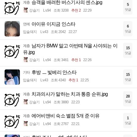
승객을 배려한 버스기사의 센스.jpg
계층
5
댓글
강슬기
Lv.94
조회 3208
추천 2
22:29
아이유 이지금 인스타
연예
6
댓글
입술돼지
Lv.43
조회 2042
22:27
남자가 BMW 말고 아반떼 N을 사야되는 이
계층
15
유.jpg
댓글
강슬기
Lv.94
조회 3461
추천 1
22:26
후방 ㅡ 빛베리 안스타
기타
15
댓글
입술돼지
Lv.43
조회 4340
추천 1
22:25
치과의사가 말하는 치과 통증 순위.jpg
계층
28
댓글
강슬기
Lv.94
조회 3880
22:23
에어비앤비 숙소 별점 5개 준 이유
계층
1
댓글
강슬기
Lv.94
조회 2767
22:21