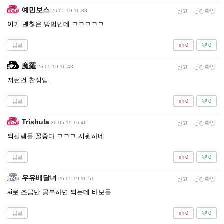
예민보스
26-05-19 16:38
신고
|
공감 확인
이거 괜찮은 방법인데 ㅋㅋㅋㅋㅋ
답글
0
0
魔羅
26-05-19 16:43
신고
|
공감 확인
저런건 찬성임.
답글
0
0
Trishula
26-05-19 16:46
신고
|
공감 확인
되팔렘들 꼴좋다 ㅋㅋㅋ 시원하네
답글
0
0
우유배달녀
26-05-19 16:51
신고
|
공감 확인
ai로 조금만 공부하면 되는데 바보들
답글
0
0