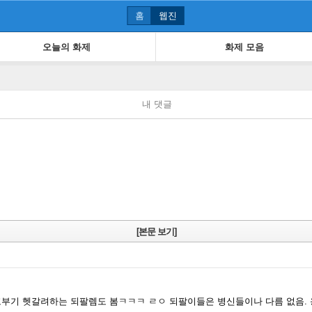
홈
웹진
오늘의 화제
화제 모음
내 댓글
[본문 보기]
꼬부기 헷갈려하는 되팔렘도 봄ㅋㅋㅋ ㄹㅇ 되팔이들은 병신들이나 다름 없음.