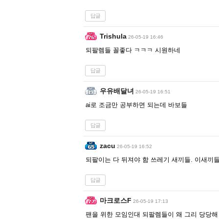
답글
Trishula
26-05-19 16:46
되팔렘들 꼴좋다 ㅋㅋㅋ 시원하네
답글
우유배달녀
26-05-19 16:51
ai로 조금만 공부하면 되는데 바보들
답글
zacu
26-05-19 16:52
되팔이는 다 뒤져야 함 쓰레기 새끼들. 이새끼들
답글
마크로스F
26-05-19 17:13
팬을 위한 모임인대 되팔렘들이 왜 그리 당당해