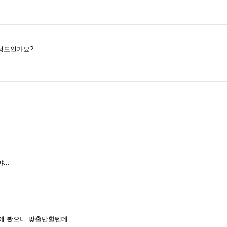
정도인가요?
..
절에 봤으니 맞출만할텐데