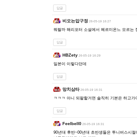
답글
비오는압구정
26-05-19 16:27
뭐랄까 해리포터 소설에서 헤르미온느 모르는 
답글
HBZety
26-05-19 16:29
일본이 이렇다던데
답글
망치삼타
26-05-19 16:31
ㅋㅋㅋ 아니 되팔할거면 솔직히 기본은 하고가야.
답글
Feelbell0
26-05-19 16:31
90년대 후반~00년대 초반생들은 투니버스시