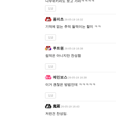
나무위키라도 보고 가라ㅋㅋㅋㅋ
답글
폼피츠
26-05-19 16:32
기억에 없는 추억 들먹이는 할미 ㅋㅋ
답글
루트원
26-05-19 16:38
씹덕은 아니지만 찬성함
답글
예민보스
26-05-19 16:38
이거 괜찮은 방법인데 ㅋㅋㅋㅋㅋ
답글
魔羅
26-05-19 16:43
저런건 찬성임.