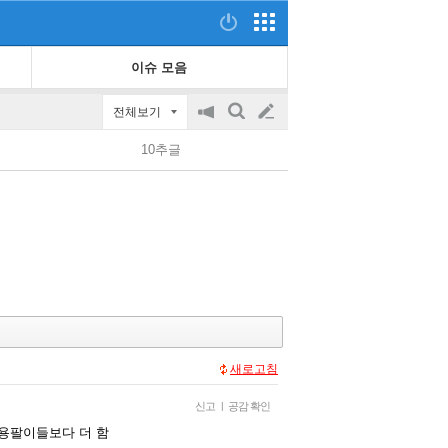
이슈 모음
전체보기
공
검
글
지
색
10추글
on/off
쓰
기
새로고침
신고
|
공감 확인
 용팔이들보다 더 함